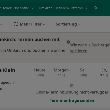
et, Erkrankung, Name
z.B. Berlin
Mehr Filter
Sortierung
Umkirch: Termin buchen mit
Wie wir die Sucherge
n in Umkirch und buchen Sie online
sortieren
a Klein
Heute
Morgen
Sa,
So,
6 Aug
7 Aug
8 Aug
9 Aug
rapeutin
en
Online-Terminbuchung nicht verfügbar
Terminanfrage senden