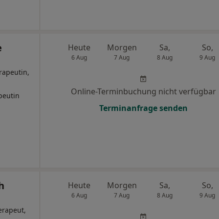
e
Heute
Morgen
Sa,
So,
6 Aug
7 Aug
8 Aug
9 Aug
rapeutin,
Online-Terminbuchung nicht verfügbar
peutin
Terminanfrage senden
h
Heute
Morgen
Sa,
So,
6 Aug
7 Aug
8 Aug
9 Aug
erapeut,