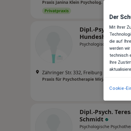
Praxis Janina Klein Psycholog. Psychothera
Privatpraxis
Der Schu
Mit Ihrer 
Dipl.-Psych. Mirj
Technologi
Hundeshagen
die auf Ih
Psychologische Psychothe
werden wir
technisch 
Ihre Zusti
aktualisier
Zähringer Str. 332, Freiburg
•
Zu Google
Praxis für Psychotherapie Mirjam Hundesh
Cookie-Ei
Dipl.-Psych. Tere
Schmidt
Psychologische Psychothe