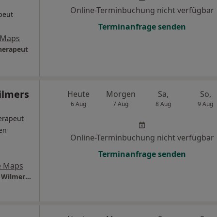
Online-Terminbuchung nicht verfügbar
peut
Terminanfrage senden
 Maps
therapeut
Wilmers
Heute
Morgen
Sa,
So,
6 Aug
7 Aug
8 Aug
9 Aug
erapeut
en
Online-Terminbuchung nicht verfügbar
Terminanfrage senden
e Maps
Psychotherapeutische Praxis Dr.phil. Fabian Wilmers Psycholog. Psychotherapeut