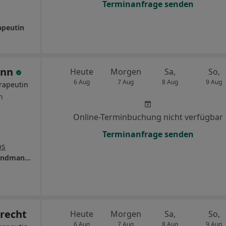
Terminanfrage senden
apeutin
ann
Heute
Morgen
Sa,
So,
6 Aug
7 Aug
8 Aug
9 Aug
rapeutin
n
Online-Terminbuchung nicht verfügbar
Terminanfrage senden
ps
Privatpraxis für Psychotherapie Dr. Sarah Landmann Psycholog. Psychotherapeutin
brecht
Heute
Morgen
Sa,
So,
6 Aug
7 Aug
8 Aug
9 Aug