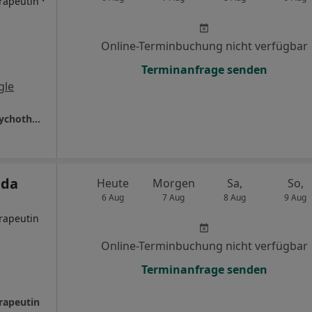
·
rapeutin
Online-Terminbuchung nicht verfügbar
Terminanfrage senden
gle
Praxis Dr. Jennifer Hillebrecht Psycholog. Psychotherapeutin
ida
Heute
Morgen
Sa,
So,
6 Aug
7 Aug
8 Aug
9 Aug
rapeutin
Online-Terminbuchung nicht verfügbar
Terminanfrage senden
rapeutin