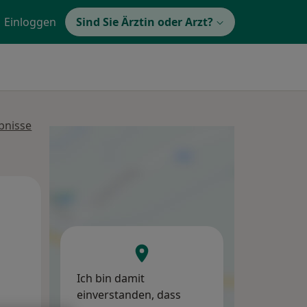
Einloggen
Sind Sie Ärztin oder Arzt?
bnisse
Mo,
Di,
Mi,
10 Aug
11 Aug
12 Aug
Ich bin damit
einverstanden, dass