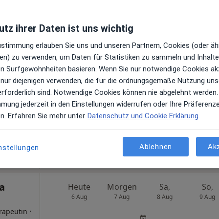
peutin
tz ihrer Daten ist uns wichtig
Zustimmung erlauben Sie uns und unseren Partnern, Cookies (oder äh
am
Heute
Morgen
Sa,
So,
en) zu verwenden, um Daten für Statistiken zu sammeln und Inhalte 
6 Aug
7 Aug
8 Aug
9 Aug
ren Surfgewohnheiten basieren. Wenn Sie nur notwendige Cookies ak
rapeutin
 nur diejenigen verwenden, die für die ordnungsgemäße Nutzung uns
Online-Terminbuchung nicht verfügbar
erforderlich sind. Notwendige Cookies können nie abgelehnt werden.
mmung jederzeit in den Einstellungen widerrufen oder Ihre Präferenz
Terminanfrage senden
en. Erfahren Sie mehr unter
Datenschutz und Cookie Erklärung
 Maps
agen
Ablehnen
Ak
nstellungen
sa
Heute
Morgen
Sa,
So,
6 Aug
7 Aug
8 Aug
9 Aug
·
rapeutin