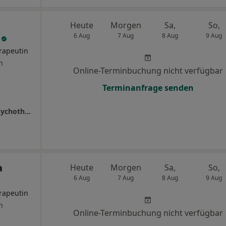
Heute
Morgen
Sa,
So,
f
6 Aug
7 Aug
8 Aug
9 Aug
rapeutin
n
Online-Terminbuchung nicht verfügbar
Terminanfrage senden
Praxis Silvia Mohadjer-Chouaf Psycholog. Psychotherapeutin
a
Heute
Morgen
Sa,
So,
6 Aug
7 Aug
8 Aug
9 Aug
rapeutin
n
Online-Terminbuchung nicht verfügbar