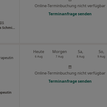
Online-Terminbuchung nicht verfügbar
Terminanfrage senden
ps
Praxis für Psychotherapie Dipl.-Psych. Teresa Schmidt
Heute
Morgen
Sa,
So,
6 Aug
7 Aug
8 Aug
9 Aug
rapeutin
Online-Terminbuchung nicht verfügbar
Terminanfrage senden
apeutin