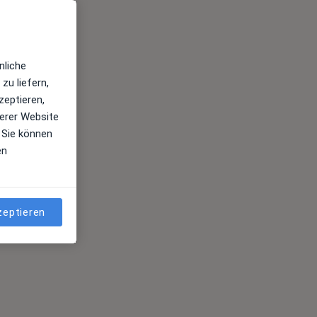
Top 5
Top 5
Top 10
nliche
Juni 2022
Juni 2022
Juni 2022
zu liefern,
zeptieren,
erer Website
 Sie können
en
zeptieren