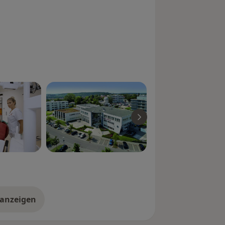
n und jeden Wunsch gibt es heute eine
fache Maßnahmen: gelbe Zähne oder
berflächen poliert oder störende
r Spangen) zur Optimierung der
 Tragekomfort ist hoch, auch im
en Fällen kann man z. B. mit
rs) wunderschöne, natürlich
arenz auf äußerst schonende Weise
 anzeigen
er Erfahrungen