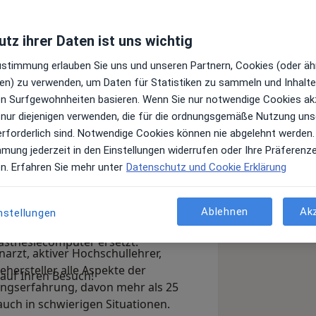
tz ihrer Daten ist uns wichtig
Top 5
Zustimmung erlauben Sie uns und unseren Partnern, Cookies (oder äh
Juni 2022
en) zu verwenden, um Daten für Statistiken zu sammeln und Inhalte 
ren Surfgewohnheiten basieren. Wenn Sie nur notwendige Cookies ak
 nur diejenigen verwenden, die für die ordnungsgemäße Nutzung uns
ntieren uns in der Zahnärztlichen
erforderlich sind. Notwendige Cookies können nie abgelehnt werden.
 individuellen Bedürfnissen. Für alle
mmung jederzeit in den Einstellungen widerrufen oder Ihre Präferenz
 es viele Lösungsmöglichkeiten.
en. Erfahren Sie mehr unter
Datenschutz und Cookie Erklärung
ir arbeiten schmerzfrei in entspannter
ch bei uns wohl. Wir behandeln mit
unsch und wenn gesundheitlich
Ablehnen
Ak
nstellungen
se. Eine Spritze kennen wir nicht.
nästhesiecomputer ersetzt.
narzt, aktiver Hochschullehrer,
hersteller alle Aspekte der
 auf Ihren Besuch!
ungserfahrung, davon mehr als 25
 auch in schwierigen Situationen.