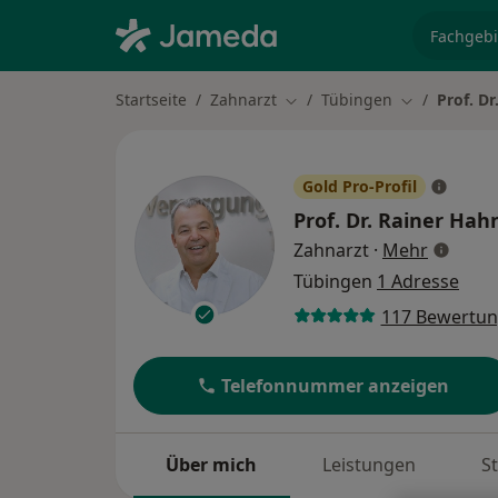
Fachgebi
Startseite
Zahnarzt
Tübingen
Prof. D
Stadt ändern
Stadt ändern
Gold Pro-Profil
Prof. Dr.
Rainer Hah
über Spe
Zahnarzt
·
Mehr
Tübingen
1 Adresse
117 Bewertu
Telefonnummer anzeigen
Über mich
Leistungen
S