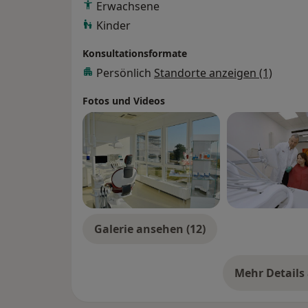
Erwachsene
- Wurzelkanalbehandlung / Endodontie
Kinder
Ästhetische Zahnmedizin: Für jede Situatio
hochästhetische Lösung. Oft genügen ein
Konsultationsformate
Verfärbungen können gebleicht, stumpfe O
Persönlich
Standorte anzeigen (1)
Kanten geglättet werden. Schienen (frühe
Zahnstellung sind heute unsichtbar. Deren
Fotos und Videos
Erwachsenenalter. Aber auch in kompliziert
hauchdünnen Verblendschalen (sog. Venee
anmutende Zähne mit individueller Transp
dauerhaft realisieren.
Galerie ansehen (12)
Mehr Details
üb