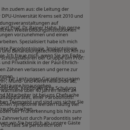
ihn zudem aus: die Leitung der
r DPU-Universität Krems seit 2010 und
ildungsveranstaltungen auf
arzt Prof. Dr. Rainer Hahn, bin gerne
lichen Weiterbildungsinstitutionen
chungen vorzunehmen und einen
beiten. Spezialisiert habe ich mich
kte Parodontologie, Implantologie,
ien und Behandlungstechniken bis hin zu
ie. Ich freue mich, wenn Sie am Ende
rschungslaboren der Gruppe um Prof.
nd Privatklinik in der Paul-Ehrlich-
den Zähnen verlassen und gerne zur
ommen.
 uns für Leistungen Garantiezusagen
hn-, Mund- und Kieferheilkunde ab,
 Zeiträume hinausgehen.
ntechnik. Kontinuierliche Schulung
rwachsene über 40 Jahren leidet an
nd Mitarbeiter ist bei uns Chefsache
lteapparates, einer Parodontitis!
eben Teamgeist und sind uns sicher Sie
fischen Symptome werden häufig viel
 Freude machen.
den der Früherkennung bis hin zum
Zahnverlust durch Parodontitis sehr
en wir Sie herzlich als unsere Gäste
Und falls Sie persönlich von
en.