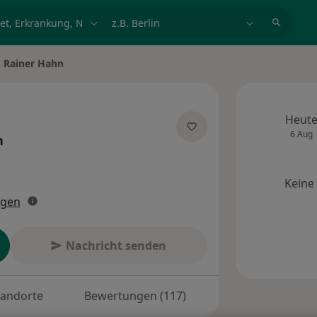
et, Erkrankung, Name
z.B. Berlin
r. Rainer Hahn
Heut
6 Aug
n
zialisierungen
Keine
ngen
Nachricht senden
tandorte
Bewertungen (117)