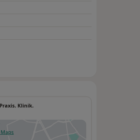
raxis. Klinik.
e Maps
fnet in einer neuen Registerkarte