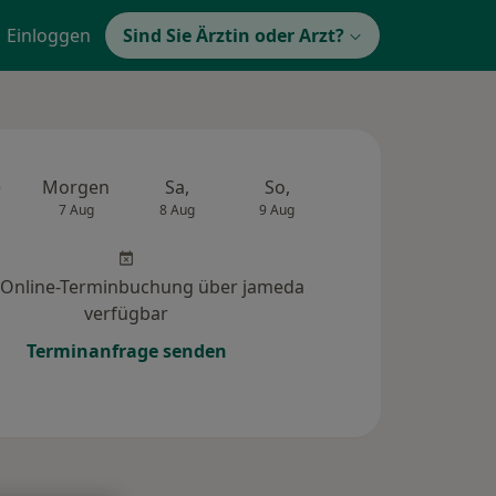
Einloggen
Sind Sie Ärztin oder Arzt?
e
Morgen
Sa,
So,
Mo,
Di,
7 Aug
8 Aug
9 Aug
10 Aug
11 Au
 Online-Terminbuchung über jameda
verfügbar
Terminanfrage senden