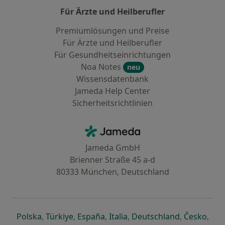
Für Ärzte und Heilberufler
Premiumlösungen und Preise
Für Ärzte und Heilberufler
Für Gesundheitseinrichtungen
Noa Notes
neu
Wissensdatenbank
Jameda Help Center
Sicherheitsrichtlinien
Kontakt
Jameda - Startseite
Jameda GmbH
Brienner Straße 45 a-d
80333 München, Deutschland
öffnet in einer neuen Registerkarte
öffnet in einer neuen Registerkarte
öffnet in einer neuen Registerk
öffnet in einer neuen Reg
öffnet in ei
öffn
Polska
,
Türkiye
,
España
,
Italia
,
Deutschland
,
Česko
,