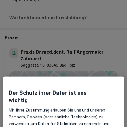
Wie funktioniert die Preisbildung?
Praxis
Praxis Dr.med.dent. Ralf Angermaier
Zahnarzt
Säggasse 10,
83646
Bad Tölz
Zu Google Maps
öffnet in einer neuen Registe
Der Schutz ihrer Daten ist uns
Verfügbarkeit
Dr. med. dent. Ralf Angermaier bietet an diesem
wichtig
Standort über Jameda keine Online-
Mit Ihrer Zustimmung erlauben Sie uns und unseren
Terminbuchung an
Partnern, Cookies (oder ähnliche Technologien) zu
verwenden, um Daten für Statistiken zu sammeln und