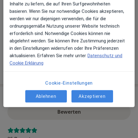
Zahlungsmodalitäten (private Besuche)
Inhalte zu liefern, die auf Ihren Surfgewohnheiten
basieren. Wenn Sie nur notwendige Cookies akzeptieren,
Akzeptierte Versicherungen
werden wir nur diejenigen verwenden, die für die
Details
ordnungsgemäße Nutzung unserer Website technisch
erforderlich sind. Notwendige Cookies können nie
Telefonnummer
abgelehnt werden. Sie können Ihre Zustimmung jederzeit
08041...
Telefonnummer anzeigen
in den Einstellungen widerrufen oder Ihre Präferenzen
08041...
Telefonnummer anzeigen
aktualisieren. Erfahren Sie mehr unter
Datenschutz und
Cookie Erklärung
Mehr Details anzeigen
über die Adresse
Cookie-Einstellungen
Ablehnen
Akzeptieren
Erfahrungen
Bewerten