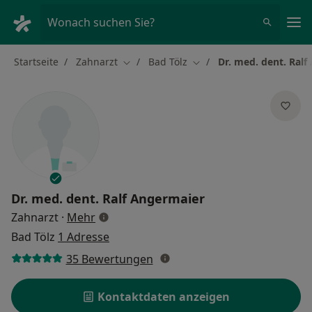
Ha
Wonach suchen Sie?
Startseite
Zahnarzt
Bad Tölz
Dr. med. dent. Ral
Stadt ändern
Stadt ändern
Dr. med. dent.
Ralf Angermaier
über Spezialisierungen
Zahnarzt
·
Mehr
Bad Tölz
1 Adresse
35 Bewertungen
Kontaktdaten anzeigen