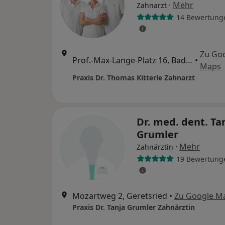
·
Mehr
Zahnarzt
14 Bewertung
Zu Go
Prof.-Max-Lange-Platz 16, Bad Tölz
•
Maps
Praxis Dr. Thomas Kitterle Zahnarzt
Dr. med. dent. Ta
Grumler
·
Mehr
Zahnärztin
19 Bewertung
Mozartweg 2, Geretsried
•
Zu Google M
Praxis Dr. Tanja Grumler Zahnärztin