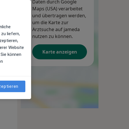
Daten durch Google
Maps (USA) verarbeitet
und übertragen werden,
um die Karte zur
nliche
Arztsuche auf jameda
zu liefern,
nutzen zu können.
zeptieren,
erer Website
Karte anzeigen
 Sie können
en
Di,
Mi,
Do,
11 Aug
12 Aug
13 Aug
zeptieren