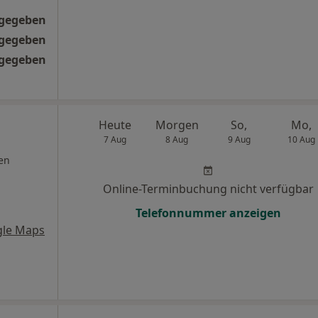
ngegeben
ngegeben
ngegeben
Heute
Morgen
So,
Mo,
7 Aug
8 Aug
9 Aug
10 Aug
en
Online-Terminbuchung nicht verfügbar
Telefonnummer anzeigen
gle Maps