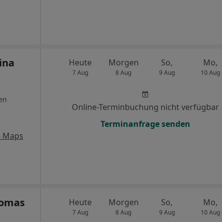
ina
Heute
Morgen
So,
Mo,
7 Aug
8 Aug
9 Aug
10 Aug
en
Online-Terminbuchung nicht verfügbar
Terminanfrage senden
e Maps
homas
Heute
Morgen
So,
Mo,
7 Aug
8 Aug
9 Aug
10 Aug