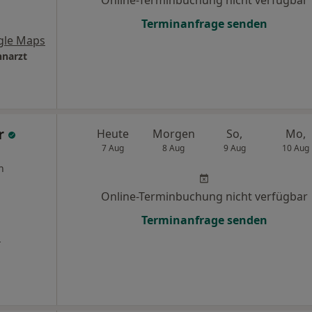
Online-Terminbuchung nicht verfügbar
Terminanfrage senden
gle Maps
hnarzt
r
Heute
Morgen
So,
Mo,
7 Aug
8 Aug
9 Aug
10 Aug
n
Online-Terminbuchung nicht verfügbar
Terminanfrage senden
s