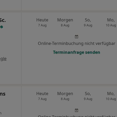
Sc.
Heute
Morgen
So,
Mo,
7 Aug
8 Aug
9 Aug
10 Aug
Online-Terminbuchung nicht verfügbar
Terminanfrage senden
gle
ans
Heute
Morgen
So,
Mo,
7 Aug
8 Aug
9 Aug
10 Aug
n