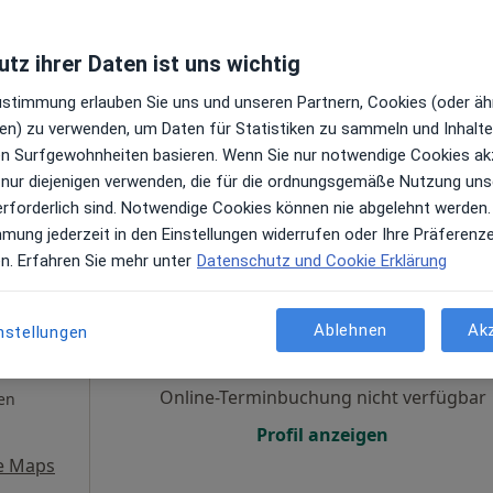
en
Online-Terminbuchung nicht verfügbar
tz ihrer Daten ist uns wichtig
Terminanfrage senden
Zustimmung erlauben Sie uns und unseren Partnern, Cookies (oder äh
e Maps
en) zu verwenden, um Daten für Statistiken zu sammeln und Inhalte 
ren Surfgewohnheiten basieren. Wenn Sie nur notwendige Cookies ak
 nur diejenigen verwenden, die für die ordnungsgemäße Nutzung uns
erforderlich sind. Notwendige Cookies können nie abgelehnt werden.
mmung jederzeit in den Einstellungen widerrufen oder Ihre Präferenz
en. Erfahren Sie mehr unter
Datenschutz und Cookie Erklärung
li
Heute
Morgen
So,
Mo,
arzt
7 Aug
8 Aug
9 Aug
10 Aug
Ablehnen
Ak
nstellungen
Online-Terminbuchung nicht verfügbar
en
Profil anzeigen
e Maps