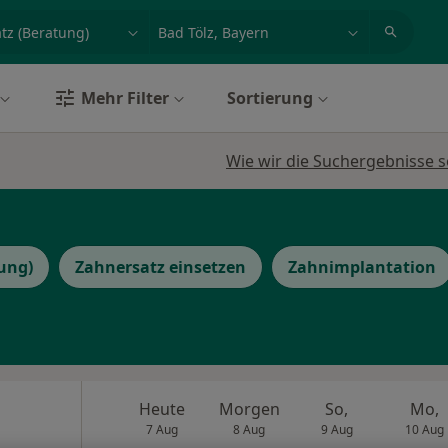
et, Erkrankung, Name
z.B. Berlin
Mehr Filter
Sortierung
Wie wir die Suchergebnisse s
ung)
Zahnersatz einsetzen
Zahnimplantation
Heute
Morgen
So,
Mo,
7 Aug
8 Aug
9 Aug
10 Aug