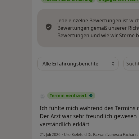
Inhalt Leukocyten, Bakterien und Protein.
Blasencheck
Jede einzelne Bewertungen ist wic
Ultraschall der Harnblase mit Urindiagno
Bewertungen gemäß unserer Richtl
Ausschluss von Blasenkrebs. Ggf. eine Blas
Bewertungen und wie wir Sterne 
Prostatacheck
Ultraschall der Prostata durch die Bauchd
Bewer
Bestimmung des Tumormarkers zum Aussch
Hodencheck
Ultraschall des Hodens und Bestimmung 
Hodenkrebs.
Termin verifiziert
Laboruntersuchungen
Ich fühlte mich während des Termins
Der Arzt war sehr freundlich gewesen
Alle Laboruntersuchungen (Großes Blutbil
Leberwerte)
verständlich erklärt.
21. Juli 2026
•
Uro Bielefeld Dr. Razvan Ivanescu Facharzt
Urin-Diagnostik (Urinstix / Schnelltest), U