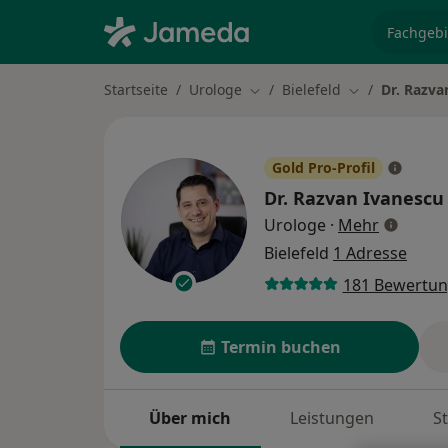
Fachgebi
Startseite
Urologe
Bielefeld
Dr. Razva
Stadt ändern
Stadt ändern
Gold Pro-Profil
Dr.
Razvan Ivanescu
über Spe
Urologe
·
Mehr
Bielefeld
1 Adresse
181 Bewertu
Termin buchen
Über mich
Leistungen
S