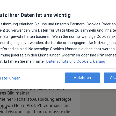
tz ihrer Daten ist uns wichtig
Zustimmung erlauben Sie uns und unseren Partnern, Cookies (oder äh
en) zu verwenden, um Daten für Statistiken zu sammeln und Inhalte 
ren Surfgewohnheiten basieren. Wenn Sie nur notwendige Cookies ak
 nur diejenigen verwenden, die für die ordnungsgemäße Nutzung uns
erforderlich sind. Notwendige Cookies können nie abgelehnt werden.
mmung jederzeit in den Einstellungen widerrufen oder Ihre Präferenz
il. Gerne stelle ich Ihnen im
en. Erfahren Sie mehr unter
Datenschutz und Cookie Erklärung
meine Praxis in Bielefeld vor. Sie als
m Mittelpunkt. Wir achten daher sehr
n auf Ihre individuellen Bedürfnisse
Ablehnen
Ak
nstellungen
igen Erfahrung und unserer Kompetenz
erzlichen und gut-gelaunten Team
res Bild meiner
iner Facharzt-Ausbildung erfolgte
ng von Herrn Prof. Pfitzenmaier am
rfen!
ein Leistungsspektrum umfasste die