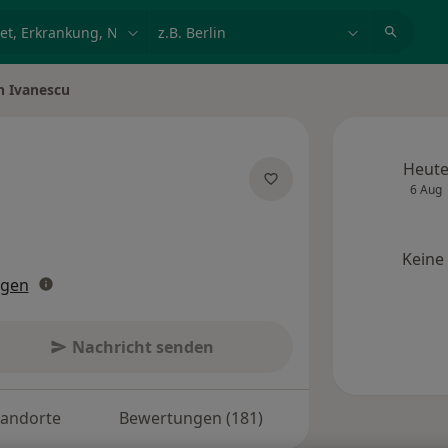
et, Erkrankung, Name
z.B. Berlin
n Ivanescu
Heut
6 Aug
zialisierungen
Keine
ngen
Nachricht senden
tandorte
Bewertungen (181)