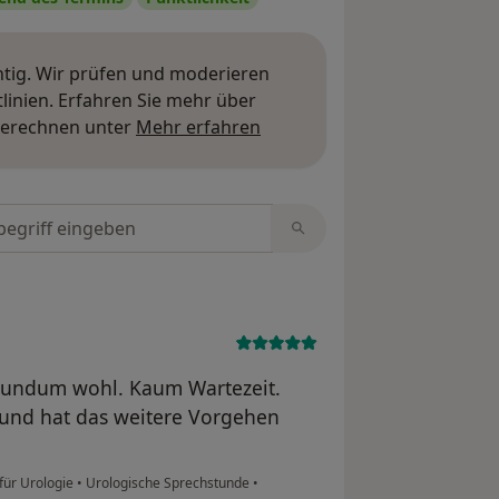
htig. Wir prüfen und moderieren
stik und Blasen-Tumormarker zum
inien. Erfahren Sie mehr über
enspiegelung bei Blut im Urin.
Mehr über Meinungen erfa
berechnen unter
Mehr erfahren
ecke oder durch den Enddarm,
tungen durchsuchen
luss von Prostatakrebs.
des Tumormarkers zum Ausschluss von
 rundum wohl. Kaum Wartezeit.
 und hat das weitere Vorgehen
d, Hormondiagnostik, Nieren- und
 für Urologie
•
Urologische Sprechstunde
•
rinmikrobiologie, Keimdifferenzierung