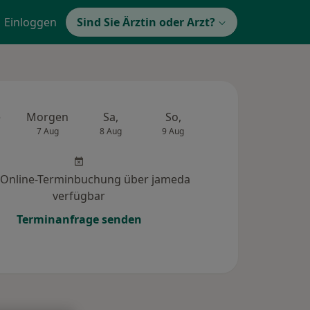
Einloggen
Sind Sie Ärztin oder Arzt?
e
Morgen
Sa,
So,
Mo,
Di,
7 Aug
8 Aug
9 Aug
10 Aug
11 Au
 Online-Terminbuchung über jameda
verfügbar
Terminanfrage senden