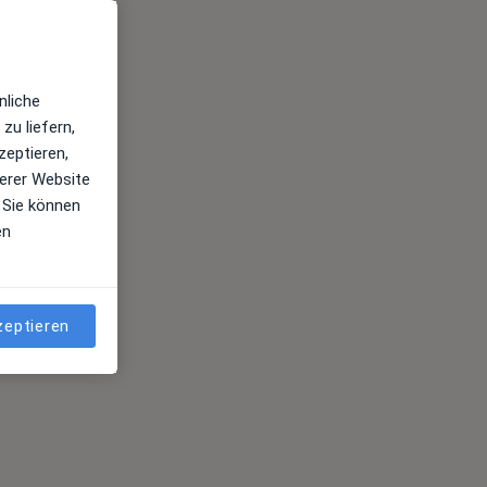
Top 5
Top 20
nliche
Juni 2022
Juni 2022
zu liefern,
zeptieren,
erer Website
 Sie können
en
zeptieren