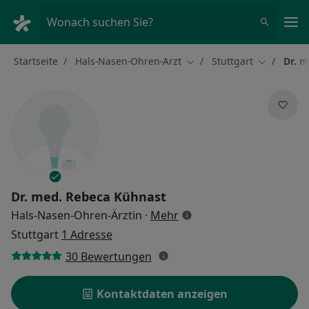
Ha
Wonach suchen Sie?
Startseite
Hals-Nasen-Ohren-Arzt
Stuttgart
Dr. 
Stadt ändern
Stadt ände
Dr. med.
Rebeca Kühnast
über Spezialisierungen
Hals-Nasen-Ohren-Ärztin
·
Mehr
Stuttgart
1 Adresse
30 Bewertungen
Kontaktdaten anzeigen