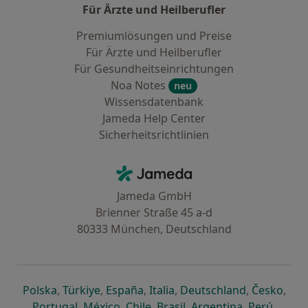
Für Ärzte und Heilberufler
Premiumlösungen und Preise
Für Ärzte und Heilberufler
Für Gesundheitseinrichtungen
Noa Notes
neu
Wissensdatenbank
Jameda Help Center
Sicherheitsrichtlinien
Kontakt
Jameda - Startseite
Jameda GmbH
Brienner Straße 45 a-d
80333 München, Deutschland
öffnet in einer neuen Registerkarte
öffnet in einer neuen Registerkarte
öffnet in einer neuen Registerk
öffnet in einer neuen Reg
öffnet in ei
öffn
Polska
,
Türkiye
,
España
,
Italia
,
Deutschland
,
Česko
,
öffnet in einer neuen Registerkarte
öffnet in einer neuen Registerkarte
öffnet in einer neuen Register
öffnet in einer neuen R
öffnet in ei
öffnet
Portugal
,
México
,
Chile
,
Brasil
,
Argentina
,
Perú
,