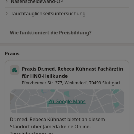
Nasenscheidewand-OP
Tauchtauglichkeitsuntersuchung
Wie funktioniert die Preisbildung?
Praxis
Praxis Dr.med. Rebeca Kühnast Fachärztin
für HNO-Heilkunde
Pforzheimer Str. 377,
Weilimdorf
, 70499
Stuttgart
Zu Google Maps
öffnet in einer neuen Registe
Verfügbarkeit
Dr. med. Rebeca Kühnast bietet an diesem
Standort über Jameda keine Online-
Terminbuchung an