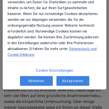
ausreichende Vorsorge verhindert werden.
verwenden, um Daten für Statistiken zu sammeln und
Inhalte zu liefern, die auf Ihren Surfgewohnheiten
Ein langfristig erhöhter Blutdruck ist ein großer
basieren. Wenn Sie nur notwendige Cookies akzeptieren,
Risikofaktor für Folgeerkrankungen wie beispielsweise
werden wir nur diejenigen verwenden, die für die
Herzinfarkt oder Schlaganfall. Entsprechend wichtig
ordnungsgemäße Nutzung unserer Website technisch
ist es, Bluthochdruck rechtzeitig zu erkennen. Oft
erforderlich sind. Notwendige Cookies können nie
bleibt dieser nämlich lange Zeit unentdeckt, da
abgelehnt werden. Sie können Ihre Zustimmung jederzeit
Hypertonie keine Schmerzen verursacht. Gerne berate
in den Einstellungen widerrufen oder Ihre Präferenzen
ich Sie bezüglich vorbeugender Maßnahmen sowie
aktualisieren. Erfahren Sie mehr unter
Datenschutz und
therapeutischer Verfahren zur Regulierung des
Cookie Erklärung
Blutdrucks.
Mit mehr als 25 Jahren Erfahrung als Internist und
Neurologie liegt der Schwerpunkt meiner Arbeit
Cookie-Einstellungen
selbstverständlich auf der Diagnose sowie der
Therapie der zu diesen medizinischen Fachgebieten
Ablehnen
Akzeptieren
gehörenden Erkrankungen – von Bluthochdruck über
Diabetes bis hin zu Multipler Sklerose. Dabei lege ich
sehr viel Wert auf eine gründliche Anamneseerhebung
sowie die körperliche Untersuchung. Über einige
meiner Spezialgebiete gebe ich Ihnen an dieser Stelle