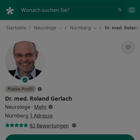
Ha
Wonach suchen Sie?
Startseite
Neurologe
Nürnberg
Dr. med. Roland
Stadt ändern
Stadt ändern
Platin-Profil
Dr. med.
Roland Gerlach
über Spezialisierungen
Neurologe
·
Mehr
Nürnberg
1 Adresse
82 Bewertungen