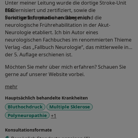
Unter meiner Leitung wurde die dortige Stroke-Unit
EEG
modernisiert und zertifiziert, sowie die
Sonstige Informationen über mich
Parkinsonkomplexbehandlungen und die
neurologische Frührehabilitation in der Akut-
Neurologie etabliert. Ich bin Autor eines
neurologischen Fachbuches im renommierten Thieme
Verlag -das „Fallbuch Neurologie“, das mittlerweile in
der 5. Auflage erschienen ist.
Möchten Sie mehr über mich erfahren? Schauen Sie
gerne auf unserer Website vorbei.
Über mich
mehr
Hauptsächlich behandelte Krankheiten
Bluthochdruck
Multiple Sklerose
a11y_sr_more_diseases
Polyneuropathie
+1
Konsultationsformate