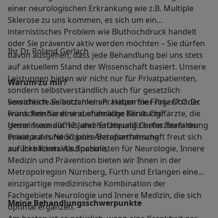
einer neurologischen Erkrankung wie z.B. Multiple
Sklerose zu uns kommen, es sich um ein
internistisches Problem wie Bluthochdruck handelt
oder Sie präventiv aktiv werden möchten – Sie dürfen
Ihr Dr. Roland Gerlach
davon ausgehen, dass jede Behandlung bei uns stets
auf aktuellem Stand der Wissenschaft basiert. Unsere
Leistungen bieten wir nicht nur für Privatpatienten,
Warum zu mir?
sondern selbstverständlich auch für gesetzlich
versicherte Selbstzahler an. Haben Sie Fragen? Oder
Sowohl ich als auch mein Praxispartner Priv. Doz. Dr.
wünschen Sie eine ausführliche Beratung?
Frank Reinhardt sind ehemalige Klinik-Chefärzte, die
Unser freundliches und hochqualifiziertes Team der
gemeinsam auf 12 Jahre Erfahrung Chefarzterfahrung
Privatpraxis Neuropuls Ärztepartnerschaft freut sich
sowie auf rund 50 Jahre Berufserfahrung
auf Ihre Kontaktaufnahme,
zurückblicken. Als Spezialisten für Neurologie, Innere
Medizin und Prävention bieten wir Ihnen in der
Metropolregion Nürnberg, Fürth und Erlangen eine
einzigartige medizinische Kombination der
Fachgebiete Neurologie und Innere Medizin, die sich
Meine Behandlungs­schwerpunkte
optimal ergänzen.