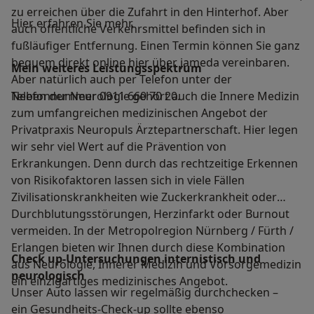
zu erreichen über die Zufahrt in den Hinterhof. Aber
Hier erfahren Sie mehr.
auch öffentliche Verkehrsmittel befinden sich in
fußläufiger Entfernung. Einen Termin können Sie ganz
bequem direkt online hier über jameda vereinbaren.
Mein weiteres Leistungs­spektrum
Aber natürlich auch per Telefon unter der
Telefonnummer 0911 660 70 20.
Neben der Neurologie gehört auch die Innere Medizin
zum umfangreichen medizinischen Angebot der
Privatpraxis Neuropuls Ärztepartnerschaft. Hier legen
wir sehr viel Wert auf die Prävention von
Erkrankungen. Denn durch das rechtzeitige Erkennen
von Risikofaktoren lassen sich in viele Fällen
Zivilisationskrankheiten wie Zuckerkrankheit oder
Durchblutungsstörungen, Herzinfarkt oder Burnout
vermeiden. In der Metropolregion Nürnberg / Fürth /
Erlangen bieten wir Ihnen durch diese Kombination
Check up-Untersuchungen internistisch und
aus Neurologie, Innerer Medizin und Vorsorgemedizin
neurologisch
ein einzigartiges medizinisches Angebot.
Unser Auto lassen wir regelmäßig durchchecken –
ein Gesundheits-Check-up sollte ebenso