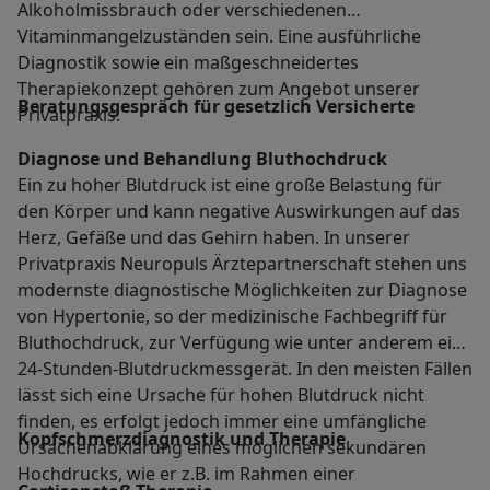
Alkoholmissbrauch oder verschiedenen
Vitaminmangelzuständen sein. Eine ausführliche
Diagnostik sowie ein maßgeschneidertes
Therapiekonzept gehören zum Angebot unserer
Beratungsgespräch für gesetzlich Versicherte
Privatpraxis.
Diagnose und Behandlung Bluthochdruck
Ein zu hoher Blutdruck ist eine große Belastung für
den Körper und kann negative Auswirkungen auf das
Herz, Gefäße und das Gehirn haben. In unserer
Privatpraxis Neuropuls Ärztepartnerschaft stehen uns
modernste diagnostische Möglichkeiten zur Diagnose
von Hypertonie, so der medizinische Fachbegriff für
Bluthochdruck, zur Verfügung wie unter anderem ein
24-Stunden-Blutdruckmessgerät. In den meisten Fällen
lässt sich eine Ursache für hohen Blutdruck nicht
finden, es erfolgt jedoch immer eine umfängliche
Kopfschmerzdiagnostik und Therapie
Ursachenabklärung eines möglichen sekundären
Hochdrucks, wie er z.B. im Rahmen einer