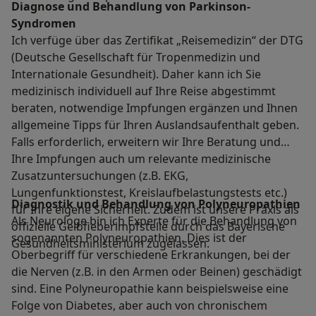
Diagnose und Behandlung von Parkinson-
Syndromen
Ich verfüge über das Zertifikat „Reisemedizin“ der DTG
(Deutsche Gesellschaft für Tropenmedizin und
Internationale Gesundheit). Daher kann ich Sie
medizinisch individuell auf Ihre Reise abgestimmt
beraten, notwendige Impfungen ergänzen und Ihnen
allgemeine Tipps für Ihren Auslandsaufenthalt geben.
Falls erforderlich, erweitern wir Ihre Beratung und
Ihre Impfungen auch um relevante medizinische
Zusatzuntersuchungen (z.B. EKG,
Lungenfunktionstest, Kreislaufbelastungstests etc.)
Diagnostik und Behandlung von Polyneuropathien
für Ihre eigene Sicherheit. Zudem ist unsere Praxis als
Als Neurologe bin ich Experte für die Behandlung von
offizielle Gelbfieberimpfstelle durch das Bayerische
sogenannten Polyneuropathien. Dies ist der
Gesundheitsministerium zugelassen.
Oberbegriff für verschiedene Erkrankungen, bei der
die Nerven (z.B. in den Armen oder Beinen) geschädigt
sind. Eine Polyneuropathie kann beispielsweise eine
Folge von Diabetes, aber auch von chronischem