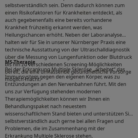
selbstverständlich sein. Denn dadurch können zum
einen Risikofaktoren für Krankheiten entdeckt, als
auch gegebenenfalls eine bereits vorhandene
Krankheit frühzeitig erkannt werden, was
Heilungschancen erhöht. Neben der Laboranalyse
halten wir für Sie in unserer Nürnberger Praxis eine
technische Ausstattung von der Ultraschalldiagnostik
über die Messung von Lungenfunktion oder Blutdruck
MS-Therapie
bis hin zu verschiedenen Screening-Möglichkeiten
Bei der Erkrankung Multiple Sklerose „arbeitet“ das
bereit, die eine umfassende gesundheitliche Vorsorge
Immunsystem gegen den eigenen Körper, was zu
möglich macht.
Entzündungen an den Nervenbahnen führt. Mit den
uns zur Verfügung stehenden modernen
Therapiemöglichkeiten können wir Ihnen ein
Behandlungspaket nach neuestem
wissenschaftlichem Stand bieten und unterstützen Sie
selbstverständlich auch gerne bei allen Fragen und
Problemen, die im Zusammenhang mit der
Erkrankung Multiple Sklerose stehen.