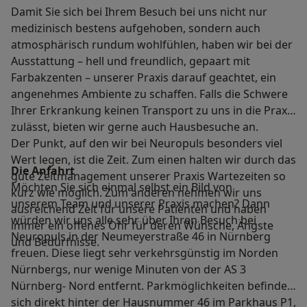
Damit Sie sich bei Ihrem Besuch bei uns nicht nur
medizinisch bestens aufgehoben, sondern auch
atmosphärisch rundum wohlfühlen, haben wir bei der
Ausstattung – hell und freundlich, gepaart mit
Farbakzenten – unserer Praxis darauf geachtet, ein
angenehmes Ambiente zu schaffen. Falls die Schwere
Ihrer Erkrankung keinen Transport zu uns in die Praxis
zulässt, bieten wir gerne auch Hausbesuche an.
Der Punkt, auf den wir bei Neuropuls besonders viel
Wert legen, ist die Zeit. Zum einen halten wir durch das
Die Anfahrt
gute Zeitmanagement unserer Praxis Wartezeiten so
Möchten Sie sich einmal selbst ein Bild von
kurz wie möglich. Zum anderen nehmen wir uns
unserem Team und unserer Praxis machen? Dann
ausreichend Zeit für unsere Patienten und haben
würden wir uns alle sehr über Ihren Besuch bei
immer ein offenes Ohr für deren Wünsche, Ängste
Neuropuls in der Neumeyerstraße 46 in Nürnberg
und Bedürfnisse.
freuen. Diese liegt sehr verkehrsgünstig im Norden
Nürnbergs, nur wenige Minuten von der AS 3
Nürnberg- Nord entfernt. Parkmöglichkeiten befinden
sich direkt hinter der Hausnummer 46 im Parkhaus P1,