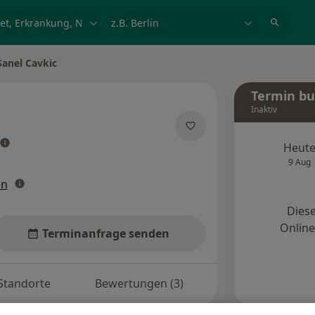
et, Erkrankung, Name
z.B. Berlin
Sanel Cavkic
 ändern
Termin b
Inaktiv
über Spezialisierungen
Heut
9 Aug
en
Diese
Onlin
Terminanfrage senden
Standorte
Bewertungen (3)