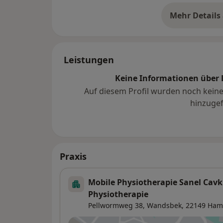
· Kryotherapie, Wärmetherapie
· Medizinische Massagen
Mehr Details
üb
· Hot Stone Therapie
· Fascien-Behandlungen und Triggerpunkt
· Dorn Therapie
Leistungen
· Kinesio Tape
· Medizinische Trainingstherapie
Keine Informationen über 
· Elektrotherapie und Ultraschal
Auf diesem Profil wurden noch kein
· Personal Training und Sportphysiotherap
hinzugef
· Sturzprophylaxe und Rückenschule als Pr
· Vestibuläre Therapie
Praxis
Mobile Physiotherapie Sanel Cavki
Physiotherapie
Pellwormweg 38,
Wandsbek
, 22149
Ham