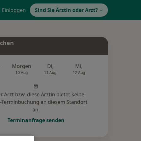
Einloggen
Sind Sie Ärztin oder Arzt?
uchen
e
Morgen
Di,
Mi,
Do,
Fr,
10 Aug
11 Aug
12 Aug
13 Aug
14 Au
r Arzt bzw. diese Ärztin bietet keine
e-Terminbuchung an diesem Standort
an.
Terminanfrage senden