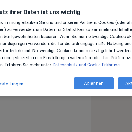
tz ihrer Daten ist uns wichtig
Zustimmung erlauben Sie uns und unseren Partnern, Cookies (oder äh
rapie Cavkic, der Physiotherapeut
en) zu verwenden, um Daten für Statistiken zu sammeln und Inhalte 
auch zu Ihnen nach Hause kommt! Ich
ren Surfgewohnheiten basieren. Wenn Sie nur notwendige Cookies ak
 Hamburg Rahlstedt; Pellwormweg 38
 nur diejenigen verwenden, die für die ordnungsgemäße Nutzung uns
 begrüßen zu dürfen.
erforderlich sind. Notwendige Cookies können nie abgelehnt werden.
mmung jederzeit in den Einstellungen widerrufen oder Ihre Präferenz
eichen der Physiotherapie und
en. Erfahren Sie mehr unter
Datenschutz und Cookie Erklärung
ntersuchung können sich die
Ablehnen
Ak
nstellungen
Schulterschmerzen
genannten Therapien
a11y_sr_more_diseases
+5