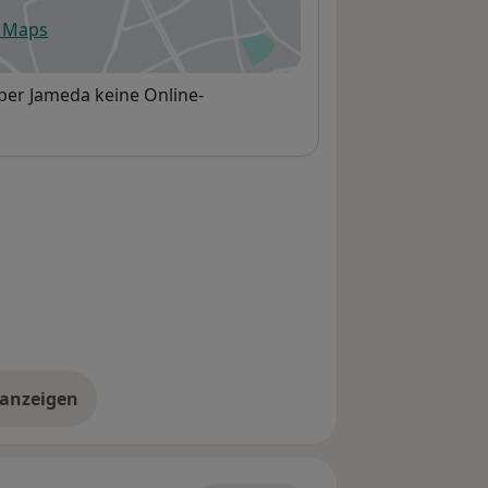
e Maps
fnet in einer neuen Registerkarte
über Jameda keine Online-
 anzeigen
er die Adresse