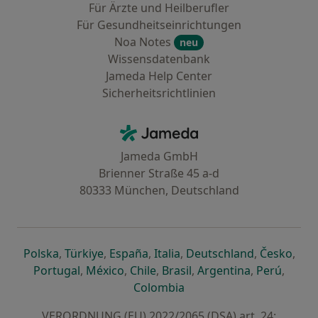
Für Ärzte und Heilberufler
Für Gesundheitseinrichtungen
Noa Notes
neu
Wissensdatenbank
Jameda Help Center
Sicherheitsrichtlinien
Kontakt
Jameda - Startseite
Jameda GmbH
Brienner Straße 45 a-d
80333 München, Deutschland
öffnet in einer neuen Registerkarte
öffnet in einer neuen Registerkarte
öffnet in einer neuen Registerk
öffnet in einer neuen Reg
öffnet in ei
öffn
Polska
,
Türkiye
,
España
,
Italia
,
Deutschland
,
Česko
,
öffnet in einer neuen Registerkarte
öffnet in einer neuen Registerkarte
öffnet in einer neuen Register
öffnet in einer neuen R
öffnet in ei
öffnet
Portugal
,
México
,
Chile
,
Brasil
,
Argentina
,
Perú
,
öffnet in einer neuen Re
Colombia
VERORDNUNG (EU) 2022/2065 (DSA) art. 24: