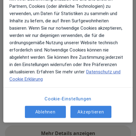
Kaiser-Ludwig-Platz 6,
Ludwigsvorstadt-
Partnern, Cookies (oder ähnliche Technologien) zu
Isarvorstadt
, 80336
München
verwenden, um Daten für Statistiken zu sammeln und
Inhalte zu liefern, die auf Ihren Surfgewohnheiten
basieren. Wenn Sie nur notwendige Cookies akzeptieren,
Zu Google Maps
öffnet in einer neuen Registe
werden wir nur diejenigen verwenden, die für die
ordnungsgemäße Nutzung unserer Website technisch
Verfügbarkeit
Dr. Sascha Faradjli bietet an diesem Standort über
erforderlich sind. Notwendige Cookies können nie
Jameda keine Online-Terminbuchung an
abgelehnt werden. Sie können Ihre Zustimmung jederzeit
in den Einstellungen widerrufen oder Ihre Präferenzen
aktualisieren. Erfahren Sie mehr unter
Datenschutz und
Zahlungsmodalitäten (private Besuche)
Cookie Erklärung
Akzeptierte Versicherungen
Details
Cookie-Einstellungen
Telefonnummer
Ablehnen
Akzeptieren
089 5...
Telefonnummer anzeigen
Mehr Details anzeigen