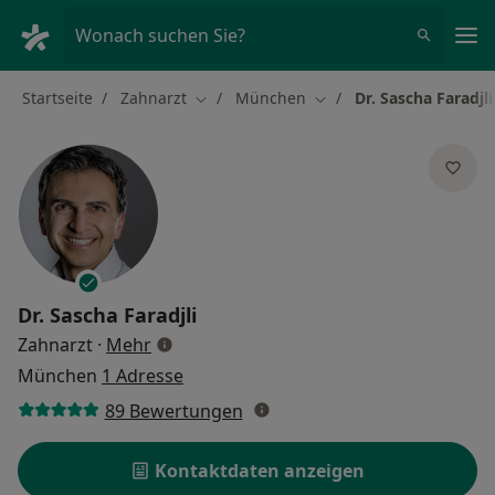
Ha
Wonach suchen Sie?
Startseite
Zahnarzt
München
Dr. Sascha Faradjli
Stadt ändern
Stadt ändern
Dr.
Sascha Faradjli
über Spezialisierungen
Zahnarzt
·
Mehr
München
1 Adresse
89 Bewertungen
Kontaktdaten anzeigen