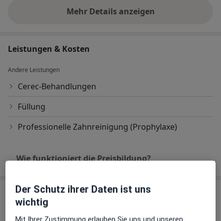
Mehr Details anzeigen
über Erfahrungen
Leistungen & Kosten
Andere Leistungen
Cerec-Behandlungen
Füllung
Professionelle Zahnreinigung (Prophylaxe)
Wie funktioniert die Preisbildung?
Der Schutz ihrer Daten ist uns
Praxis
wichtig
Praxis Dr. Sascha Faradjli Zahnarzt
Mit Ihrer Zustimmung erlauben Sie uns und unseren