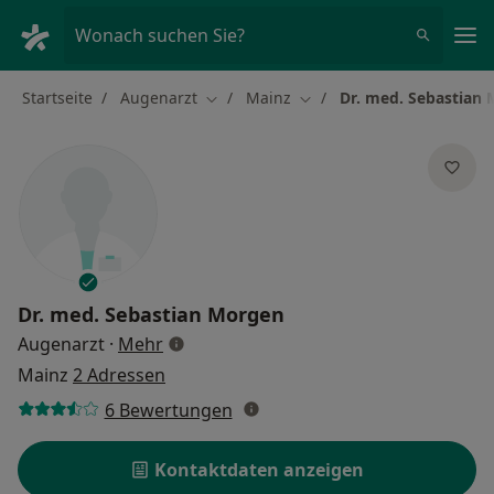
Ha
Wonach suchen Sie?
Startseite
Augenarzt
Mainz
Dr. med. Sebastian
Stadt ändern
Stadt ändern
Dr. med.
Sebastian Morgen
über Spezialisierungen
Augenarzt
·
Mehr
Mainz
2 Adressen
6 Bewertungen
Kontaktdaten anzeigen