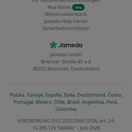
Für Gesundheitseinrichtungen
Noa Notes
neu
Wissensdatenbank
Jameda Help Center
Sicherheitsrichtlinien
Kontakt
Jameda - Startseite
Jameda GmbH
Brienner Straße 45 a-d
80333 München, Deutschland
öffnet in einer neuen Registerkarte
öffnet in einer neuen Registerkarte
öffnet in einer neuen Registerk
öffnet in einer neuen Reg
öffnet in ei
öffn
Polska
,
Türkiye
,
España
,
Italia
,
Deutschland
,
Česko
,
öffnet in einer neuen Registerkarte
öffnet in einer neuen Registerkarte
öffnet in einer neuen Register
öffnet in einer neuen R
öffnet in ei
öffnet
Portugal
,
México
,
Chile
,
Brasil
,
Argentina
,
Perú
,
öffnet in einer neuen Re
Colombia
VERORDNUNG (EU) 2022/2065 (DSA) art. 24:
15.395.179 “AMARs” - Juni 2026