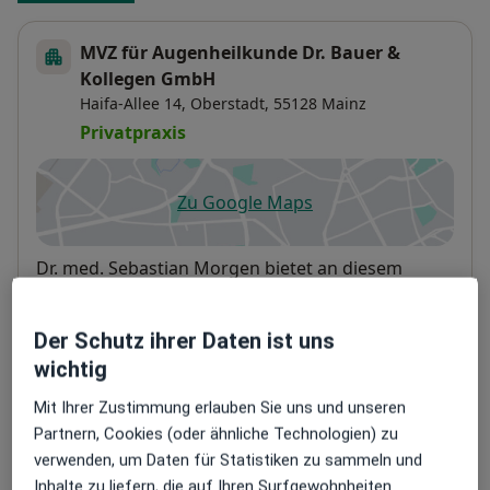
MVZ für Augenheilkunde Dr. Bauer &
Kollegen GmbH
Haifa-Allee 14,
Oberstadt
, 55128
Mainz
Privatpraxis
Zu Google Maps
öffnet in einer neuen Registe
Verfügbarkeit
Dr. med. Sebastian Morgen bietet an diesem
Standort über Jameda keine Online-
Terminbuchung an
Der Schutz ihrer Daten ist uns
wichtig
Telefonnummer
Mit Ihrer Zustimmung erlauben Sie uns und unseren
06131 2...
Telefonnummer anzeigen
Partnern, Cookies (oder ähnliche Technologien) zu
verwenden, um Daten für Statistiken zu sammeln und
Mehr Details anzeigen
über die Adresse
Inhalte zu liefern, die auf Ihren Surfgewohnheiten