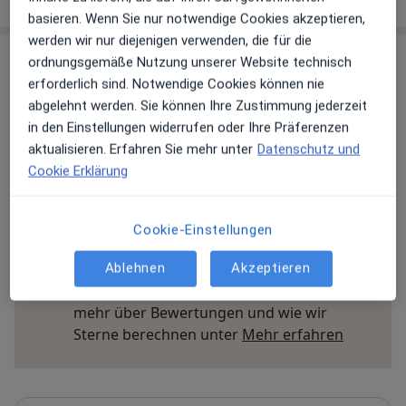
basieren. Wenn Sie nur notwendige Cookies akzeptieren,
werden wir nur diejenigen verwenden, die für die
ordnungsgemäße Nutzung unserer Website technisch
Erfahrungen
erforderlich sind. Notwendige Cookies können nie
abgelehnt werden. Sie können Ihre Zustimmung jederzeit
Bewerten
in den Einstellungen widerrufen oder Ihre Präferenzen
aktualisieren. Erfahren Sie mehr unter
Datenschutz und
Cookie Erklärung
6 Bewertungen
Cookie-Einstellungen
Jede einzelne Bewertungen ist wichtig. Wir
prüfen und moderieren Bewertungen
Ablehnen
Akzeptieren
gemäß unserer Richtlinien. Erfahren Sie
mehr über Bewertungen und wie wir
Mehr übe
Sterne berechnen unter
Mehr erfahren