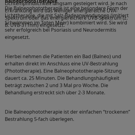
BalneoPhotoTherapie
Lichtempfindlichkeit langsam gesteigert wird. Je nach
Die Balneophototherapie ist eine besondere Form der
Erkrankung wird das weniger energiereiche UVA-
Lichttherapie, die mit Salz-Badeanwendungen (imitiert
Spektrum oder das energiereichere UVB-Spektrum (z.
Schwimmen im Toten Meer) kombiniert wird. Sie wird
B. UVB-311nm) eingesetzt.
sehr erfolgreich bei Psoriasis und Neurodermitis
eingesetzt.
Hierbei nehmen die Patienten ein Bad (Balneo) und
erhalten direkt im Anschluss eine UV-Bestrahlung
(Phototherapie). Eine Balneophototherapie-Sitzung
dauert ca. 25 Minuten. Die Behandlungshäufigkeit
beträgt zwischen 2 und 3 Mal pro Woche. Die
Behandlung erstreckt sich über 2-3 Monate.
Die Balneophototherapie ist der einfachen “trockenen”
Bestrahlung 5-fach überlegen.