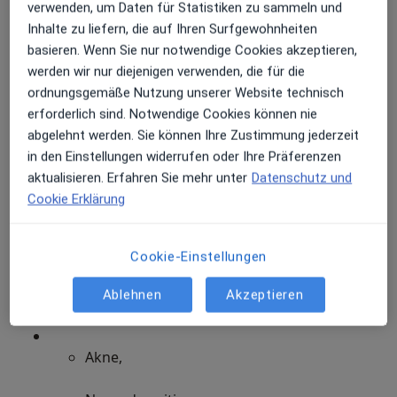
verwenden, um Daten für Statistiken zu sammeln und
Hautkrebsvorsorge
Inhalte zu liefern, die auf Ihren Surfgewohnheiten
basieren. Wenn Sie nur notwendige Cookies akzeptieren,
mit dem Hautmikroskop
werden wir nur diejenigen verwenden, die für die
ordnungsgemäße Nutzung unserer Website technisch
Video-Auflichtdokumentation (Foto-Finder)
erforderlich sind. Notwendige Cookies können nie
abgelehnt werden. Sie können Ihre Zustimmung jederzeit
Selbstuntersuchung
in den Einstellungen widerrufen oder Ihre Präferenzen
aktualisieren. Erfahren Sie mehr unter
Datenschutz und
Cookie Erklärung
Klassische Dermatologie
Wir diagnostizieren und behandeln alle häufigen
Cookie-Einstellungen
Erkrankungen der Dermatologie. Hierzu gehören z. B.
Ablehnen
Akzeptieren
Akne,