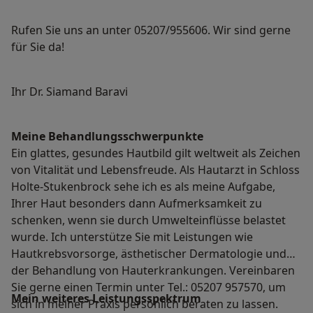
Rufen Sie uns an unter 05207/955606. Wir sind gerne
für Sie da!
Ihr Dr. Siamand Baravi
Meine Behandlungs­schwerpunkte
Ein glattes, gesundes Hautbild gilt weltweit als Zeichen
von Vitalität und Lebensfreude. Als Hautarzt in Schloss
Holte-Stukenbrock sehe ich es als meine Aufgabe,
Ihrer Haut besonders dann Aufmerksamkeit zu
schenken, wenn sie durch Umwelteinflüsse belastet
wurde. Ich unterstütze Sie mit Leistungen wie
Hautkrebsvorsorge, ästhetischer Dermatologie und
der Behandlung von Hauterkrankungen. Vereinbaren
Sie gerne einen Termin unter Tel.: 05207 957570, um
Mein weiteres Leistungs­spektrum
sich in meiner Praxis persönlich beraten zu lassen.