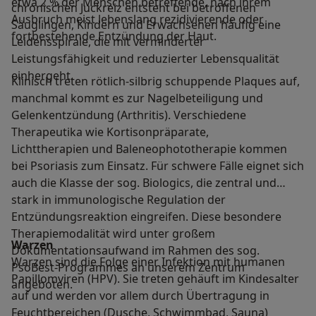
etwa 2 % der Menschen betreffende, nach ihrem
chronischen Juckreiz entsteht bei betroffenen
Ausbruch meist lebenslang rezidivierende oder
Säuglingen, Kindern und Erwachsenen häufig eine
fortbestehende Entzündung der Haut.
Leidensspirale, die mit verminderter
Leistungsfähigkeit und reduzierter Lebensqualität
einhergeht.
Klinisch treten rötlich-silbrig schuppende Plaques auf,
manchmal kommt es zur Nagelbeteiligung und
Gelenkentzündung (Arthritis). Verschiedene
Therapeutika wie Kortisonpräparate,
Lichttherapien und Baleneophototherapie kommen
bei Psoriasis zum Einsatz. Für schwere Fälle eignet sich
auch die Klasse der sog. Biologics, die zentral und
stark in immunologische Regulation der
Entzündungsreaktion eingreifen. Diese besondere
Therapiemodalität wird unter großem
Warzen
Dokumentationsaufwand im Rahmen des sog.
Warzen sind die Folge einer Infektion mit humanen
PsoBest-Programmes an unserem Zentrum
Papillomviren (HPV). Sie treten gehäuft im Kindesalter
angeboten.
auf und werden vor allem durch Übertragung in
Feuchtbereichen (Dusche, Schwimmbad, Sauna)