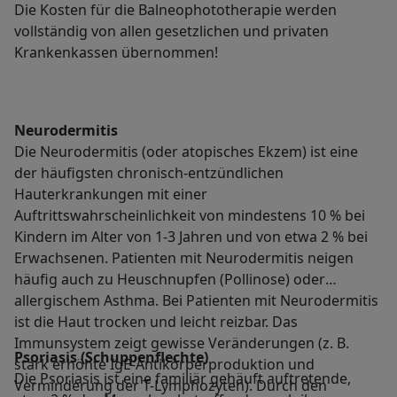
Die Kosten für die Balneophototherapie werden
vollständig von allen gesetzlichen und privaten
Krankenkassen übernommen!
Neurodermitis
Die Neurodermitis (oder atopisches Ekzem) ist eine
der häufigsten chronisch-entzündlichen
Hauterkrankungen mit einer
Auftrittswahrscheinlichkeit von mindestens 10 % bei
Kindern im Alter von 1-3 Jahren und von etwa 2 % bei
Erwachsenen. Patienten mit Neurodermitis neigen
häufig auch zu Heuschnupfen (Pollinose) oder
allergischem Asthma. Bei Patienten mit Neurodermitis
ist die Haut trocken und leicht reizbar. Das
Immunsystem zeigt gewisse Veränderungen (z. B.
Psoriasis (Schuppenflechte)
stark erhöhte IgE-Antikörperproduktion und
Die Psoriasis ist eine familiär gehäuft auftretende,
Verminderung der T-Lymphozyten). Durch den