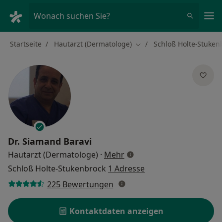
Ha
Wonach suchen Sie?
Startseite
Hautarzt (Dermatologe)
Schloß Holte-Stuken
Stadt ändern
Dr.
Siamand Baravi
über Spezialisierungen
Hautarzt (Dermatologe)
·
Mehr
Schloß Holte-Stukenbrock
1 Adresse
225 Bewertungen
Kontaktdaten anzeigen