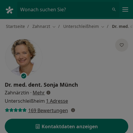
Ha
Wonach suchen Sie?
Startseite
Zahnarzt
Unterschleißheim
Dr. med. 
Stadt ändern
Stadt ändern
Dr. med. dent.
Sonja Münch
über Spezialisierungen
Zahnärztin
·
Mehr
Unterschleißheim
1 Adresse
169 Bewertungen
Kontaktdaten anzeigen