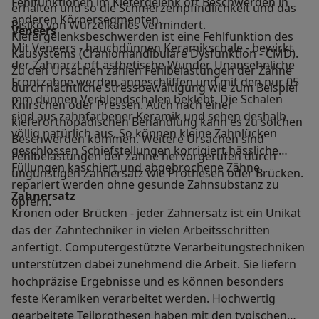
Fehlfunktionen im Kiefergelenk oft Beschwerden in
erhalten und so die Schmerzempfindlichkeit und das
anderen Körpersegmenten.
Risiko von Wurzelkaries vermindert.
Veneers
Kiefergelenksbeschwerden ist eine Fehlfunktion des
Mit Veneers - hauchdünnen Keramikschale - bewirkt
Kausystems (Craniomandibuläre Dysfunktion - CMD).
der Zahnarzt oft ästhetische Wunder. Unansehnliche
Zu den Ursachen zählen Fehlbelastungen der Zähne
Frontzähne werden angeschliffen und mit den nur 05
durch nächtliche Stressbewältigung wie zum Beispiel
mm dünnen Verblendschalen beklebt. Die Schalen
Knirschen oder Pressen. Auch nach einer
sind aus zahnfarbener Keramik und sehen deshalb
kieferorthopädischen Behandlung kann es zu solchen
völlig natürlich aus. So können kleine Zahnlücken
Beschwerden kommen. Weitere Ursachen sind
geschlossen Schiefstellungen korrigiert hässliche
Fehlbelastungen der Zähne hervorgerufen durch
Füllungen kaschiert und abgebrochene Zähne
ungünstigen Zahnersatz wie Prothesen oder Brücken.
repariert werden ohne gesunde Zahnsubstanz zu
Zahnersatz
opfern.
Kronen oder Brücken - jeder Zahnersatz ist ein Unikat
das der Zahntechniker in vielen Arbeitsschritten
anfertigt. Computergestützte Verarbeitungstechniken
unterstützen dabei zunehmend die Arbeit. Sie liefern
hochpräzise Ergebnisse und es können besonders
feste Keramiken verarbeitet werden. Hochwertig
gearbeitete Teilprothesen haben mit den typischen