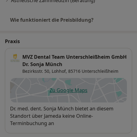
Ästhetische Zahnmedizin (Beratung)
Wie funktioniert die Preisbildung?
Praxis
MVZ Dental Team Unterschleißheim GmbH
Dr. Sonja Münch
Bezirksstr. 50,
Lohhof
, 85716
Unterschleißheim
Zu Google Maps
öffnet in einer neuen Registe
Verfügbarkeit
Dr. med. dent. Sonja Münch bietet an diesem
Standort über Jameda keine Online-
Terminbuchung an