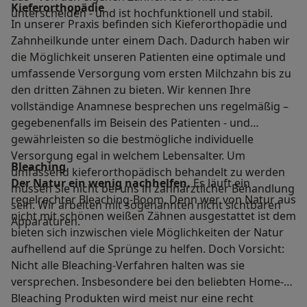
Kieferorthopädie
unterscheiden - und ist hochfunktionell und stabil.
In unserer Praxis befinden sich Kieferorthopädie und
Zahnheilkunde unter einem Dach. Dadurch haben wir
die Möglichkeit unseren Patienten eine optimale und
umfassende Versorgung vom ersten Milchzahn bis zu
den dritten Zähnen zu bieten. Wir kennen Ihre
vollständige Anamnese besprechen uns regelmäßig –
gegebenenfalls im Beisein des Patienten - und
gewährleisten so die bestmögliche individuelle
Versorgung egal in welchem Lebensalter. Um
Bleaching
umfassend kieferorthopädisch behandelt zu werden
Der Natur ein wenig nachhelfen.
Es läuft ein
müssen Sie nicht bei uns in zahnärztlicher Behandlung
regelrechter Bleaching-Boom. Denn wer von Natur aus
sein. Wir arbeiten mit sogenannten nicht sichtbaren
nicht mit schönen weißen Zähnen ausgestattet ist dem
Apparaturen.
bieten sich inzwischen viele Möglichkeiten der Natur
aufhellend auf die Sprünge zu helfen. Doch Vorsicht:
Nicht alle Bleaching-Verfahren halten was sie
versprechen. Insbesondere bei den beliebten Home-
Bleaching Produkten wird meist nur eine recht