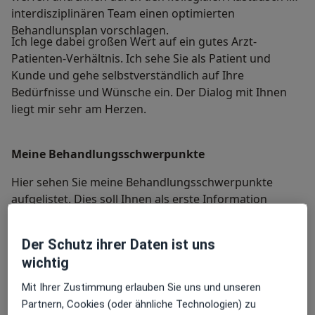
interdisziplinären Team einen optimierten
Behandlunsplan vorschlagen.
Ich lege dabei großen Wert auf ein gutes Arzt-
Patienten-Verhältnis. Ich sehe Sie als Patient und
Kunde und gehe selbstverständlich auf Ihre
Bedürfnisse und Wünsche ein. Der Dialog mit Ihnen
liegt mir sehr am Herzen.
Meine Behandlungs­schwerpunkte
Hier sehen Sie meine Behandlungsschwerpunkte
aufgelistet. Dies soll Ihnen als erste Information
dienen. Mein freundliches Team und ich stehen Ihnen
bei offenen Fragen gerne zur Verfügung!
Der Schutz ihrer Daten ist uns
wichtig
Endodontie
Mit Ihrer Zustimmung erlauben Sie uns und unseren
Die Endodontie ist ein Fachbereich dem wir in unserer
Partnern, Cookies (oder ähnliche Technologien) zu
Praxis ganz besondere Aufmerksamkeit schenken. Seit