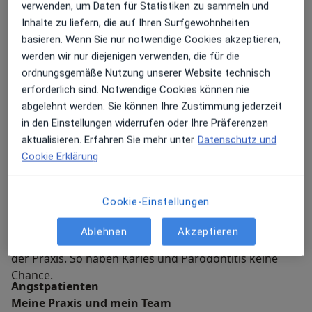
verwenden, um Daten für Statistiken zu sammeln und
10 Jahren beschäftigt sich Frau Dr. Münch intensiv mit
Inhalte zu liefern, die auf Ihren Surfgewohnheiten
Endodontie und befindet sich inhaltlich wie auch
basieren. Wenn Sie nur notwendige Cookies akzeptieren,
technisch auf dem absolut neuesten Stand. Anlass für
werden wir nur diejenigen verwenden, die für die
eine Behandlung ist meist eine tiefe Karies. Dies führt
ordnungsgemäße Nutzung unserer Website technisch
zur Entzündung des Zahnnervs (Pulpa) und kann
erforderlich sind. Notwendige Cookies können nie
starke Zahnschmerzen verursachen.
abgelehnt werden. Sie können Ihre Zustimmung jederzeit
in den Einstellungen widerrufen oder Ihre Präferenzen
Zahnprophylaxe und ästhetische Zahnheilkunde
aktualisieren. Erfahren Sie mehr unter
Datenschutz und
Gesunde Zähne und ein strahlend schönes Lächeln:
Cookie Erklärung
unschätzbare Werte die Sie sich ein Leben lang
erhalten sollten. Unser Praxiskonzept hilft Ihnen
dabei: Prophylaxe statt Behandlung! Vorbeugen mit
Cookie-Einstellungen
richtiger Zahnpflege und richtiger Ernährung bei
Ihnen zu Hause. Das heißt Prophylaxe mit
Ablehnen
Akzeptieren
professionellen Kräften und modernsten Geräten in
der Praxis. So haben Karies und Parodontitis keine
Chance.
Angstpatienten
Meine Praxis und mein Team