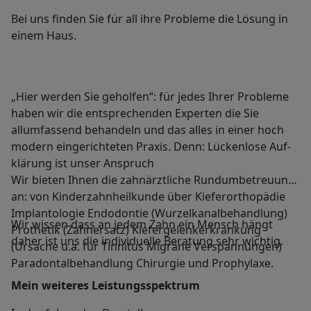
Bei uns finden Sie für all ihre Probleme die Lösung in
einem Haus.
„Hier werden Sie geholfen“: für jedes Ihrer Probleme
haben wir die entsprechenden Experten die Sie
allumfassend behandeln und das alles in einer hoch
modern eingerichteten Praxis. Denn: Lü­cken­lose Auf­
klä­rung ist un­ser Anspruch
Wir bieten Ihnen die zahnärztliche Rundumbetreuung
an: von Kinderzahnheilkunde über Kieferorthopädie
Implantologie Endodontie (Wurzelkanalbehandlung)
Wir wissen dass an jedem Zahn ein Mensch hängt
Prothetik (Zahnersatz) Kiefergelenkerkrankung
daher ist uns die individuelle Beratung sehr wichtig.
(Ursache u.a. für Tinnitus Migräne Verspannungen)
Paradontalbehandlung Chirurgie und Prophylaxe.
Mein weiteres Leistungs­spektrum