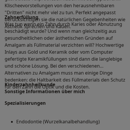
Klischeevorstellungen von den herausnehmbaren
"Dritten" nicht mehr viel zu tun. Perfekt angepasst
Zahnerfüllung
berücksichtigen sie die natürlichen Gegebenheiten wie
Was tun wenn ein Zahn durch Karies oder Abnutzung
Ästhetik Sprechen und Kauen.
beschädigt wurde? Und wenn man gleichzeitig aus
gesundheitlichen oder ästhetischen Gründen auf
Amalgam als Füllmaterial verzichten will? Hochwertige
Inlays aus Gold und Keramik oder vom Computer
gefertigte Keramikfüllungen sind dann die langlebige
und schöne Lösung. Bei den verschiedenen
Alternativen zu Amalgam muss man einige Dinge
bedenken: die Haltbarkeit des Füllmaterials den Schutz
Kinderzahnheilkunde
für den Zahn die Optik und die Kosten.
Sonstige Informationen über mich
Spezialisierungen
Endodontie (Wurzelkanalbehandlung)