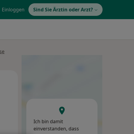
Einloggen
Sind Sie Ärztin oder Arzt?
se
Di,
Mi,
Do,
11 Aug
12 Aug
13 Aug
Ich bin damit
einverstanden, dass