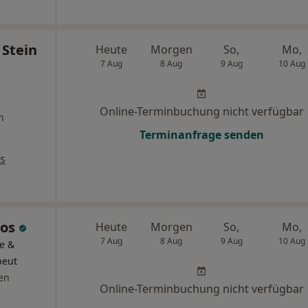
 Stein
Heute
Morgen
So,
Mo,
7 Aug
8 Aug
9 Aug
10 Aug
Online-Terminbuchung nicht verfügbar
n
Terminanfrage senden
s
oos
Heute
Morgen
So,
Mo,
7 Aug
8 Aug
9 Aug
10 Aug
e &
peut
en
Online-Terminbuchung nicht verfügbar