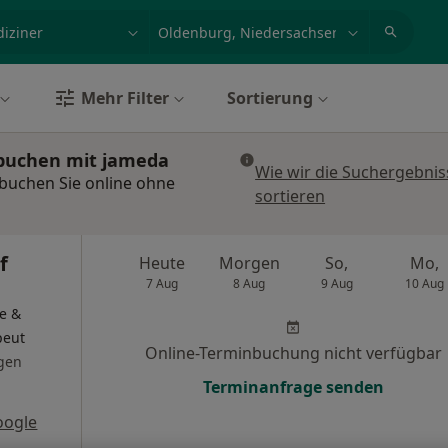
et, Erkrankung, Name
z.B. Berlin
Mehr Filter
Sortierung
 buchen mit jameda
Wie wir die Suchergebnis
buchen Sie online ohne
sortieren
f
Heute
Morgen
So,
Mo,
7 Aug
8 Aug
9 Aug
10 Aug
e &
peut
Online-Terminbuchung nicht verfügbar
gen
Terminanfrage senden
oogle
s