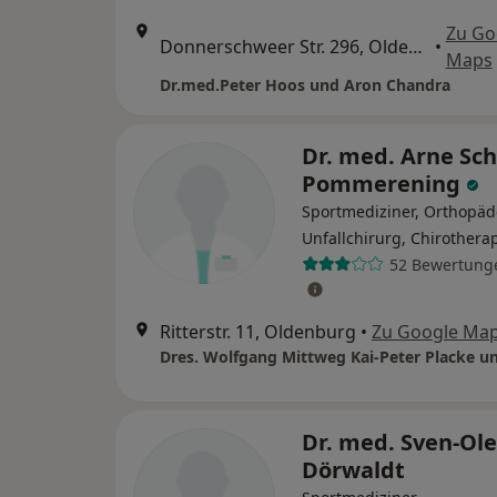
Zu Go
Donnerschweer Str. 296, Oldenburg
•
Maps
Dr.med.Peter Hoos und Aron Chandra
Dr. med. Arne Sch
Pommerening
Sportmediziner, Orthopäd
Unfallchirurg, Chirothera
52 Bewertung
Ritterstr. 11, Oldenburg
•
Zu Google Ma
Dr. med. Sven-Ole
Dörwaldt