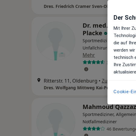
Der Schu
Dr. med. Kai-Pete
Mit Ihrer 
Placke
Technologi
Sportmediziner, Orthopäd
die auf Ih
Unfallchirurg, Chirothera
werden wir
Mehr
technisch 
32 Bewertung
Ihre Zusti
aktualisier
Ritterstr. 11, Oldenburg
•
Zu Google Ma
Cookie-Ei
Mahmoud Qazza
Sportmediziner, Allgemein
Notfallmediziner
46 Bewertung