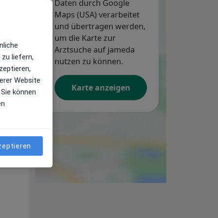
Daten durch Google
Maps (USA) verarbeitet
und übertragen werden,
um die Karte zur
Di,
Mi,
Do,
nliche
Arztsuche auf jameda
11 Aug
12 Aug
13 Aug
zu liefern,
nutzen zu können.
zeptieren,
erer Website
Karte anzeigen
 Sie können
en
zeptieren
Di,
Mi,
Do,
11 Aug
12 Aug
13 Aug