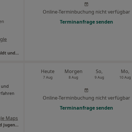
Online-Terminbuchung nicht verfügbar
en
Terminanfrage senden
gle
Hausärzte Bloherfelde Dres. Sven-Ole Dörwaldt und Alexander Schultens
Heute
Morgen
So,
Mo,
7 Aug
8 Aug
9 Aug
10 Aug
- und
rfahren
Online-Terminbuchung nicht verfügbar
Terminanfrage senden
le Maps
Praxis Detlef Diepen Facharzt für Kinder- und Jugendmedizin