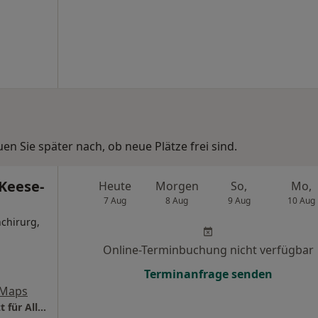
n Sie später nach, ob neue Plätze frei sind.
Keese-
Heute
Morgen
So,
Mo,
7 Aug
8 Aug
9 Aug
10 Aug
chirurg,
Online-Terminbuchung nicht verfügbar
Terminanfrage senden
 Maps
Praxis Dr.med. Thomas Keese-Röhrs Facharzt für Allgem. Chirurgie