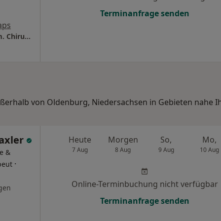
Terminanfrage senden
aps
Praxis Mahmoud Qazzaz Facharzt für Allgem. Chirurgie
außerhalb von Oldenburg, Niedersachsen in Gebieten nahe I
Saxler
Heute
Morgen
So,
Mo,
7 Aug
8 Aug
9 Aug
10 Aug
e &
·
peut
Online-Terminbuchung nicht verfügbar
gen
Terminanfrage senden