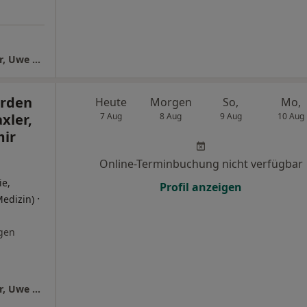
Orthopädicum Verden Dr.med. Robert Saxler, Uwe Mall und Samir Drira.
erden
Heute
Morgen
So,
Mo,
xler,
7 Aug
8 Aug
9 Aug
10 Aug
mir
Online-Terminbuchung nicht verfügbar
ie,
Profil anzeigen
·
Medizin)
gen
Orthopädicum Verden Dr.med. Robert Saxler, Uwe Mall und Samir Drira.