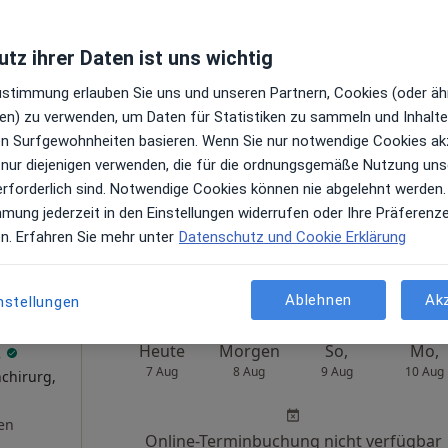
Dres. Friedrich Cramer Sven-Olaf Meyer und Armin Sturm
tz ihrer Daten ist uns wichtig
r
Heute
Morgen
So,
Mo,
Zustimmung erlauben Sie uns und unseren Partnern, Cookies (oder äh
7 Aug
8 Aug
9 Aug
10 Aug
en) zu verwenden, um Daten für Statistiken zu sammeln und Inhalte 
e &
ren Surfgewohnheiten basieren. Wenn Sie nur notwendige Cookies ak
·
peut
 nur diejenigen verwenden, die für die ordnungsgemäße Nutzung uns
Online-Terminbuchung nicht verfügbar
erforderlich sind. Notwendige Cookies können nie abgelehnt werden.
en
Terminanfrage senden
mmung jederzeit in den Einstellungen widerrufen oder Ihre Präferenz
en. Erfahren Sie mehr unter
Datenschutz und Cookie Erklärung
ps
Dres. Wolfgang Mittweg Kai-Peter Placke und Arne Schmitt-Pommerening
Ablehnen
Ak
nstellungen
z
Heute
Morgen
So,
Mo,
7 Aug
8 Aug
9 Aug
10 Aug
chirurg,
en
Online-Terminbuchung nicht verfügbar