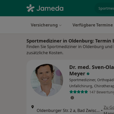
Fachgebi
Versicherung
Verfügbare Termine
Sportmediziner in Oldenburg: Termin
Finden Sie Sportmediziner in Oldenburg und 
zusätzliche Kosten.
Dr. med. Sven-Ola
Meyer
Sportmediziner, Orthopäd
Unfallchirurg, Chirothera
147 Bewertun
Zu G
Oldenburger Str. 2 a, Bad Zwischenahn
•
Map