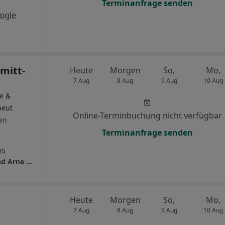
Terminanfrage senden
ogle
mitt-
Heute
Morgen
So,
Mo,
7 Aug
8 Aug
9 Aug
10 Aug
e &
peut
Online-Terminbuchung nicht verfügbar
en
Terminanfrage senden
ps
Dres. Wolfgang Mittweg Kai-Peter Placke und Arne Schmitt-Pommerening
Heute
Morgen
So,
Mo,
7 Aug
8 Aug
9 Aug
10 Aug