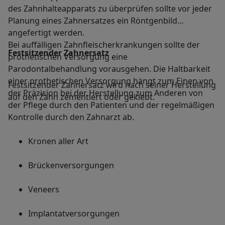
des Zahnhalteapparats zu überprüfen sollte vor jeder
Planung eines Zahnersatzes ein Röntgenbild
angefertigt werden.
Bei auffälligen Zahnfleischerkrankungen sollte der
Festsitzender Zahnersatz
prothetischen Versorgung eine
Parodontalbehandlung vorausgehen. Die Haltbarkeit
einer prothetischen Versorgung hängt zum Einen von
Festsitzender Zahnersatz wird nach seiner Herstellung
der Präzision bei der Herstellung zum Anderen von
auf den Zahn zementiert oder geklebt.
der Pflege durch den Patienten und der regelmäßigen
Kontrolle durch den Zahnarzt ab.
Kronen aller Art
Brückenversorgungen
Veneers
Implantatversorgungen