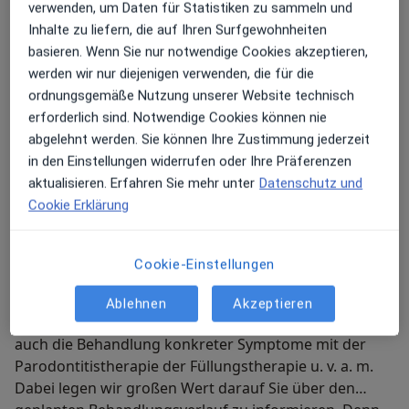
verwenden, um Daten für Statistiken zu sammeln und
Inhalte zu liefern, die auf Ihren Surfgewohnheiten
Kieferorthopädie für Erwachsene mit Harmonie
basieren. Wenn Sie nur notwendige Cookies akzeptieren,
Zahnkorrektur geht auch bei Erwachsenen - bis ins
werden wir nur diejenigen verwenden, die für die
hohe Alter. Die unsichtbare Zahnspange zum
ordnungsgemäße Nutzung unserer Website technisch
Herausnehmen lässt sich wunderbar mit Beruf und
erforderlich sind. Notwendige Cookies können nie
Privatleben vereinbaren. Hergestellt wird sie in
abgelehnt werden. Sie können Ihre Zustimmung jederzeit
Deutschland.
in den Einstellungen widerrufen oder Ihre Präferenzen
aktualisieren. Erfahren Sie mehr unter
Datenschutz und
Cookie Erklärung
Mein weiteres Leistungs­spektrum
Hier können Sie sich einen Überblick über alle
Cookie-Einstellungen
Behandlungen verschaffen die Ihnen die
Zahnarztpraxis Stephan Hardt in Karlsruhe anbietet.
Ablehnen
Akzeptieren
Dazu gehören sowohl vorbeugende Maßnahmen als
auch die Behandlung konkreter Symptome mit der
Parodontitistherapie der Füllungstherapie u. v. a. m.
Dabei legen wir großen Wert darauf Sie über den