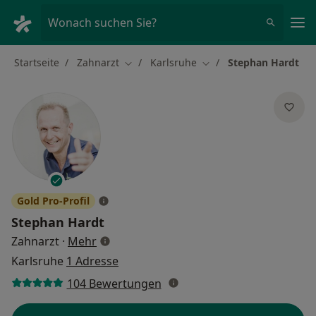
Ha
Wonach suchen Sie?
Startseite
Zahnarzt
Karlsruhe
Stephan Hardt
Stadt ändern
Stadt ändern
Gold Pro-Profil
Stephan Hardt
über Spezialisierungen
Zahnarzt
·
Mehr
Karlsruhe
1 Adresse
104 Bewertungen