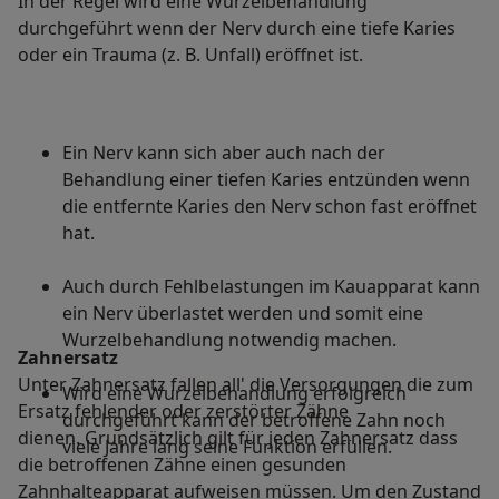
In der Regel wird eine Wurzelbehandlung
durchgeführt wenn der Nerv durch eine tiefe Karies
oder ein Trauma (z. B. Unfall) eröffnet ist.
Ein Nerv kann sich aber auch nach der
Behandlung einer tiefen Karies entzünden wenn
die entfernte Karies den Nerv schon fast eröffnet
hat.
Auch durch Fehlbelastungen im Kauapparat kann
ein Nerv überlastet werden und somit eine
Wurzelbehandlung notwendig machen.
Zahnersatz
Unter Zahnersatz fallen all' die Versorgungen die zum
Wird eine Wurzelbehandlung erfolgreich
Ersatz fehlender oder zerstörter Zähne
durchgeführt kann der betroffene Zahn noch
dienen. Grundsätzlich gilt für jeden Zahnersatz dass
viele Jahre lang seine Funktion erfüllen.
die betroffenen Zähne einen gesunden
Zahnhalteapparat aufweisen müssen. Um den Zustand