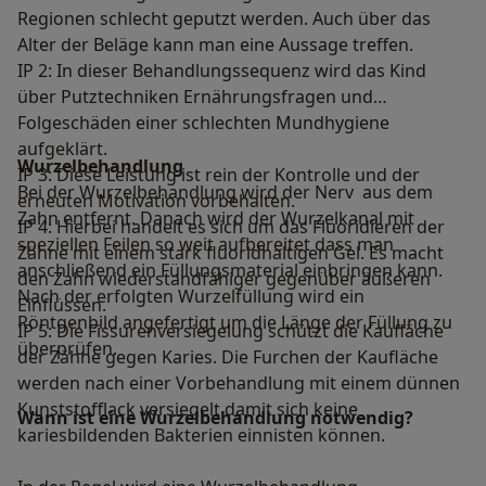
Regionen schlecht geputzt werden. Auch über das
Alter der Beläge kann man eine Aussage treffen.
IP 2: In dieser Behandlungssequenz wird das Kind
über Putztechniken Ernährungsfragen und
Folgeschäden einer schlechten Mundhygiene
aufgeklärt.
Wurzelbehandlung
IP 3: Diese Leistung ist rein der Kontrolle und der
Bei der Wurzelbehandlung wird der Nerv aus dem
erneuten Motivation vorbehalten.
Zahn entfernt. Danach wird der Wurzelkanal mit
IP 4: Hierbei handelt es sich um das Fluoridieren der
speziellen Feilen so weit aufbereitet dass man
Zähne mit einem stark fluoridhaltigen Gel. Es macht
anschließend ein Füllungsmaterial einbringen kann.
den Zahn wiederstandfähiger gegenüber äußeren
Nach der erfolgten Wurzelfüllung wird ein
Einflüssen.
Röntgenbild angefertigt um die Länge der Füllung zu
IP 5: Die Fissurenversiegelung schützt die Kaufläche
überprüfen.
der Zähne gegen Karies. Die Furchen der Kaufläche
werden nach einer Vorbehandlung mit einem dünnen
Kunststofflack versiegelt damit sich keine
Wann ist eine Wurzelbehandlung notwendig?
kariesbildenden Bakterien einnisten können.