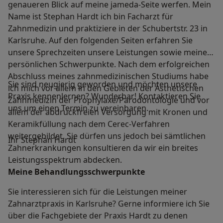
genaueren Blick auf meine jameda-Seite werfen. Mein
Name ist Stephan Hardt ich bin Facharzt für
Zahnmedizin und praktiziere in der Schubertstr. 23 in
Karlsruhe. Auf den folgenden Seiten erfahren Sie
unsere Sprechzeiten unsere Leistungen sowie meine
persönlichen Schwerpunkte. Nach dem erfolgreichen
Abschluss meines zahnmedizinischen Studiums habe
Sie sind neugierig geworden und möchten unsere
ich mich vor allem in den Gebieten der Ästhetischen
Praxis kennenlernen? Wunderbar! Kontaktieren Sie
Zahnmedizin der Prophylaxe/Parodontologie und vor
uns um einen Termin zu vereinbaren.
allem der abdruckfreien Versorgung mit Kronen und
Keramikfüllung nach dem Cerec-Verfahren
weitergebildet. Sie dürfen uns jedoch bei sämtlichen
Ihr Stephan Hardt
Zahnerkrankungen konsultieren da wir ein breites
Leistungsspektrum abdecken.
Meine Behandlungs­schwerpunkte
Sie interessieren sich für die Leistungen meiner
Zahnarztpraxis in Karlsruhe? Gerne informiere ich Sie
über die Fachgebiete der Praxis Hardt zu denen