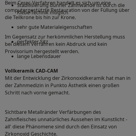
Beim Cerec-Verfahren handelt es sich um eine
Stabilisierung dünner Zahnwände ist durch die
computergestützte Restauration von der Füllung über
Klebe-Technik möglich
die Teilkrone bis hin zur Krone.
sehr gute Materialeigenschaften
Im Gegensatz zur herkömmlichen Herstellung muss
perfekter Sitz
bei diesem Verfahren kein Abdruck und kein
Provisorium hergestellt werden.
lange Lebensdauer
Vollkeramik CAD-CAM
Mit der Entwicklung der Zirkonoxidkeramik hat man in
der Zahnmedizin in Punkto Ästhetik einen großen
Schritt nach vorne gemacht.
Sichtbare Metallränder Verfärbungen des
Zahnfleisches unnatürliches Aussehen im Kunstlicht -
all' diese Phänomene sind durch den Einsatz von
Zirkonoxid Geschichte.