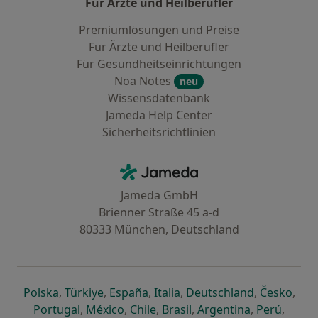
Für Ärzte und Heilberufler
Premiumlösungen und Preise
Für Ärzte und Heilberufler
Für Gesundheitseinrichtungen
Noa Notes
neu
Wissensdatenbank
Jameda Help Center
Sicherheitsrichtlinien
Kontakt
Jameda - Startseite
Jameda GmbH
Brienner Straße 45 a-d
80333 München, Deutschland
öffnet in einer neuen Registerkarte
öffnet in einer neuen Registerkarte
öffnet in einer neuen Registerk
öffnet in einer neuen Reg
öffnet in ei
öffn
Polska
,
Türkiye
,
España
,
Italia
,
Deutschland
,
Česko
,
öffnet in einer neuen Registerkarte
öffnet in einer neuen Registerkarte
öffnet in einer neuen Register
öffnet in einer neuen R
öffnet in ei
öffnet
Portugal
,
México
,
Chile
,
Brasil
,
Argentina
,
Perú
,