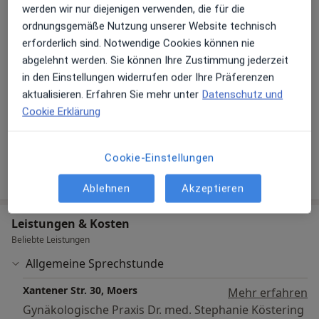
werden wir nur diejenigen verwenden, die für die
ordnungsgemäße Nutzung unserer Website technisch
erforderlich sind. Notwendige Cookies können nie
abgelehnt werden. Sie können Ihre Zustimmung jederzeit
in den Einstellungen widerrufen oder Ihre Präferenzen
aktualisieren. Erfahren Sie mehr unter
Datenschutz und
Cookie Erklärung
Galerie ansehen (5)
Cookie-Einstellungen
Mehr Details anzeigen
über Erfahrungen
Ablehnen
Akzeptieren
Leistungen & Kosten
Beliebte Leistungen
Allgemeine Sprechstunde
Xantener Str. 30, Moers
Mehr erfahren
Gynäkologische Praxis Dr. med. Stephanie Köstering