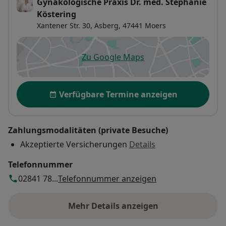
Gynäkologische Praxis Dr. med. Stephanie
Köstering
Xantener Str. 30,
Asberg
, 47441
Moers
Zu Google Maps
öffnet in einer neuen Registe
Verfügbarkeit
Verfügbare Termine anzeigen
Zahlungsmodalitäten (private Besuche)
Akzeptierte Versicherungen
Details
Telefonnummer
02841 78...
Telefonnummer anzeigen
Mehr Details anzeigen
über die Adresse