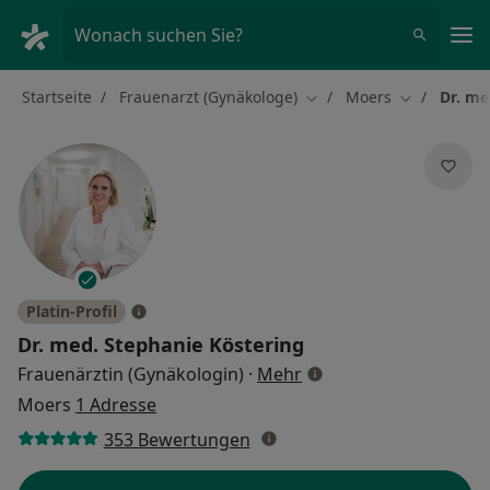
Ha
Wonach suchen Sie?
Startseite
Frauenarzt (Gynäkologe)
Moers
Dr. me
Stadt ändern
Stadt änder
Platin-Profil
Dr. med.
Stephanie Köstering
über Spezialisierunge
Frauenärztin (Gynäkologin)
·
Mehr
Moers
1 Adresse
353 Bewertungen