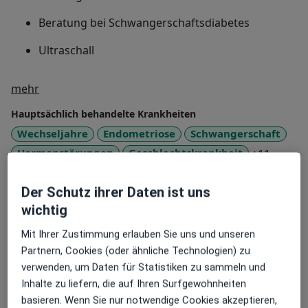
Beratung bei Schwangerschaftsdiabetes
Ultraschall​
Über mich
mehr
Hauptsächlich behandelte Krankheiten
Wechseljahre
Endometriose
Schwangerschaft
a11y_s
Hormonstörungen
Geschlechtskrankheit
+11
Patienten, die ich behandle
Der Schutz ihrer Daten ist uns
Erwachsene
wichtig
Kinder
Mit Ihrer Zustimmung erlauben Sie uns und unseren
Partnern, Cookies (oder ähnliche Technologien) zu
Konsultationsformate
verwenden, um Daten für Statistiken zu sammeln und
Persönlich
Standorte anzeigen (1)
Inhalte zu liefern, die auf Ihren Surfgewohnheiten
Fotos und Videos
basieren. Wenn Sie nur notwendige Cookies akzeptieren,