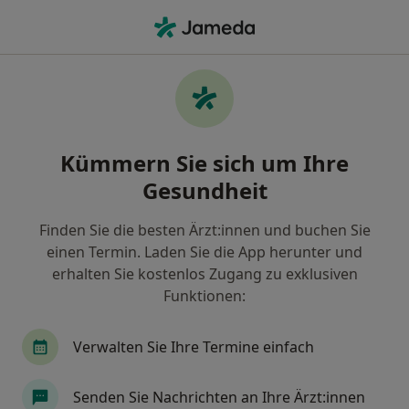
Ha
Stuttgart, Baden-Württemberg
Filter & Sortierung
Zu Google Maps
Stuttgart
Kümmern Sie sich um Ihre
Wie wir die Suchergebnisse sortieren
Gesundheit
Finden Sie die besten Ärzt:innen und buchen Sie
Nach welchem Fachgebiet suchen Sie?
einen Termin. Laden Sie die App herunter und
Zahnarzt
Internist
Psychologischer Psyc
erhalten Sie kostenlos Zugang zu exklusiven
Funktionen:
Verwalten Sie Ihre Termine einfach
Senden Sie Nachrichten an Ihre Ärzt:innen