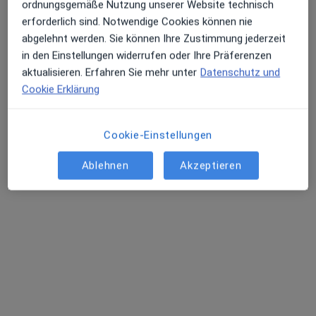
ordnungsgemäße Nutzung unserer Website technisch
erforderlich sind. Notwendige Cookies können nie
abgelehnt werden. Sie können Ihre Zustimmung jederzeit
in den Einstellungen widerrufen oder Ihre Präferenzen
aktualisieren. Erfahren Sie mehr unter
Datenschutz und
Cookie Erklärung
Melanie Roczinski
·
Mehr
Heilpraktikerin
29 Bewertungen
Cookie-Einstellungen
Ablehnen
Akzeptieren
Strohberg 35, Stuttgart
•
Zu Google Maps
Praxis für ästhetische Medizin und Naturheilkunde Melanie Roczinski
Privatpraxis
Dieser Arzt bzw. diese Ärztin bietet keine Online-Terminbuchung an diesem Standort an.
Terminanfrage senden