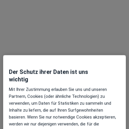
Axel Bansbach
Frauenarzt (Gynäkologe)
646 Bewertungen
Der Schutz ihrer Daten ist uns
Charlottenstr. 44, Stuttgart
•
Zu Google Maps
wichtig
Praxis Axel Bansbach Facharzt für Frauenheilkunde und Geburtshilfe
Dieser Arzt bzw. diese Ärztin bietet keine Online-Terminbuchung an diesem Standort an.
Mit Ihrer Zustimmung erlauben Sie uns und unseren
Partnern, Cookies (oder ähnliche Technologien) zu
Terminanfrage senden
verwenden, um Daten für Statistiken zu sammeln und
Inhalte zu liefern, die auf Ihren Surfgewohnheiten
basieren. Wenn Sie nur notwendige Cookies akzeptieren,
werden wir nur diejenigen verwenden, die für die