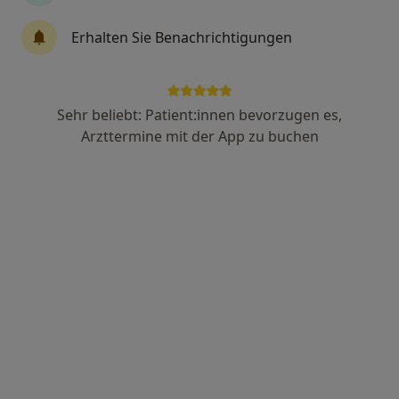
Erhalten Sie Benachrichtigungen
Dr. Rolf F. Schell
·
Mehr
Suchtmedizinische Grundversorgung, Heilpraktiker
17 Bewertungen
Sehr beliebt: Patient:innen bevorzugen es,
Arzttermine mit der App zu buchen
Marienburger Str. 37, Berlin
•
Zu Google Maps
Heilpraktiker Dr. Rolf F. Schell
Privatpraxis
Dieser Arzt bzw. diese Ärztin bietet keine Online-Terminbuchung an diesem Standort an.
Terminanfrage senden