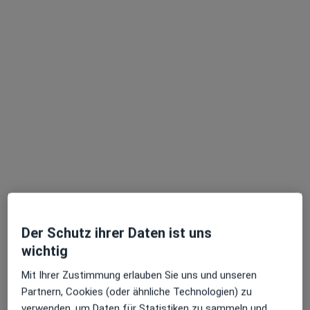
Fachklinik F42 ADV gGmbH
Klinik
Suchterkrankungen, Rehabilitationsmedizin
Flughafenstr. 42, Berlin
•
Zu Google Maps
Fachklinik F42 ADV gGmbH
Keine Online-Terminbuchung über jameda verfügbar
Profil anzeigen
Der Schutz ihrer Daten ist uns
wichtig
Mit Ihrer Zustimmung erlauben Sie uns und unseren
Partnern, Cookies (oder ähnliche Technologien) zu
verwenden, um Daten für Statistiken zu sammeln und