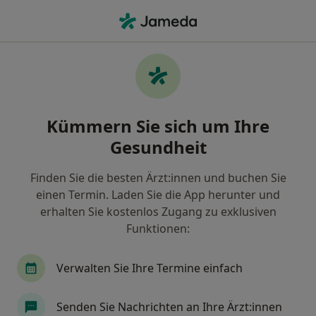
Ha
Suchtmedizinische Grundversorgung • Berlin, Berlin
Filter & Sortierung
Zu Google Maps
Suchtmedizinische Grundversorgung in
Kümmern Sie sich um Ihre
Berlin: Termin buchen mit jameda
Gesundheit
Finden Sie Suchtmedizinische Grundversorgung in
Berlin und buchen Sie online ohne zusätzliche
Finden Sie die besten Ärzt:innen und buchen Sie
Kosten.
einen Termin. Laden Sie die App herunter und
Wie wir die Suchergebnisse sortieren
erhalten Sie kostenlos Zugang zu exklusiven
Funktionen:
Verwalten Sie Ihre Termine einfach
Senden Sie Nachrichten an Ihre Ärzt:innen