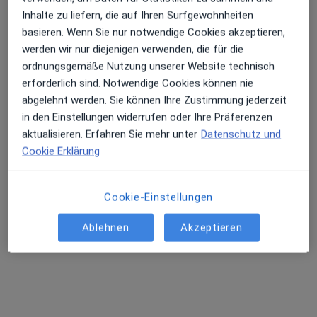
Inhalte zu liefern, die auf Ihren Surfgewohnheiten
St. Hedwig-Krankenhaus Klinik f.
basieren. Wenn Sie nur notwendige Cookies akzeptieren,
Psychiatrie und Psychotherapie
werden wir nur diejenigen verwenden, die für die
Fachabteilung
ordnungsgemäße Nutzung unserer Website technisch
Suchterkrankungen, Gerontopsychiatrie, Psychiatrie &
erforderlich sind. Notwendige Cookies können nie
Psychotherapie
abgelehnt werden. Sie können Ihre Zustimmung jederzeit
7 Bewertungen
in den Einstellungen widerrufen oder Ihre Präferenzen
aktualisieren. Erfahren Sie mehr unter
Datenschutz und
Zu Google
Cookie Erklärung
Große Hamburger Str. 5-11, Berlin
•
Maps
St. Hedwig-Krankenhaus Klinik f. Psychiatrie und Psychotherapie
Cookie-Einstellungen
Keine Online-Terminbuchung über jameda verfügbar
Ablehnen
Akzeptieren
Profil anzeigen