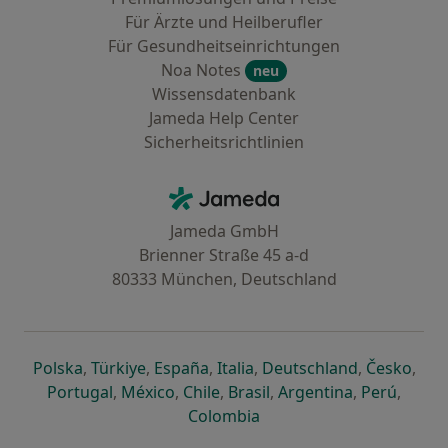
Für Ärzte und Heilberufler
Für Gesundheitseinrichtungen
Noa Notes
neu
Wissensdatenbank
Jameda Help Center
Sicherheitsrichtlinien
Kontakt
Jameda - Startseite
Jameda GmbH
Brienner Straße 45 a-d
80333 München, Deutschland
öffnet in einer neuen Registerkarte
öffnet in einer neuen Registerkarte
öffnet in einer neuen Registerk
öffnet in einer neuen Reg
öffnet in ei
öffn
Polska
,
Türkiye
,
España
,
Italia
,
Deutschland
,
Česko
,
öffnet in einer neuen Registerkarte
öffnet in einer neuen Registerkarte
öffnet in einer neuen Register
öffnet in einer neuen R
öffnet in ei
öffnet
Portugal
,
México
,
Chile
,
Brasil
,
Argentina
,
Perú
,
öffnet in einer neuen Re
Colombia