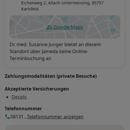
Eichenweg 2,
Allach-Untermenzing
, 85757
Infusionstherapie
Karlsfeld
Psychosomatische Betreuung
Zu Google Maps
öffnet in einer neuen Registe
Diabetikerberatung
Verfügbarkeit
Dr. med. Susanne Junger bietet an diesem
Hirnleistungstests
Standort über Jameda keine Online-
Terminbuchung an
Impfungen
Zahlungsmodalitäten (private Besuche)
Hausbesuche
Akzeptierte Versicherungen
Jugendgesundheitsuntersuchungen
Details
Jugendarbeitsschutzuntersuchungen
Telefonnummer
08131...
Telefonnummer anzeigen