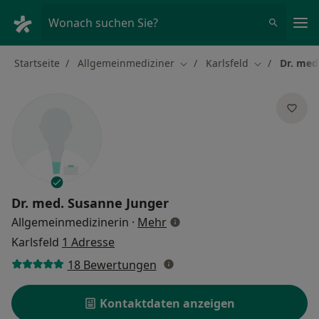
Ha
Wonach suchen Sie?
Startseite
Allgemeinmediziner
Karlsfeld
Dr. med
Stadt ändern
Stadt ändern
Dr. med.
Susanne Junger
über Spezialisierungen
Allgemeinmedizinerin
·
Mehr
Karlsfeld
1 Adresse
18 Bewertungen
Kontaktdaten anzeigen