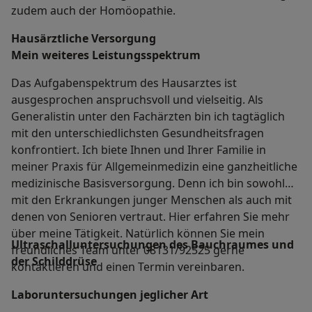
zudem auch der Homöopathie.
Hausärztliche Versorgung
Mein weiteres Leistungs­spektrum
Das Aufgabenspektrum des Hausarztes ist
ausgesprochen anspruchsvoll und vielseitig. Als
Generalistin unter den Fachärzten bin ich tagtäglich
mit den unterschiedlichsten Gesundheitsfragen
konfrontiert. Ich biete Ihnen und Ihrer Familie in
meiner Praxis für Allgemeinmedizin eine ganzheitliche
medizinische Basisversorgung. Denn ich bin sowohl
mit den Erkrankungen junger Menschen als auch mit
denen von Senioren vertraut. Hier erfahren Sie mehr
über meine Tätigkeit. Natürlich können Sie mein
Ultraschalluntersuchungen des Bauchraumes und
freundliches Team unter 08131/92525 gerne
der Schilddrüse
kontaktieren und einen Termin vereinbaren.
Laboruntersuchungen jeglicher Art