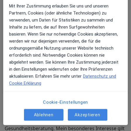
Mit Ihrer Zustimmung erlauben Sie uns und unseren
Partnern, Cookies (oder ähnliche Technologien) zu
Neben der Allgemeinmedizin gilt mein besonderes
verwenden, um Daten für Statistiken zu sammeln und
Interesse der Homöopathie.
Inhalte zu liefern, die auf Ihren Surfgewohnheiten
basieren. Wenn Sie nur notwendige Cookies akzeptieren,
werden wir nur diejenigen verwenden, die für die
Ich bin verheiratet mit dem Chirurgen Dr. Marc Junger
ordnungsgemäße Nutzung unserer Website technisch
und Mutter der kleinen Emilie.
erforderlich sind. Notwendige Cookies können nie
abgelehnt werden. Sie können Ihre Zustimmung jederzeit
Meine Behandlungs­schwerpunkte
in den Einstellungen widerrufen oder Ihre Präferenzen
aktualisieren. Erfahren Sie mehr unter
Datenschutz und
Ich verfüge über langjährige Erfahrungen in der
Cookie Erklärung
Allgemeinmedizin und versorge Patienten in und um
Karlsfeld mit einem großen hausärztlichen Spektrum.
Zur Erstversorgung allgemeinmedizinischer
Cookie-Einstellungen
Beschwerden gehören z. B. Labor- und bildgebende
Untersuchungen, die psychosomatische
Ablehnen
Akzeptieren
Grundversorgung sowie die allgemeine
Gesundheitsberatung. Mein besonderes Interesse gilt