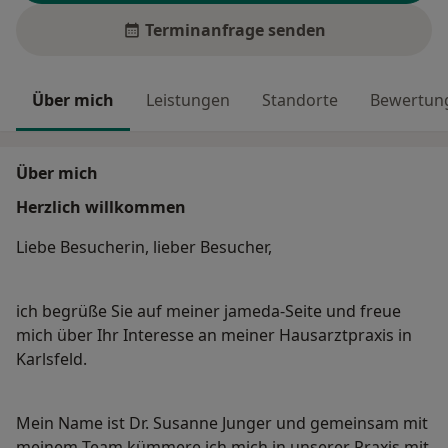
Terminanfrage senden
Über mich
Leistungen
Standorte
Bewertung
Über mich
Herzlich willkommen
Liebe Besucherin, lieber Besucher,
ich begrüße Sie auf meiner jameda-Seite und freue
mich über Ihr Interesse an meiner Hausarztpraxis in
Karlsfeld.
Mein Name ist Dr. Susanne Junger und gemeinsam mit
meinem Team kümmere ich mich in unserer Praxis mit