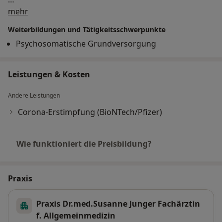
Über mich
Ruhe-EKG / Belastungs-EKG
mehr
Weiterbildungen und Tätigkeitsschwerpunkte
Langzeit-Blutdruckmessung
Psychosomatische Grundversorgung
Lungenfunktionsdiagnostik und
Sauerstoffsättigung
Leistungen & Kosten
Gesundheitsuntersuchungen ab dem 35.
Andere Leistungen
Lebensjahr
Corona-Erstimpfung (BioNTech/Pfizer)
Vorsorgeuntersuchungen für Männer ab dem 45.
Lebensjahr
Wie funktioniert die Preisbildung?
Hautkrebsscreening ab dem 35. Lebensjahr
Praxis
Operationsvorbereitung
Praxis Dr.med.Susanne Junger Fachärztin
Wundversorgung
f. Allgemeinmedizin