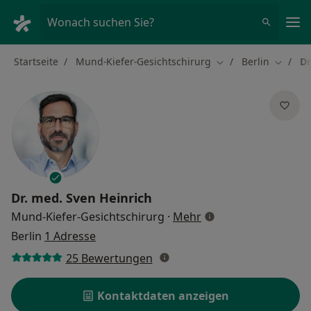
Ha
Wonach suchen Sie?
Startseite
Mund-Kiefer-Gesichtschirurg
Berlin
Dr
Stadt ändern
Stadt ä
Dr. med.
Sven Heinrich
über Spezialisierung
Mund-Kiefer-Gesichtschirurg
·
Mehr
Berlin
1 Adresse
25 Bewertungen
Kontaktdaten anzeigen