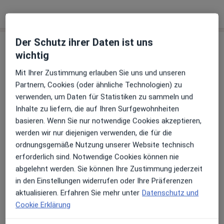
Der Schutz ihrer Daten ist uns
Praxis
wichtig
Praxis Dr.med. Sven Heinrich Facharzt für
Mit Ihrer Zustimmung erlauben Sie uns und unseren
MKG-Chirurgie
Partnern, Cookies (oder ähnliche Technologien) zu
Friedrichstr. 63,
Mitte
, 10117
Berlin
verwenden, um Daten für Statistiken zu sammeln und
Inhalte zu liefern, die auf Ihren Surfgewohnheiten
basieren. Wenn Sie nur notwendige Cookies akzeptieren,
Zu Google Maps
öffnet in einer neuen Registe
werden wir nur diejenigen verwenden, die für die
ordnungsgemäße Nutzung unserer Website technisch
Verfügbarkeit
Dr. med. Sven Heinrich bietet an diesem Standort
erforderlich sind. Notwendige Cookies können nie
über Jameda keine Online-Terminbuchung an
abgelehnt werden. Sie können Ihre Zustimmung jederzeit
in den Einstellungen widerrufen oder Ihre Präferenzen
aktualisieren. Erfahren Sie mehr unter
Datenschutz und
Zahlungsmodalitäten (private Besuche)
Cookie Erklärung
Akzeptierte Versicherungen