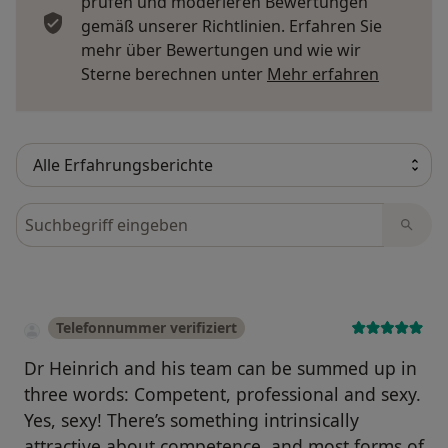
prüfen und moderieren Bewertungen
gemäß unserer Richtlinien. Erfahren Sie
mehr über Bewertungen und wie wir
Mehr übe
Sterne berechnen unter
Mehr erfahren
Bewertungen durchsuchen
Telefonnummer verifiziert
Dr Heinrich and his team can be summed up in
three words: Competent, professional and sexy.
Yes, sexy! There’s something intrinsically
attractive about competence, and most forms of