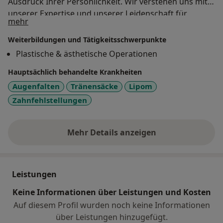
Ausdruck Ihrer Persönlichkeit. Wir verstehen uns mit
unserer Expertise und unserer Leidenschaft für
Über mich
mehr
Menschen und Medizin als kompetenter Partner Ihre
Wünsche und Vorstellungen mit Sensibilität, Können
Weiterbildungen und Tätigkeitsschwerpunkte
und Freude umzusetzen.
Plastische & ästhetische Operationen
Hauptsächlich behandelte Krankheiten
Augenfalten
Tränensäcke
Lipom
Zahnfehlstellungen
Mehr Details anzeigen
über Erfahrungen
Leistungen
Keine Informationen über Leistungen und Kosten
Auf diesem Profil wurden noch keine Informationen
über Leistungen hinzugefügt.