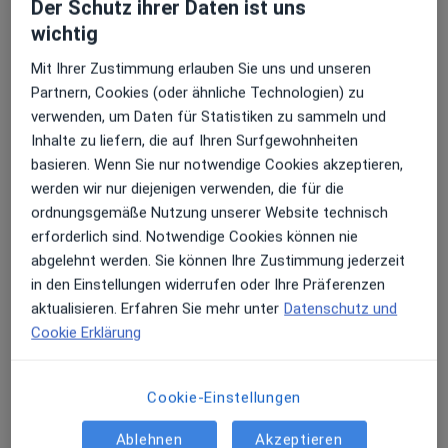
Der Schutz ihrer Daten ist uns
wichtig
Praxis Dr.med. Sylke Waibel Fachärztin für
Innere Medizin
Mit Ihrer Zustimmung erlauben Sie uns und unseren
Industriestr. 13/1,
74909
Meckesheim
Partnern, Cookies (oder ähnliche Technologien) zu
verwenden, um Daten für Statistiken zu sammeln und
Inhalte zu liefern, die auf Ihren Surfgewohnheiten
Zu Google Maps
öffnet in einer neuen Registe
basieren. Wenn Sie nur notwendige Cookies akzeptieren,
werden wir nur diejenigen verwenden, die für die
Verfügbarkeit
Dr. med. Sylke Waibel bietet an diesem Standort
ordnungsgemäße Nutzung unserer Website technisch
über Jameda keine Online-Terminbuchung an
erforderlich sind. Notwendige Cookies können nie
abgelehnt werden. Sie können Ihre Zustimmung jederzeit
in den Einstellungen widerrufen oder Ihre Präferenzen
Zahlungsmodalitäten (private Besuche)
aktualisieren. Erfahren Sie mehr unter
Datenschutz und
Cookie Erklärung
Akzeptierte Versicherungen
Details
Cookie-Einstellungen
Telefonnummer
06226 7...
Telefonnummer anzeigen
Ablehnen
Akzeptieren