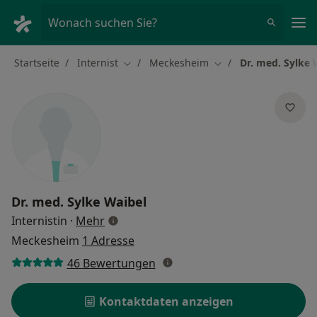
Ha
Wonach suchen Sie?
Startseite
Internist
Meckesheim
Dr. med. Sylke 
Stadt ändern
Stadt ändern
Dr. med.
Sylke Waibel
über Spezialisierungen
Internistin
·
Mehr
Meckesheim
1 Adresse
46 Bewertungen
Kontaktdaten anzeigen