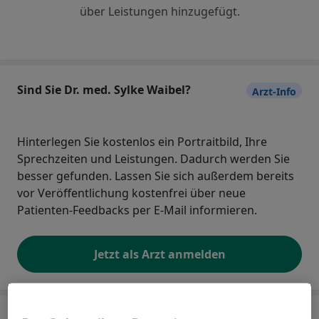
über Leistungen hinzugefügt.
Sind Sie Dr. med. Sylke Waibel?
Arzt-Info
Hinterlegen Sie kostenlos ein Portraitbild, Ihre
Sprechzeiten und Leistungen. Dadurch werden Sie
besser gefunden. Lassen Sie sich außerdem bereits
vor Veröffentlichung kostenfrei über neue
Patienten-Feedbacks per E-Mail informieren.
Jetzt als Arzt anmelden
Praxis