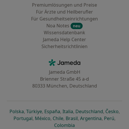
Premiumlösungen und Preise
Für Ärzte und Heilberufler
Für Gesundheitseinrichtungen
Noa Notes
neu
Wissensdatenbank
Jameda Help Center
Sicherheitsrichtlinien
Kontakt
Jameda - Startseite
Jameda GmbH
Brienner Straße 45 a-d
80333 München, Deutschland
öffnet in einer neuen Registerkarte
öffnet in einer neuen Registerkarte
öffnet in einer neuen Registerk
öffnet in einer neuen Reg
öffnet in ei
öffn
Polska
,
Türkiye
,
España
,
Italia
,
Deutschland
,
Česko
,
öffnet in einer neuen Registerkarte
öffnet in einer neuen Registerkarte
öffnet in einer neuen Register
öffnet in einer neuen R
öffnet in ei
öffnet
Portugal
,
México
,
Chile
,
Brasil
,
Argentina
,
Perú
,
öffnet in einer neuen Re
Colombia