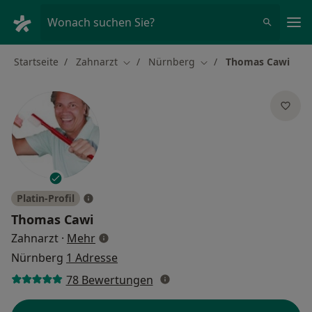
Ha
Wonach suchen Sie?
Startseite
Zahnarzt
Nürnberg
Thomas Cawi
Stadt ändern
Stadt ändern
Platin-Profil
Thomas Cawi
über Spezialisierungen
Zahnarzt
·
Mehr
Nürnberg
1 Adresse
78 Bewertungen