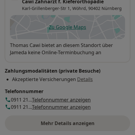
Cawi Zahnarzt f. Kieferorthopädie
Karl-Grillenberger-Str 1,
Wöhrd
, 90402
Nürnberg
Zu Google Maps
öffnet in einer neuen Registe
Verfügbarkeit
Thomas Cawi bietet an diesem Standort über
Jameda keine Online-Terminbuchung an
Zahlungsmodalitäten (private Besuche)
Akzeptierte Versicherungen
Details
Telefonnummer
0911 21...
Telefonnummer anzeigen
0911 21...
Telefonnummer anzeigen
Mehr Details anzeigen
über die Adresse