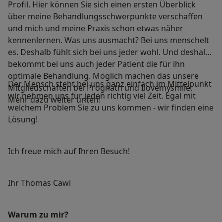
Profil. Hier können Sie sich einen ersten Überblick
über meine Behandlungsschwerpunkte verschaffen
und mich und meine Praxis schon etwas näher
kennenlernen. Was uns ausmacht? Bei uns menschelt
es. Deshalb fühlt sich bei uns jeder wohl. Und deshalb
bekommt bei uns auch jeder Patient die für ihn
optimale Behandlung. Möglich machen das unsere
Der Mensch steht bei uns ganz einfach im Mittelpunkt
Mitgliedschaften bei Prognath und Ilovemysmile.
wir nehmen uns für jeden richtig viel Zeit. Egal mit
Mehr dazu weiter unten!
welchem Problem Sie zu uns kommen - wir finden eine
Lösung!
Ich freue mich auf Ihren Besuch!
Ihr Thomas Cawi
Warum zu mir?