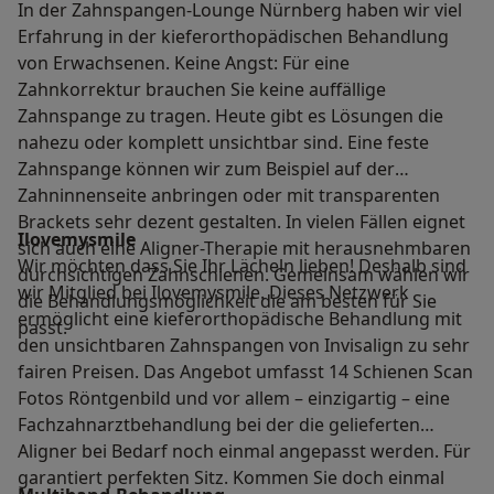
In der Zahnspangen-Lounge Nürnberg haben wir viel
Erfahrung in der kieferorthopädischen Behandlung
von Erwachsenen. Keine Angst: Für eine
Zahnkorrektur brauchen Sie keine auffällige
Zahnspange zu tragen. Heute gibt es Lösungen die
nahezu oder komplett unsichtbar sind. Eine feste
Zahnspange können wir zum Beispiel auf der
Zahninnenseite anbringen oder mit transparenten
Brackets sehr dezent gestalten. In vielen Fällen eignet
Ilovemysmile
sich auch eine Aligner-Therapie mit herausnehmbaren
Wir möchten dass Sie Ihr Lächeln lieben! Deshalb sind
durchsichtigen Zahnschienen. Gemeinsam wählen wir
wir Mitglied bei Ilovemysmile. Dieses Netzwerk
die Behandlungsmöglichkeit die am besten für Sie
ermöglicht eine kieferorthopädische Behandlung mit
passt.
den unsichtbaren Zahnspangen von Invisalign zu sehr
fairen Preisen. Das Angebot umfasst 14 Schienen Scan
Fotos Röntgenbild und vor allem – einzigartig – eine
Fachzahnarztbehandlung bei der die gelieferten
Aligner bei Bedarf noch einmal angepasst werden. Für
garantiert perfekten Sitz. Kommen Sie doch einmal