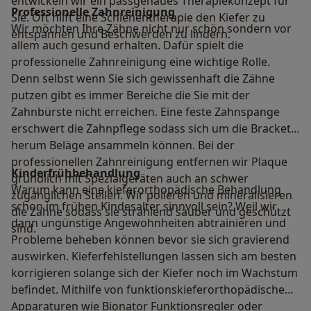
entwickeln wir ein passgenaues Therapiekonzept für
Professionelle Zahnreinigung
Sie. Oft hilft eine Schienentherapie den Kiefer zu
Wir möchten Ihre Zähne nicht nur schön sondern vor
entspannen und Beschwerden zu lindern.
allem auch gesund erhalten. Dafür spielt die
professionelle Zahnreinigung eine wichtige Rolle.
Denn selbst wenn Sie sich gewissenhaft die Zähne
putzen gibt es immer Bereiche die Sie mit der
Zahnbürste nicht erreichen. Eine feste Zahnspange
erschwert die Zahnpflege sodass sich um die Brackets
herum Beläge ansammeln können. Bei der
professionellen Zahnreinigung entfernen wir Plaque
Kinderfrühbehandlung
gründlich mit Spezialgeräten auch an schwer
Warum kann eine kieferorthopädische Behandlung
zugänglichen Stellen. Wir polieren und mineralisieren
schon im frühen Kindesalter sinnvoll sein? Weil wir
die Zähne sodass sie strahlend sauber und geschützt
dann ungünstige Angewohnheiten abtrainieren und
sind.
Probleme beheben können bevor sie sich gravierend
auswirken. Kieferfehlstellungen lassen sich am besten
korrigieren solange sich der Kiefer noch im Wachstum
befindet. Mithilfe von funktionskieferorthopädischen
Apparaturen wie Bionator Funktionsregler oder