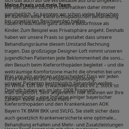
sich das auch auf die Wirbelsäule aus und umgekehrt.
Meine Praxis und mein Team
Wir betrachten solche Problematiken daher immer
ganzheitlich. So konnten wir schon vielen Menschen
Im Rahmen einer kieferorthopädischen Behandlung
bei ungeklärten Beschwerden helfen.
haben Erwachsene ganz andere Bedürfnisse als
Kinder. Zum Beispiel was Privatsphäre angeht. Deshalb
haben wir unsere Praxis so gestaltet dass unsere
Behandlungsräume diesem Umstand Rechnung
tragen. Das großzügige Designer-Loft nimmt unseren
jugendlichen Patienten jede Beklommenheit die sonst
den Besuch beim Kieferorthopäden begleitet – und die
weiträumige Komfortzone macht die ohnehin bei uns
Was uns von anderen unterscheidet? Dass wir jeden
kurze Wartezeit zur Entspannungsübung.
unserer Patienten bestmöglich behandeln wollen.
Im White- Loft der Erwachsenenpraxis im 2. Stock ist
Deshalb haben wir im Jahr 2008 Prognath
man ungestört. Sehr angenehm- hier scannen wir Ihre
mitgegründet – eine Initiative einiger bayerischer
Zähne – keine Abdrücke mehr!
Kieferorthopäden und den Krankenkassen AOK
Bayern TK BMW BKK und SVLFG. Sie stellt sicher dass
auch gesetzlich Krankenversicherte eine optimale
Behandlung erhalten und Mehr- und Zusatzleistungen