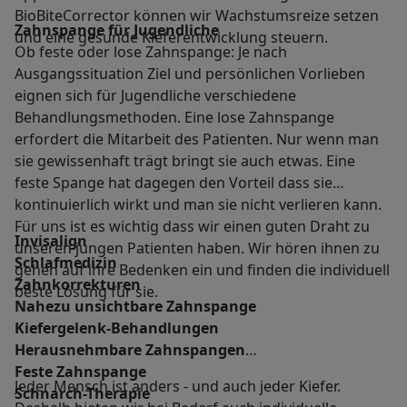
BioBiteCorrector können wir Wachstumsreize setzen
Zahnspange für Jugendliche
und eine gesunde Kieferentwicklung steuern.
Ob feste oder lose Zahnspange: Je nach
Ausgangssituation Ziel und persönlichen Vorlieben
eignen sich für Jugendliche verschiedene
Behandlungsmethoden. Eine lose Zahnspange
erfordert die Mitarbeit des Patienten. Nur wenn man
sie gewissenhaft trägt bringt sie auch etwas. Eine
feste Spange hat dagegen den Vorteil dass sie
kontinuierlich wirkt und man sie nicht verlieren kann.
Für uns ist es wichtig dass wir einen guten Draht zu
Invisalign
unseren jungen Patienten haben. Wir hören ihnen zu
Schlafmedizin
gehen auf ihre Bedenken ein und finden die individuell
Zahnkorrekturen
beste Lösung für sie.
Nahezu unsichtbare Zahnspange
Kiefergelenk-Behandlungen
Herausnehmbare Zahnspangen
Feste Zahnspange
Jeder Mensch ist anders - und auch jeder Kiefer.
Schnarch-Therapie