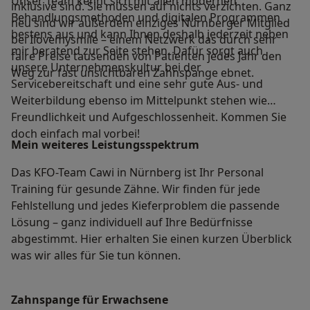
Unser Team kennt sich mit allen modernen
inklusive sind. Sie müssen auf nichts verzichten. Ganz
Behandlungsmethoden und digitalen Programmen
neu sind wir außerdem einziges Nürnberger Mitglied
bestens aus und kann Ihnen deshalb jederzeit neben
bei Ilovemysmile – einem Netzwerk das durch sehr
mir beratend zur Seite stehen. Dafür sorgt auch
faire Preise tausenden von Patienten jedes Jahr den
unsere Unternehmenskultur bei der
Weg zur fast unsichtbaren Zahnspange ebnet.
Servicebereitschaft und eine sehr gute Aus- und
Weiterbildung ebenso im Mittelpunkt stehen wie
Freundlichkeit und Aufgeschlossenheit. Kommen Sie
doch einfach mal vorbei!
Mein weiteres Leistungs­spektrum
Das KFO-Team Cawi in Nürnberg ist Ihr Personal
Training für gesunde Zähne. Wir finden für jede
Fehlstellung und jedes Kieferproblem die passende
Lösung – ganz individuell auf Ihre Bedürfnisse
abgestimmt. Hier erhalten Sie einen kurzen Überblick
was wir alles für Sie tun können.
Zahnspange für Erwachsene