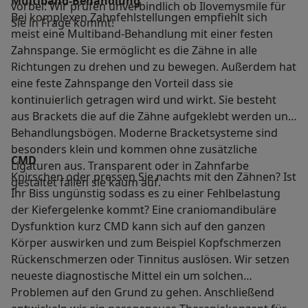
Multiband-Behandlung
vorbei: Wir prüfen unverbindlich ob Ilovemysmile für
Bei komplexen Zahnfehlstellungen empfiehlt sich
Sie in Frage kommt!
meist eine Multiband-Behandlung mit einer festen
Zahnspange. Sie ermöglicht es die Zähne in alle
Richtungen zu drehen und zu bewegen. Außerdem hat
eine feste Zahnspange den Vorteil dass sie
kontinuierlich getragen wird und wirkt. Sie besteht
aus Brackets die auf die Zähne aufgeklebt werden und
Behandlungsbögen. Moderne Bracketsysteme sind
besonders klein und kommen ohne zusätzliche
CMD
Ligaturen aus. Transparent oder in Zahnfarbe
Knirschen oder pressen Sie nachts mit den Zähnen? Ist
gestaltet fallen sie kaum auf.
Ihr Biss ungünstig sodass es zu einer Fehlbelastung
der Kiefergelenke kommt? Eine craniomandibuläre
Dysfunktion kurz CMD kann sich auf den ganzen
Körper auswirken und zum Beispiel Kopfschmerzen
Rückenschmerzen oder Tinnitus auslösen. Wir setzen
neueste diagnostische Mittel ein um solchen
Problemen auf den Grund zu gehen. Anschließend