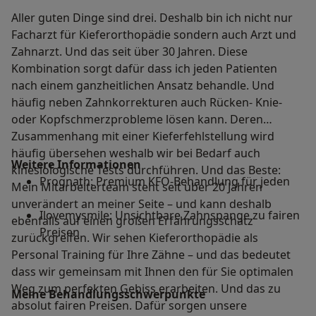
Aller guten Dinge sind drei. Deshalb bin ich nicht nur
Facharzt für Kieferorthopädie sondern auch Arzt und
Zahnarzt. Und das seit über 30 Jahren. Diese
Kombination sorgt dafür dass ich jeden Patienten
nach einem ganzheitlichen Ansatz behandle. Und
häufig neben Zahnkorrekturen auch Rücken- Knie-
oder Kopfschmerzprobleme lösen kann. Deren
Zusammenhang mit einer Kieferfehlstellung wird
häufig übersehen weshalb wir bei Bedarf auch
Weitere Informationen
kinesiologische Tests durchführen. Und das Beste:
Prognath: Premium KFO-Behandlung für jeden
Mein Mitarbeiterteam steht seit über 20 Jahren
unverändert an meiner Seite – und kann deshalb
Ilovemysmile: Unsichtbare Zahnspange zu fairen
ebenfalls auf einen großen Erfahrungsschatz
Preisen
zurückgreifen. Wir sehen Kieferorthopädie als
Personal Training für Ihre Zähne – und das bedeutet
dass wir gemeinsam mit Ihnen den für Sie optimalen
Weg zum perfekten Gebiss erarbeiten. Und das zu
Meine Behandlungs­schwerpunkte
absolut fairen Preisen. Dafür sorgen unsere