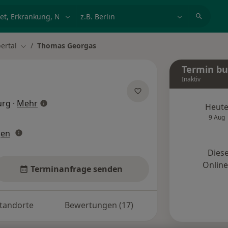
et, Erkrankung, Name
z.B. Berlin
ertal
Thomas Georgas
ern
Stadt ändern
Termin b
Inaktiv
über Spezialisierungen
urg
·
Mehr
Heut
9 Aug
gen
Diese
Onlin
Terminanfrage senden
tandorte
Bewertungen (17)