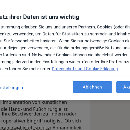
tz ihrer Daten ist uns wichtig
Zustimmung erlauben Sie uns und unseren Partnern, Cookies (oder äh
en) zu verwenden, um Daten für Statistiken zu sammeln und Inhalte 
 in meiner Orthopädischen Praxis in
ren Surfgewohnheiten basieren. Wenn Sie nur notwendige Cookies ak
 nur diejenigen verwenden, die für die ordnungsgemäße Nutzung uns
erforderlich sind. Notwendige Cookies können nie abgelehnt werden.
pektrum an konservativen Leistungen
mmung jederzeit in den Einstellungen widerrufen oder Ihre Präferenz
lentherapie und Chirotherapie an.
en. Erfahren Sie mehr unter
Datenschutz und Cookie Erklärung
 zu zählen zu unserem Angebot.
Ihnen ein breites Spektrum an
vativ als auch operativ.
Ablehnen
Ak
nstellungen
 verfüge ich über große Erfahrung im
 hinaus bietet die Praxis das gesamte
 Implantation von künstlichen
 die Hand- und Fußchirurgie ist
, Ihre Beschwerden zu lindern oder
.
operativer Eingriff nötig ist. Ob sich
rapie anbietet, steht in Abhängigkeit