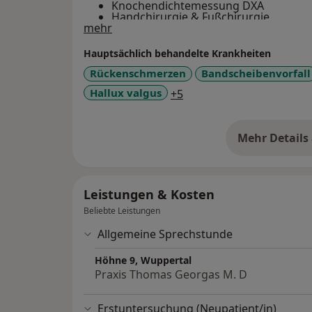
Knochendichtemessung DXA
Handchirurgie & Fußchirurgie
Über mich
mehr
Stoßwellentherapie
Hauptsächlich behandelte Krankheiten
Rückenschmerzen
Bandscheibenvorfall
a11y_sr_more_diseases
Hallux valgus
+5
Mehr Details
üb
Leistungen & Kosten
Beliebte Leistungen
Allgemeine Sprechstunde
Höhne 9, Wuppertal
Praxis Thomas Georgas M. D
Erstuntersuchung (Neupatient/in)