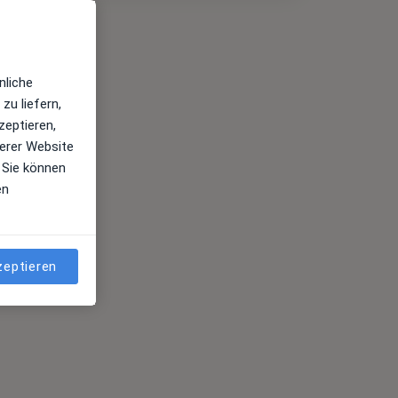
nliche
zu liefern,
zeptieren,
erer Website
 Sie können
en
zeptieren