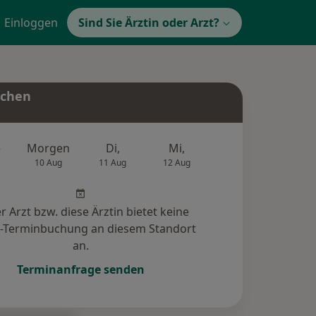
Einloggen
Sind Sie Ärztin oder Arzt?
uchen
e
Morgen
Di,
Mi,
Do,
Fr,
10 Aug
11 Aug
12 Aug
13 Aug
14 Au
r Arzt bzw. diese Ärztin bietet keine
e-Terminbuchung an diesem Standort
an.
Terminanfrage senden