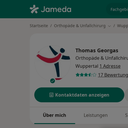
Fachgebi
Startseite
Orthopäde & Unfallchirurg
Wupp
Stadt änd
Thomas Georgas
Orthopäde & Unfallchir
Wuppertal
1 Adresse
17 Bewertun
Kontaktdaten anzeigen
Über mich
Leistungen
S