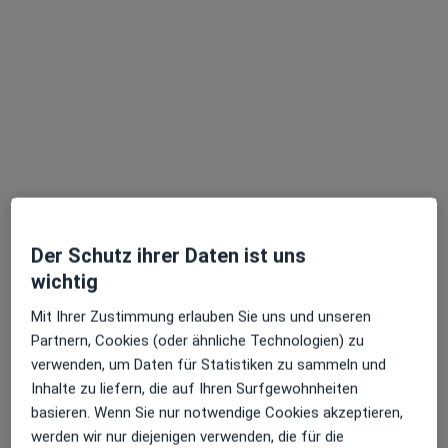
·
Mehr
Tierarzt
18 Bewertungen
Hauptstr. 16, Diedorf
•
Zu Google Maps
Praxis Björn Krawehl Tierarzt
Dieser Arzt bzw. diese Ärztin bietet keine Online-Terminbuchung an diesem Standort an.
Terminanfrage senden
Der Schutz ihrer Daten ist uns
wichtig
Mit Ihrer Zustimmung erlauben Sie uns und unseren
Partnern, Cookies (oder ähnliche Technologien) zu
verwenden, um Daten für Statistiken zu sammeln und
Inhalte zu liefern, die auf Ihren Surfgewohnheiten
basieren. Wenn Sie nur notwendige Cookies akzeptieren,
Dr. Beate Kaisinger
werden wir nur diejenigen verwenden, die für die