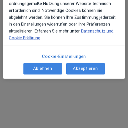
Tierärztin
ordnungsgemäße Nutzung unserer Website technisch
10 Bewertungen
erforderlich sind. Notwendige Cookies können nie
abgelehnt werden. Sie können Ihre Zustimmung jederzeit
in den Einstellungen widerrufen oder Ihre Präferenzen
Zu Google
Anton-Günther-Straße 2, Augsburg
•
aktualisieren. Erfahren Sie mehr unter
Datenschutz und
Maps
Cookie Erklärung
Praxis Dr. Beate Kaisinger Tierärztin
Privatpraxis
Dieser Arzt bzw. diese Ärztin bietet keine Online-Terminbuchung an diesem Standort an.
Cookie-Einstellungen
Ablehnen
Akzeptieren
Terminanfrage senden