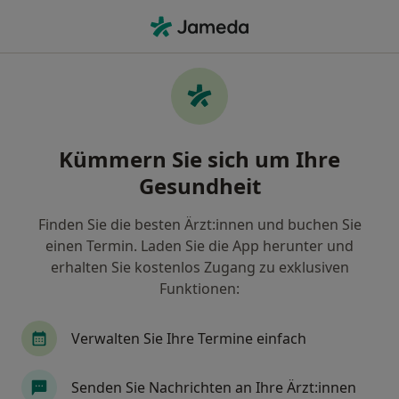
Ha
Tierarzt • Gersthofen, Bayern
Filter & Sortierung
Zu Google Maps
Tierarzt in Gersthofen: Termin buchen
Kümmern Sie sich um Ihre
mit jameda
Gesundheit
Finden Sie Tierärzte in Gersthofen und buchen Sie
online ohne zusätzliche Kosten.
Finden Sie die besten Ärzt:innen und buchen Sie
Wie wir die Suchergebnisse sortieren
einen Termin. Laden Sie die App herunter und
erhalten Sie kostenlos Zugang zu exklusiven
Funktionen:
Verwalten Sie Ihre Termine einfach
Senden Sie Nachrichten an Ihre Ärzt:innen