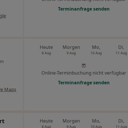
Terminanfrage senden
gle
Heute
Morgen
Mo,
Di,
8 Aug
9 Aug
10 Aug
11 Aug
en
Online-Terminbuchung nicht verfügbar
Terminanfrage senden
le Maps
rt
Heute
Morgen
Mo,
Di,
8 Aug
9 Aug
10 Aug
11 Aug