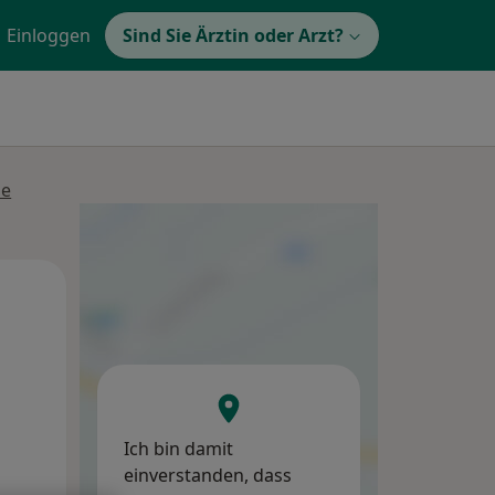
Einloggen
Sind Sie Ärztin oder Arzt?
se
Mi,
Do,
Fr,
12 Aug
13 Aug
14 Aug
Ich bin damit
einverstanden, dass