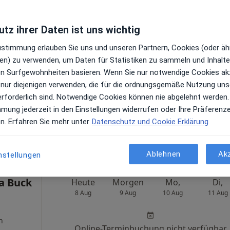
Kleintierpraxis Obergünzburg Dr. Stefan Dahnke Tierarzt
tz ihrer Daten ist uns wichtig
rt
Zustimmung erlauben Sie uns und unseren Partnern, Cookies (oder äh
Heute
Morgen
Mo,
Di,
en) zu verwenden, um Daten für Statistiken zu sammeln und Inhalte 
8 Aug
9 Aug
10 Aug
11 Aug
ren Surfgewohnheiten basieren. Wenn Sie nur notwendige Cookies ak
en
 nur diejenigen verwenden, die für die ordnungsgemäße Nutzung uns
Online-Terminbuchung nicht verfügbar
erforderlich sind. Notwendige Cookies können nie abgelehnt werden.
mmung jederzeit in den Einstellungen widerrufen oder Ihre Präferenz
Terminanfrage senden
en. Erfahren Sie mehr unter
Datenschutz und Cookie Erklärung
ogle
rt
Ablehnen
Ak
nstellungen
ja Buck
Heute
Morgen
Mo,
Di,
8 Aug
9 Aug
10 Aug
11 Aug
n
Online-Terminbuchung nicht verfügbar