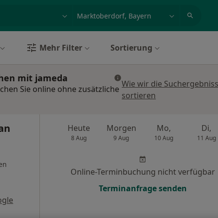
et, Erkrankung, Name
z.B. Berlin
Mehr Filter
Sortierung
chen mit jameda
Wie wir die Suchergebnis
chen Sie online ohne zusätzliche
sortieren
fan
Heute
Morgen
Mo,
Di,
8 Aug
9 Aug
10 Aug
11 Aug
en
Online-Terminbuchung nicht verfügbar
Terminanfrage senden
ogle