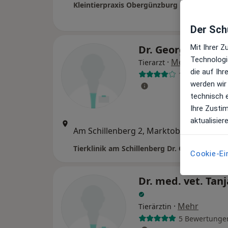
Der Schu
Dr. Georg Weinha
Mit Ihrer 
Technologi
·
Mehr
Tierarzt
die auf Ih
14 Bewertung
werden wir
technisch 
Ihre Zusti
aktualisier
Zu Go
Am Schillenberg 2, Marktoberdorf
•
Maps
Tierklinik am Schillenberg Dr. Georg Weinha
Cookie-Ei
Dr. med. vet. Tan
·
Mehr
Tierärztin
5 Bewertunge