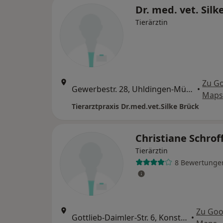
Dr. med. vet. Silk
Tierärztin
Zu G
Gewerbestr. 28, Uhldingen-Mühlhofen
•
Map
Tierarztpraxis Dr.med.vet.Silke Brück
Christiane Schrof
Tierärztin
8 Bewertunge
Zu Goo
Gottlieb-Daimler-Str. 6, Konstanz
•