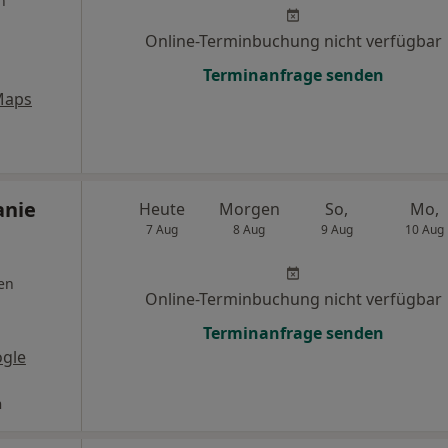
n
Online-Terminbuchung nicht verfügbar
Terminanfrage senden
Maps
anie
Heute
Morgen
So,
Mo,
7 Aug
8 Aug
9 Aug
10 Aug
en
Online-Terminbuchung nicht verfügbar
Terminanfrage senden
gle
n