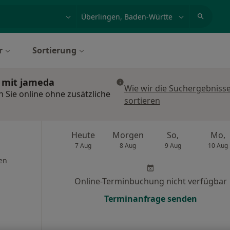
et, Erkrankung, Name
z.B. Berlin
r
Sortierung
n mit jameda
Wie wir die Suchergebniss
n Sie online ohne zusätzliche
sortieren
Heute
Morgen
So,
Mo,
7 Aug
8 Aug
9 Aug
10 Aug
en
Online-Terminbuchung nicht verfügbar
Terminanfrage senden