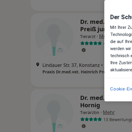
Der Schu
Dr. med. vet. Hei
Mit Ihrer 
Preiß jun.
Technologi
·
Mehr
Tierarzt
die auf Ih
47 Bewertung
werden wir
technisch 
Ihre Zusti
Lindauer Str. 37, Konstanz
•
Zu Google 
aktualisier
Praxis Dr.med.vet. Heinrich Preiß jun. Tierar
Cookie-Ei
Dr. med. vet. Bar
Hornig
·
Mehr
Tierärztin
13 Bewertung