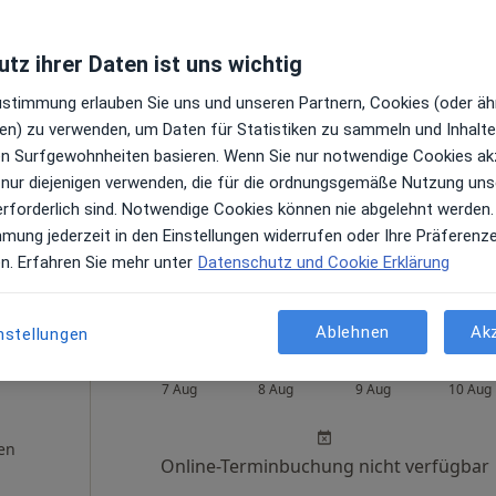
tz ihrer Daten ist uns wichtig
nrich
Heute
Morgen
So,
Mo,
Zustimmung erlauben Sie uns und unseren Partnern, Cookies (oder äh
7 Aug
8 Aug
9 Aug
10 Aug
en) zu verwenden, um Daten für Statistiken zu sammeln und Inhalte 
ren Surfgewohnheiten basieren. Wenn Sie nur notwendige Cookies ak
en
Online-Terminbuchung nicht verfügbar
 nur diejenigen verwenden, die für die ordnungsgemäße Nutzung uns
erforderlich sind. Notwendige Cookies können nie abgelehnt werden.
Terminanfrage senden
mmung jederzeit in den Einstellungen widerrufen oder Ihre Präferenz
Maps
en. Erfahren Sie mehr unter
Datenschutz und Cookie Erklärung
zt
Ablehnen
Ak
nstellungen
bara
Heute
Morgen
So,
Mo,
7 Aug
8 Aug
9 Aug
10 Aug
en
Online-Terminbuchung nicht verfügbar