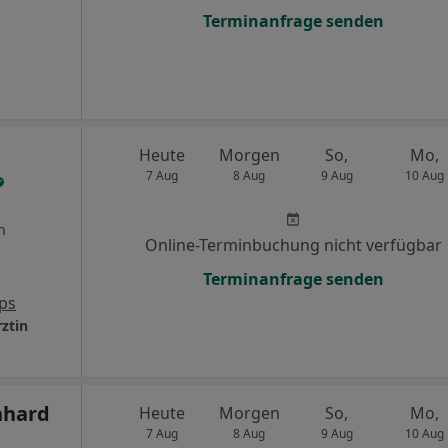
Terminanfrage senden
Heute
Morgen
So,
Mo,
7 Aug
8 Aug
9 Aug
10 Aug
n
Online-Terminbuchung nicht verfügbar
Terminanfrage senden
ps
rztin
nhard
Heute
Morgen
So,
Mo,
7 Aug
8 Aug
9 Aug
10 Aug