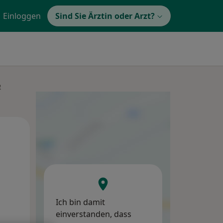
Einloggen
Sind Sie Ärztin oder Arzt?
e
Di,
Mi,
Do,
11 Aug
12 Aug
13 Aug
Ich bin damit
einverstanden, dass