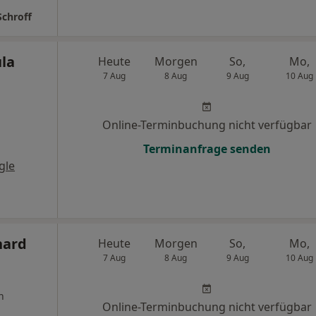
Schroff
ula
Heute
Morgen
So,
Mo,
7 Aug
8 Aug
9 Aug
10 Aug
Online-Terminbuchung nicht verfügbar
Terminanfrage senden
gle
hard
Heute
Morgen
So,
Mo,
7 Aug
8 Aug
9 Aug
10 Aug
n
Online-Terminbuchung nicht verfügbar