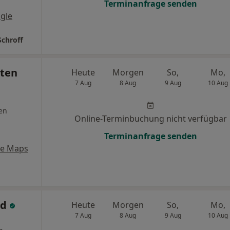
Terminanfrage senden
gle
Schroff
sten
Heute
Morgen
So,
Mo,
7 Aug
8 Aug
9 Aug
10 Aug
en
Online-Terminbuchung nicht verfügbar
Terminanfrage senden
le Maps
ed
Heute
Morgen
So,
Mo,
7 Aug
8 Aug
9 Aug
10 Aug