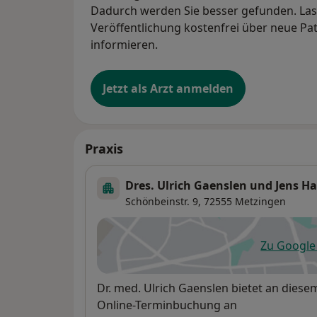
Dadurch werden Sie besser gefunden. Lass
Veröffentlichung kostenfrei über neue Pa
informieren.
Jetzt als Arzt anmelden
Praxis
Dres. Ulrich Gaenslen und Jens H
Schönbeinstr. 9,
72555
Metzingen
Zu Googl
öf
Verfügbarkeit
Dr. med. Ulrich Gaenslen bietet an dies
Online-Terminbuchung an