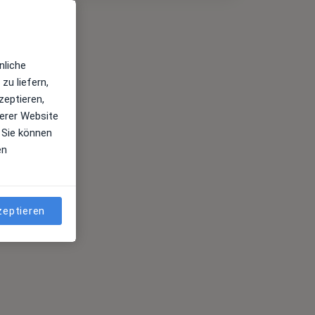
nliche
zu liefern,
zeptieren,
erer Website
 Sie können
en
zeptieren