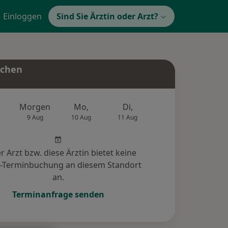
Einloggen
Sind Sie Ärztin oder Arzt?
uchen
e
Morgen
Mo,
Di,
Mi,
Do,
9 Aug
10 Aug
11 Aug
12 Aug
13 Au
r Arzt bzw. diese Ärztin bietet keine
e-Terminbuchung an diesem Standort
an.
Terminanfrage senden