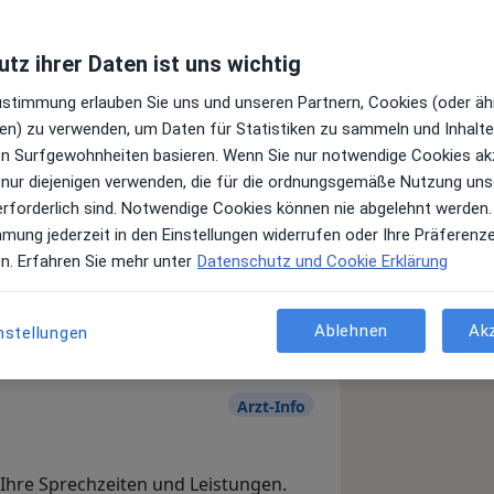
tz ihrer Daten ist uns wichtig
Zustimmung erlauben Sie uns und unseren Partnern, Cookies (oder äh
en) zu verwenden, um Daten für Statistiken zu sammeln und Inhalte 
ren Surfgewohnheiten basieren. Wenn Sie nur notwendige Cookies ak
 nur diejenigen verwenden, die für die ordnungsgemäße Nutzung uns
erforderlich sind. Notwendige Cookies können nie abgelehnt werden.
Leistungen und Kosten
mmung jederzeit in den Einstellungen widerrufen oder Ihre Präferenz
e Informationen über Leistungen
en. Erfahren Sie mehr unter
Datenschutz und Cookie Erklärung
ügt.
Ablehnen
Ak
nstellungen
Arzt-Info
, Ihre Sprechzeiten und Leistungen.