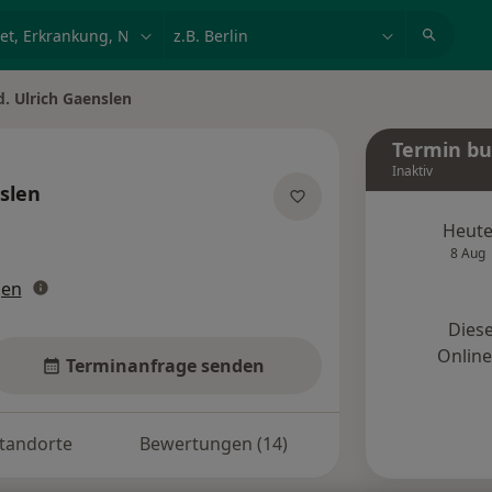
et, Erkrankung, Name
z.B. Berlin
d. Ulrich Gaenslen
n
Termin b
Inaktiv
slen
zialisierungen
Heut
8 Aug
gen
Diese
Onlin
Terminanfrage senden
tandorte
Bewertungen (14)