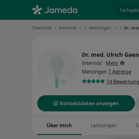
Fachgebi
Startseite
Internist
Metzingen
Dr. me
Stadt ändern
Stadt änder
Dr. med.
Ulrich Gaen
über Spe
Internist
·
Mehr
Metzingen
1 Adresse
14 Bewertun
Kontaktdaten anzeigen
Über mich
Leistungen
S