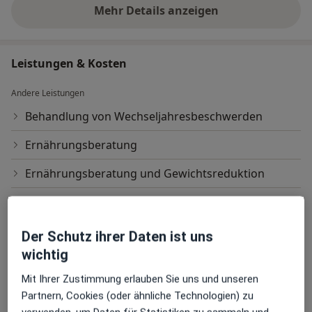
Mehr Details anzeigen
über Erfahrungen
Leistungen & Kosten
Andere Leistungen
Behandlung von Wechseljahresbeschwerden
Ernährungsberatung
Ernährungsberatung und Gewichtsreduktion
Integrative Therapie
Kinderwunsch
Der Schutz ihrer Daten ist uns
wichtig
Longevity (Beratung)
Mit Ihrer Zustimmung erlauben Sie uns und unseren
Naturheilkunde
Partnern, Cookies (oder ähnliche Technologien) zu