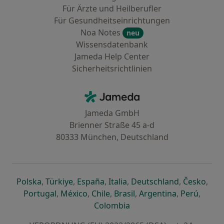
Für Ärzte und Heilberufler
Für Gesundheitseinrichtungen
Noa Notes
neu
Wissensdatenbank
Jameda Help Center
Sicherheitsrichtlinien
Kontakt
Jameda - Startseite
Jameda GmbH
Brienner Straße 45 a-d
80333 München, Deutschland
öffnet in einer neuen Registerkarte
öffnet in einer neuen Registerkarte
öffnet in einer neuen Registerk
öffnet in einer neuen Reg
öffnet in ei
öffn
Polska
,
Türkiye
,
España
,
Italia
,
Deutschland
,
Česko
,
öffnet in einer neuen Registerkarte
öffnet in einer neuen Registerkarte
öffnet in einer neuen Register
öffnet in einer neuen R
öffnet in ei
öffnet
Portugal
,
México
,
Chile
,
Brasil
,
Argentina
,
Perú
,
öffnet in einer neuen Re
Colombia