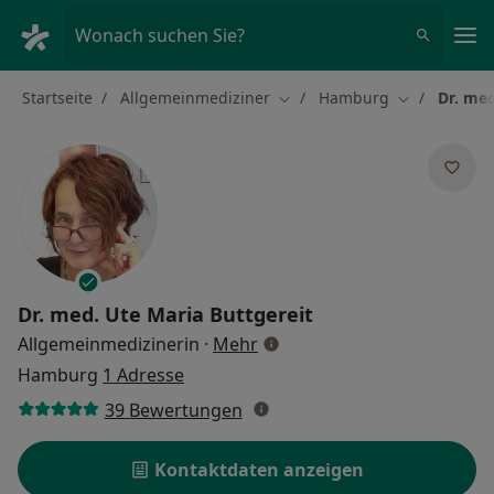
Ha
Wonach suchen Sie?
Startseite
Allgemeinmediziner
Hamburg
Dr. med
Stadt ändern
Stadt ändern
Dr. med.
Ute Maria Buttgereit
über Spezialisierungen
Allgemeinmedizinerin
·
Mehr
Hamburg
1 Adresse
39 Bewertungen
Kontaktdaten anzeigen