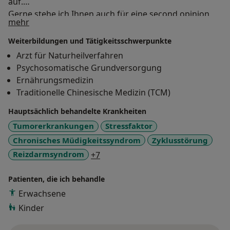
auf.
Gerne stehe ich Ihnen auch für eine second opinion
Über mich
mehr
zur Verfügung.
Weiterbildungen und Tätigkeitsschwerpunkte
Arzt für Naturheilverfahren
Psychosomatische Grundversorgung
Ernährungsmedizin
Traditionelle Chinesische Medizin (TCM)
Hauptsächlich behandelte Krankheiten
Tumorerkrankungen
Stressfaktor
Chronisches Müdigkeitssyndrom
Zyklusstörung
a11y_sr_more_diseases
Reizdarmsyndrom
+7
Patienten, die ich behandle
Erwachsene
Kinder