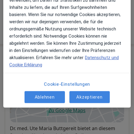
verwenden, um Daten für Statistiken zu sammeln und
Stressbewältigung
Inhalte zu liefern, die auf Ihren Surfgewohnheiten
Zweitmeinung
basieren. Wenn Sie nur notwendige Cookies akzeptieren,
werden wir nur diejenigen verwenden, die für die
ordnungsgemäße Nutzung unserer Website technisch
Wie funktioniert die Preisbildung?
erforderlich sind. Notwendige Cookies können nie
abgelehnt werden. Sie können Ihre Zustimmung jederzeit
in den Einstellungen widerrufen oder Ihre Präferenzen
Praxis
aktualisieren. Erfahren Sie mehr unter
Datenschutz und
Cookie Erklärung
Praxis Dr.med. Ute Maria Buttgereit
Fachärztin f. Allgemeinmedizin
Osterstr. 46/48,
Eimsbüttel
, 20259
Hamburg
Cookie-Einstellungen
Privatpraxis
Ablehnen
Akzeptieren
Zu Google Maps
öffnet in einer neuen Registe
Verfügbarkeit
Dr. med. Ute Maria Buttgereit bietet an diesem