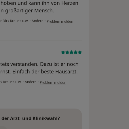
gehoben und kann ihn von Herzen
ein großartiger Mensch.
r Dirk Kraues u.w.
•
Andere
•
Problem melden
stets verstanden. Dazu ist er noch
nst. Einfach der beste Hausarzt.
rk Kraues u.w.
•
Andere
•
Problem melden
der Arzt- und Klinikwahl?