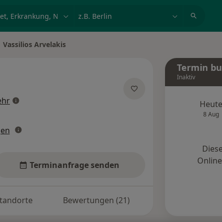
et, Erkrankung, Name
z.B. Berlin
Vassilios Arvelakis
dt ändern
Termin b
Inaktiv
über Spezialisierungen
hr
Heut
8 Aug
gen
Diese
Onlin
Terminanfrage senden
tandorte
Bewertungen (21)