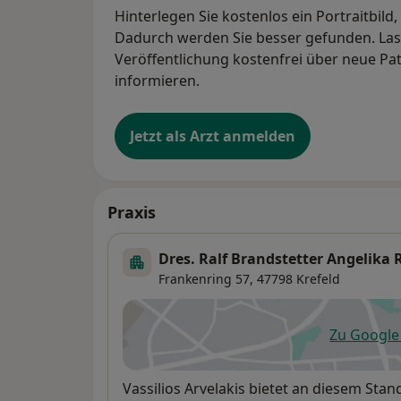
Hinterlegen Sie kostenlos ein Portraitbild
Dadurch werden Sie besser gefunden. Lass
Veröffentlichung kostenfrei über neue Pa
informieren.
Jetzt als Arzt anmelden
Praxis
Dres. Ralf Brandstetter Angelika
Frankenring 57,
47798
Krefeld
Zu Googl
öf
Verfügbarkeit
Vassilios Arvelakis bietet an diesem Sta