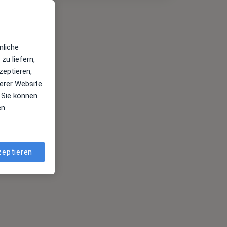
nliche
zu liefern,
zeptieren,
erer Website
 Sie können
en
zeptieren