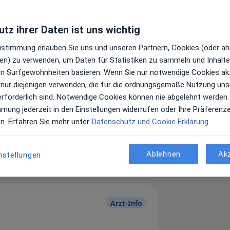
tz ihrer Daten ist uns wichtig
Zustimmung erlauben Sie uns und unseren Partnern, Cookies (oder äh
en) zu verwenden, um Daten für Statistiken zu sammeln und Inhalte 
ren Surfgewohnheiten basieren. Wenn Sie nur notwendige Cookies ak
 nur diejenigen verwenden, die für die ordnungsgemäße Nutzung uns
erforderlich sind. Notwendige Cookies können nie abgelehnt werden.
mmung jederzeit in den Einstellungen widerrufen oder Ihre Präferenz
Leistungen und Kosten
en. Erfahren Sie mehr unter
Datenschutz und Cookie Erklärung
e Informationen über Leistungen
ügt.
Ablehnen
Ak
nstellungen
Arzt-Info