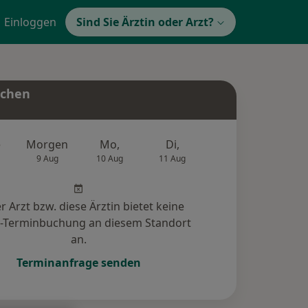
Einloggen
Sind Sie Ärztin oder Arzt?
uchen
e
Morgen
Mo,
Di,
Mi,
Do,
9 Aug
10 Aug
11 Aug
12 Aug
13 Au
r Arzt bzw. diese Ärztin bietet keine
e-Terminbuchung an diesem Standort
an.
Terminanfrage senden