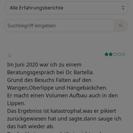
Laserbehandlung
Bewertungen durchsuchen
Eigenfetttransplantation
PRF / PRP Behandlung
CO2-Laser
Im Juni 2020 war ich zu einem
Facelift
Beratungsgespräch bei Dr. Bartella.
Grund des Besuchs Falten auf den
Wangen,Oberlippe und Hängebäckchen.
Er macht einen Volumen Aufbau auch in den
Lippen.
Das Ergebniss ist katastrophal,was er pikiert
zurückgewiesen hat und sagte,dann sauge ich
das halt wieder ab.