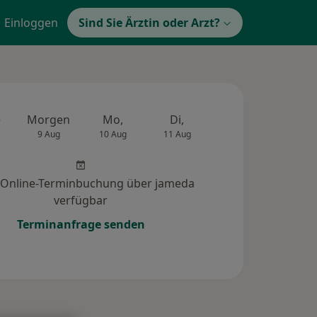
Einloggen
Sind Sie Ärztin oder Arzt?
e
Morgen
Mo,
Di,
Mi,
Do,
9 Aug
10 Aug
11 Aug
12 Aug
13 Au
 Online-Terminbuchung über jameda
verfügbar
Terminanfrage senden