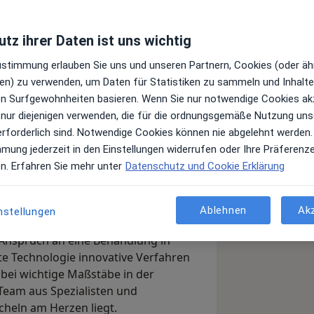
tz ihrer Daten ist uns wichtig
Top 5
Top 10
Top 20
Zustimmung erlauben Sie uns und unseren Partnern, Cookies (oder äh
Juni 2022
Juni 2022
Juni 2022
en) zu verwenden, um Daten für Statistiken zu sammeln und Inhalte 
ren Surfgewohnheiten basieren. Wenn Sie nur notwendige Cookies ak
 nur diejenigen verwenden, die für die ordnungsgemäße Nutzung uns
erforderlich sind. Notwendige Cookies können nie abgelehnt werden.
hnmedizin & Implantologie Ihrem
mmung jederzeit in den Einstellungen widerrufen oder Ihre Präferenz
Z)
en. Erfahren Sie mehr unter
Datenschutz und Cookie Erklärung
es Lächeln!
Ablehnen
Ak
nstellungen
Anspruch an eine Behandlung in
e Technologie innovative Verfahren
bei wichtige Maßstäbe in der
Team aus Spezialisten und
cheln am Herzen liegt.