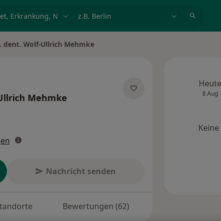
et, Erkrankung, Name
z.B. Berlin
. dent. Wolf-Ullrich Mehmke
Heut
8 Aug
Ullrich Mehmke
zialisierungen
Keine
gen
Nachricht senden
tandorte
Bewertungen (62)