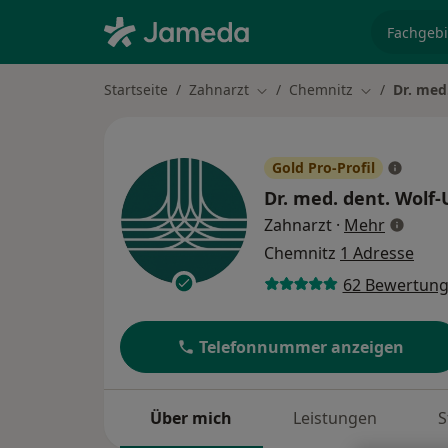
Fachgebi
Startseite
Zahnarzt
Chemnitz
Dr. med
Stadt ändern
Stadt ändern
Gold Pro-Profil
Dr. med. dent.
Wolf-
über Spe
Zahnarzt
·
Mehr
Chemnitz
1 Adresse
62 Bewertun
Telefonnummer anzeigen
Über mich
Leistungen
S