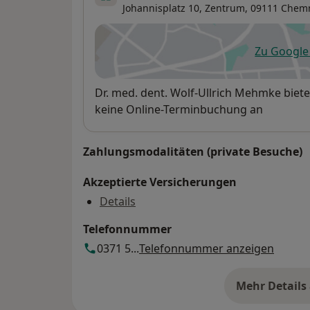
Johannisplatz 10,
Zentrum
, 09111
Chemn
Zu Googl
öf
Verfügbarkeit
Dr. med. dent. Wolf-Ullrich Mehmke biet
keine Online-Terminbuchung an
Zahlungsmodalitäten (private Besuche)
Akzeptierte Versicherungen
Details
Telefonnummer
0371 5...
Telefonnummer anzeigen
Mehr Details
üb