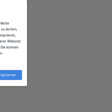
nliche
zu liefern,
zeptieren,
erer Website
 Sie können
en
zeptieren