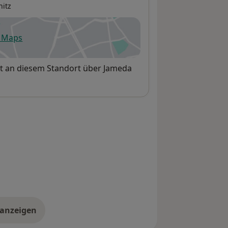
itz
e Maps
fnet in einer neuen Registerkarte
et an diesem Standort über Jameda
 anzeigen
er die Adresse