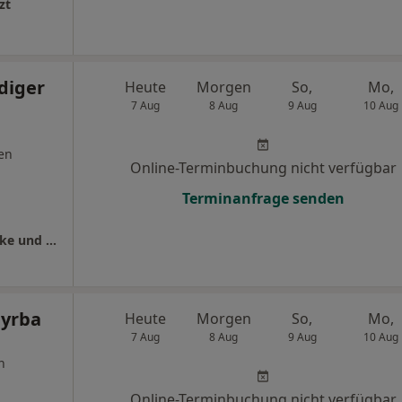
zt
diger
Heute
Morgen
So,
Mo,
7 Aug
8 Aug
9 Aug
10 Aug
en
Online-Terminbuchung nicht verfügbar
Terminanfrage senden
Zahnärzte am alten Amt Dr. Philip Schmischke und Dr. Felix Käpernick
hyrba
Heute
Morgen
So,
Mo,
7 Aug
8 Aug
9 Aug
10 Aug
n
Online-Terminbuchung nicht verfügbar