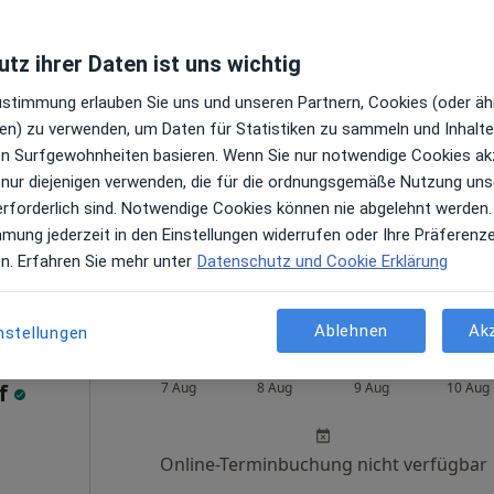
tz ihrer Daten ist uns wichtig
Heute
Morgen
So,
Mo,
Zustimmung erlauben Sie uns und unseren Partnern, Cookies (oder äh
7 Aug
8 Aug
9 Aug
10 Aug
en) zu verwenden, um Daten für Statistiken zu sammeln und Inhalte 
ren Surfgewohnheiten basieren. Wenn Sie nur notwendige Cookies ak
Online-Terminbuchung nicht verfügbar
 nur diejenigen verwenden, die für die ordnungsgemäße Nutzung uns
erforderlich sind. Notwendige Cookies können nie abgelehnt werden.
Terminanfrage senden
mmung jederzeit in den Einstellungen widerrufen oder Ihre Präferenz
en. Erfahren Sie mehr unter
Datenschutz und Cookie Erklärung
Ablehnen
Ak
nstellungen
Heute
Morgen
So,
Mo,
lf
7 Aug
8 Aug
9 Aug
10 Aug
Online-Terminbuchung nicht verfügbar