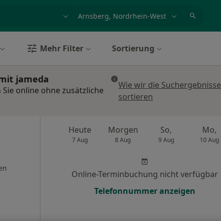
et, Erkrankung, Name
z.B. Berlin
Mehr Filter
Sortierung
 mit jameda
Wie wir die Suchergebniss
Sie online ohne zusätzliche
sortieren
Heute
Morgen
So,
Mo,
7 Aug
8 Aug
9 Aug
10 Aug
en
Online-Terminbuchung nicht verfügbar
Telefonnummer anzeigen