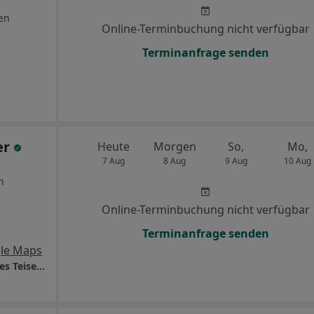
en
Online-Terminbuchung nicht verfügbar
Terminanfrage senden
er
Heute
Morgen
So,
Mo,
7 Aug
8 Aug
9 Aug
10 Aug
n
Online-Terminbuchung nicht verfügbar
Terminanfrage senden
le Maps
Dentia Praxis f. Zahnheilkunde Dres. Johannes Teiser Andrea Piorreck-Teiser Alexandra Strobel-Guht u.w.