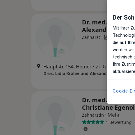
Der Schu
Dr. med. dent.
Mit Ihrer 
Alexander Kralev
Technologi
·
Mehr
Zahnarzt
die auf Ih
werden wir
technisch 
Ihre Zusti
Hauptstr. 154, Hemer
•
Zu Google Maps
aktualisier
Dres. Lidia Kralev und Alexander Kralev
Cookie-Ei
Dr. med. dent.
Christiane Egeno
·
Mehr
Zahnärztin
1 Bewertung