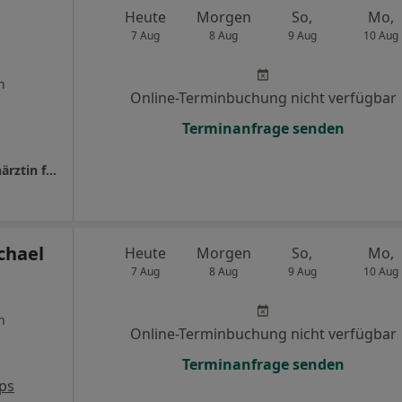
Heute
Morgen
So,
Mo,
7 Aug
8 Aug
9 Aug
10 Aug
n
Online-Terminbuchung nicht verfügbar
Terminanfrage senden
Praxis Dr.med.dent. Simona Bergmann Zahnärztin f. Kieferorthopädie
chael
Heute
Morgen
So,
Mo,
7 Aug
8 Aug
9 Aug
10 Aug
n
Online-Terminbuchung nicht verfügbar
Terminanfrage senden
ps