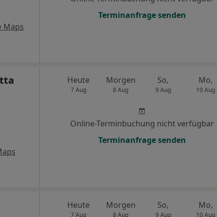
Terminanfrage senden
e Maps
tta
Heute
Morgen
So,
Mo,
7 Aug
8 Aug
9 Aug
10 Aug
Online-Terminbuchung nicht verfügbar
Terminanfrage senden
Maps
Heute
Morgen
So,
Mo,
7 Aug
8 Aug
9 Aug
10 Aug