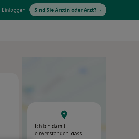
Einloggen
Sind Sie Ärztin oder Arzt?
e
Di,
Mi,
Do,
11 Aug
12 Aug
13 Aug
Ich bin damit
einverstanden, dass