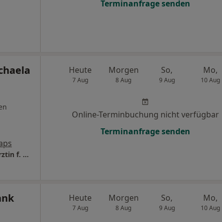
Terminanfrage senden
chaela
Heute
Morgen
So,
Mo,
7 Aug
8 Aug
9 Aug
10 Aug
en
Online-Terminbuchung nicht verfügbar
Terminanfrage senden
aps
Praxis Dr.med.dent. Michaela Khoury Zahnärztin f. Kieferorthopädie
ank
Heute
Morgen
So,
Mo,
7 Aug
8 Aug
9 Aug
10 Aug