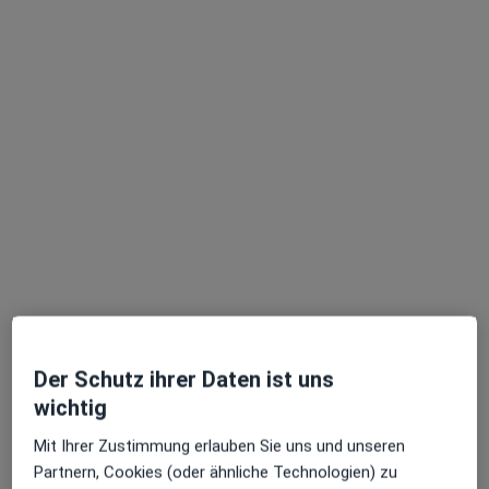
Dr. med. dent. Nils Elger Siems
·
Mehr
Zahnarzt
113 Bewertungen
Kirchstr. 7, Königstein im Taunus
•
Zu Google Maps
Dr. Siems & Kollegen
Dieser Arzt bzw. diese Ärztin bietet keine Online-Terminbuchung an diesem Standort an.
Der Schutz ihrer Daten ist uns
wichtig
Terminanfrage senden
Mit Ihrer Zustimmung erlauben Sie uns und unseren
Partnern, Cookies (oder ähnliche Technologien) zu