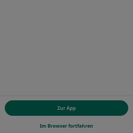
Adresse 1
Adresse 2
Kirchstr. 1, Bad Kreuznach
•
Zu Google Maps
Praxis Dr.med.dent. Michael Speier Zahnarzt
Dieser Arzt bzw. diese Ärztin bietet keine Online-Terminbuchung an diesem Standort an.
Terminanfrage senden
Zur App
Im Browser fortfahren