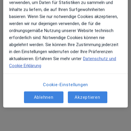
verwenden, um Daten für Statistiken zu sammeln und
Inhalte zu liefern, die auf Ihren Surfgewohnheiten
basieren. Wenn Sie nur notwendige Cookies akzeptieren,
werden wir nur diejenigen verwenden, die für die
ordnungsgemäße Nutzung unserer Website technisch
erforderlich sind. Notwendige Cookies können nie
Matthias Stille
abgelehnt werden. Sie können Ihre Zustimmung jederzeit
in den Einstellungen widerrufen oder Ihre Präferenzen
·
Mehr
Zahnarzt
aktualisieren. Erfahren Sie mehr unter
Datenschutz und
73 Bewertungen
Cookie Erklärung
Gutenbergplatz 3, Wiesbaden
•
Zu Google Maps
Zahnmedizin im Dichterviertel Matthias Stille Zahnarzt
Cookie-Einstellungen
Dieser Arzt bzw. diese Ärztin bietet keine Online-Terminbuchung an diesem Standort an.
Ablehnen
Akzeptieren
Terminanfrage senden