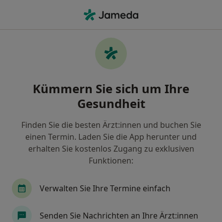
Ha
Zahnarzt • Bad Kreuznach, Rheinland-Pfalz
Filter & Sortierung
Zu Google Maps
Zahnarzt in Bad Kreuznach: Termin
Kümmern Sie sich um Ihre
buchen mit jameda
Gesundheit
Finden Sie Zahnärzte in Bad Kreuznach und buchen
Sie online ohne zusätzliche Kosten.
Finden Sie die besten Ärzt:innen und buchen Sie
Wie wir die Suchergebnisse sortieren
einen Termin. Laden Sie die App herunter und
erhalten Sie kostenlos Zugang zu exklusiven
Funktionen:
Verwalten Sie Ihre Termine einfach
Senden Sie Nachrichten an Ihre Ärzt:innen