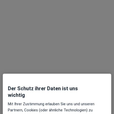
Roman Esau
·
Mehr
Zahnarzt
98 Bewertungen
Grevener Str. 91, Münster
•
Zu Google Maps
Dental21 Münster Germania Campus
Der Schutz ihrer Daten ist uns
Dieser Arzt bzw. diese Ärztin bietet keine Online-Terminbuchung an diesem Standort an.
wichtig
Terminanfrage senden
Mit Ihrer Zustimmung erlauben Sie uns und unseren
Partnern, Cookies (oder ähnliche Technologien) zu