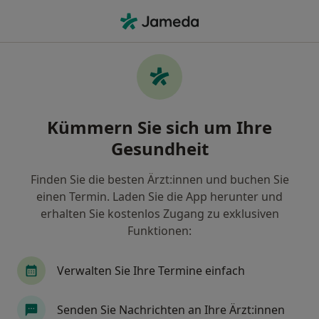
Ha
Zahnarzt • Bad Laer, Niedersachsen
Filter & Sortierung
Zu Google Maps
Zahnarzt in Bad Laer: Termin buchen mit
Kümmern Sie sich um Ihre
jameda
Gesundheit
Finden Sie Zahnärzte in Bad Laer und buchen Sie
online ohne zusätzliche Kosten.
Finden Sie die besten Ärzt:innen und buchen Sie
Wie wir die Suchergebnisse sortieren
einen Termin. Laden Sie die App herunter und
erhalten Sie kostenlos Zugang zu exklusiven
Funktionen:
Verwalten Sie Ihre Termine einfach
Senden Sie Nachrichten an Ihre Ärzt:innen