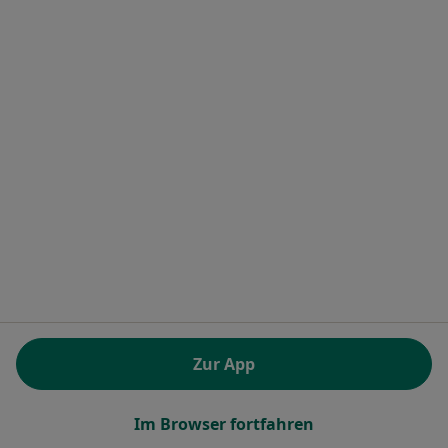
Dieser Arzt bzw. diese Ärztin bietet keine Online-Terminbuchung an diesem Standort an.
Terminanfrage senden
Dr. med. dent. Frank Mintert
·
Mehr
Zahnarzt
17 Bewertungen
Zur App
Zu Google
Josefstr. 5-7, Hagen am Teutoburger Wald
•
Maps
Im Browser fortfahren
Dres.Frank Mintert und Kristina Mintert