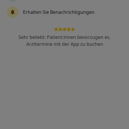
Dr. med. dent. Christian Schiffler MOM,
Erhalten Sie Benachrichtigungen
M.Sc.
·
Mehr
Zahnarzt
35 Bewertungen
Sehr beliebt: Patient:innen bevorzugen es,
Arzttermine mit der App zu buchen
Klingenhagen 16, Sassenberg
•
Zu Google Maps
Praxis Dr. Christian Schiffler Zahnarzt
Dieser Arzt bzw. diese Ärztin bietet keine Online-Terminbuchung an diesem Standort an.
Terminanfrage senden