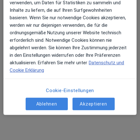
verwenden, um Daten für Statistiken zu sammeln und
Inhalte zu liefern, die auf Ihren Surfgewohnheiten
basieren. Wenn Sie nur notwendige Cookies akzeptieren,
werden wir nur diejenigen verwenden, die für die
ordnungsgemäße Nutzung unserer Website technisch
erforderlich sind. Notwendige Cookies können nie
abgelehnt werden. Sie können Ihre Zustimmung jederzeit
in den Einstellungen widerrufen oder Ihre Präferenzen
Dr. med. dent. Christoph Heilmann
aktualisieren. Erfahren Sie mehr unter
Datenschutz und
·
Mehr
Zahnarzt
Cookie Erklärung
187 Bewertungen
Cookie-Einstellungen
Hasetorwall 11, Osnabrück
•
Zu Google Maps
Praxis Hase - Zahn Osnabrück
Ablehnen
Akzeptieren
Dieser Arzt bzw. diese Ärztin bietet keine Online-Terminbuchung an diesem Standort an.
Terminanfrage senden