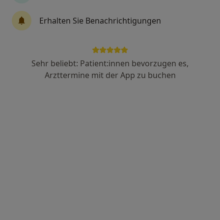
·
Mehr
Zahnarzt
42 Bewertungen
Erhalten Sie Benachrichtigungen
Schönwalder Allee 26/48b, Berlin
•
Zu Google Maps
Joannesstiftszahnarzt
Sehr beliebt: Patient:innen bevorzugen es,
Dieser Arzt bzw. diese Ärztin bietet keine Online-Terminbuchung an diesem Standort an.
Arzttermine mit der App zu buchen
Terminanfrage senden
Anzeige
Sebastian Simic-Polic