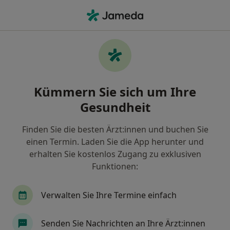
Ha
Zahnarzt • Bezirk Lichtenberg, Berlin, Berlin
Filter & Sortierung
Zu Google Maps
Zahnärzte in Berlin, Bezirk Lichtenberg
Kümmern Sie sich um Ihre
Wie wir die Suchergebnisse sortieren
Gesundheit
Finden Sie die besten Ärzt:innen und buchen Sie
einen Termin. Laden Sie die App herunter und
erhalten Sie kostenlos Zugang zu exklusiven
Funktionen:
Verwalten Sie Ihre Termine einfach
Anzeige
Josef Luszpinski
Senden Sie Nachrichten an Ihre Ärzt:innen