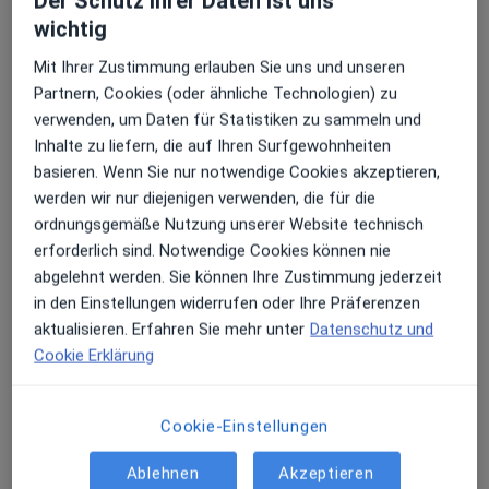
Der Schutz ihrer Daten ist uns
·
Mehr
Zahnarzt, Oralchirurg
wichtig
18 Bewertungen
Mit Ihrer Zustimmung erlauben Sie uns und unseren
Partnern, Cookies (oder ähnliche Technologien) zu
Storkower Str. 207 b, Berlin
•
Zu Google Maps
verwenden, um Daten für Statistiken zu sammeln und
MeinDentist Berlin MVZ Lichtenberg
Inhalte zu liefern, die auf Ihren Surfgewohnheiten
Dieser Arzt bzw. diese Ärztin bietet keine Online-Terminbuchung an diesem Standort an.
basieren. Wenn Sie nur notwendige Cookies akzeptieren,
werden wir nur diejenigen verwenden, die für die
Terminanfrage senden
ordnungsgemäße Nutzung unserer Website technisch
erforderlich sind. Notwendige Cookies können nie
abgelehnt werden. Sie können Ihre Zustimmung jederzeit
in den Einstellungen widerrufen oder Ihre Präferenzen
aktualisieren. Erfahren Sie mehr unter
Datenschutz und
Cookie Erklärung
Cookie-Einstellungen
Maria Levin
Ablehnen
Akzeptieren