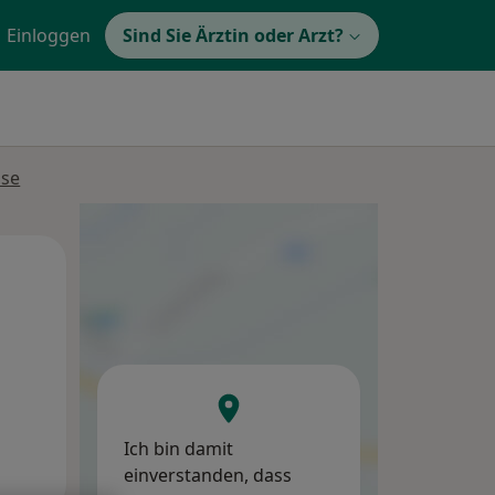
Einloggen
Sind Sie Ärztin oder Arzt?
sse
Do,
Fr,
Sa,
13 Aug
14 Aug
15 Aug
Ich bin damit
einverstanden, dass