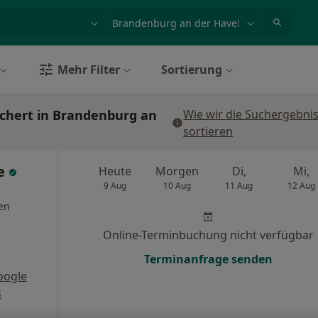
et, Erkrankung, Name
z.B. Berlin
Mehr Filter
Sortierung
ichert in Brandenburg an
Wie wir die Suchergebni
sortieren
ze
Heute
Morgen
Di,
Mi,
9 Aug
10 Aug
11 Aug
12 Aug
en
Online-Terminbuchung nicht verfügbar
Terminanfrage senden
oogle
s