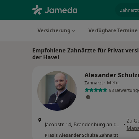
Fachgebi
Versicherung
Verfügbare Termine
Empfohlene Zahnärzte für Privat vers
der Havel
Alexander Schul
·
Mehr
Zahnarzt
98 Bewertung
Zu G
Jacobstr. 14, Brandenburg an der Havel
•
Map
Praxis Alexander Schulze Zahnarzt