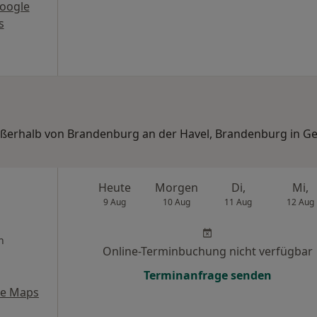
oogle
s
außerhalb von Brandenburg an der Havel, Brandenburg in G
l
Heute
Morgen
Di,
Mi,
9 Aug
10 Aug
11 Aug
12 Aug
n
Online-Terminbuchung nicht verfügbar
Terminanfrage senden
le Maps