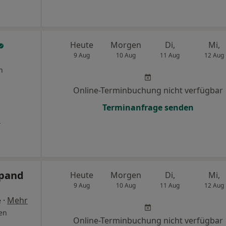
Heute
Morgen
Di,
Mi,
9 Aug
10 Aug
11 Aug
12 Aug
n
Online-Terminbuchung nicht verfügbar
Terminanfrage senden
s
epand
Heute
Morgen
Di,
Mi,
9 Aug
10 Aug
11 Aug
12 Aug
·
Mehr
e
en
Online-Terminbuchung nicht verfügbar