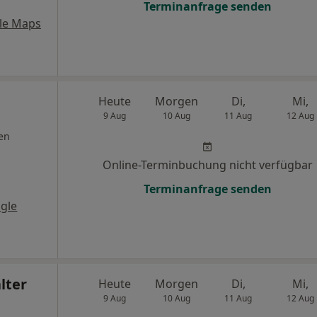
Terminanfrage senden
le Maps
Heute
Morgen
Di,
Mi,
9 Aug
10 Aug
11 Aug
12 Aug
en
Online-Terminbuchung nicht verfügbar
Terminanfrage senden
gle
lter
Heute
Morgen
Di,
Mi,
9 Aug
10 Aug
11 Aug
12 Aug