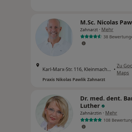
M.Sc. Nicolas Paw
·
Mehr
Zahnarzt
38 Bewertung
Zu Go
Karl-Marx-Str. 116, Kleinmachnow
•
Maps
Praxis Nikolas Pawlik Zahnarzt
Dr. med. dent. Ba
Luther
·
Mehr
Zahnärztin
108 Bewertun