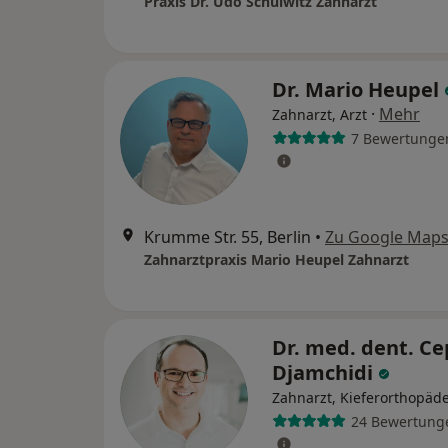
Praxis Dr. Udo Schulwitz Zahnarzt
Dr. Mario Heupel
·
Mehr
Zahnarzt, Arzt
7 Bewertunge
Krumme Str. 55, Berlin
•
Zu Google Map
Zahnarztpraxis Mario Heupel Zahnarzt
Dr. med. dent. C
Djamchidi
Zahnarzt, Kieferorthopäd
24 Bewertung