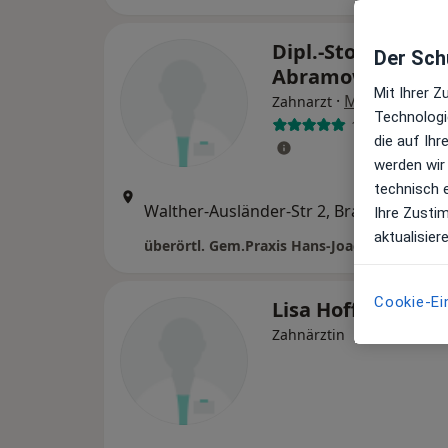
Dipl.-Stom. Micha
Der Schu
Abramow
Mit Ihrer 
·
Mehr
Zahnarzt
Technologi
11 Bewertung
die auf Ih
werden wir
technisch 
Zu
Walther-Ausländer-Str 2, Brandenburg an der Havel
•
Ihre Zusti
M
aktualisier
Cookie-Ei
Lisa Hoffmann
Zahnärztin