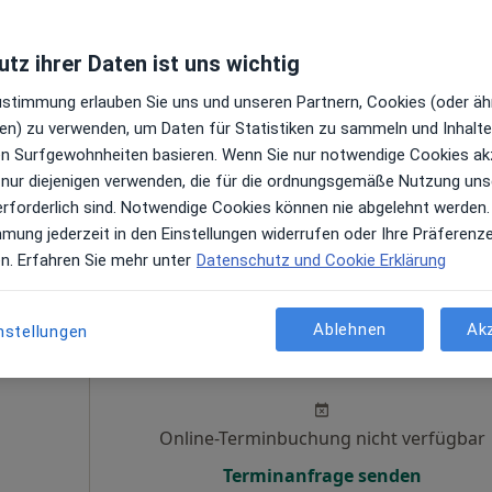
el
Heute
Morgen
Di,
Mi,
tz ihrer Daten ist uns wichtig
9 Aug
10 Aug
11 Aug
12 Aug
Zustimmung erlauben Sie uns und unseren Partnern, Cookies (oder äh
en) zu verwenden, um Daten für Statistiken zu sammeln und Inhalte 
en
Online-Terminbuchung nicht verfügbar
ren Surfgewohnheiten basieren. Wenn Sie nur notwendige Cookies ak
 nur diejenigen verwenden, die für die ordnungsgemäße Nutzung uns
Terminanfrage senden
erforderlich sind. Notwendige Cookies können nie abgelehnt werden.
 Google
mmung jederzeit in den Einstellungen widerrufen oder Ihre Präferenz
aps
en. Erfahren Sie mehr unter
Datenschutz und Cookie Erklärung
überörtl. Gem.Praxis Hans-Joachim Mey und Michael Abramow
Ablehnen
Ak
nstellungen
Heute
Morgen
Di,
Mi,
9 Aug
10 Aug
11 Aug
12 Aug
Online-Terminbuchung nicht verfügbar
Terminanfrage senden