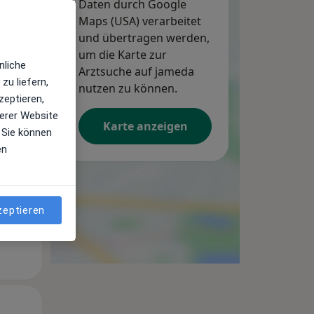
Daten durch Google
Maps (USA) verarbeitet
und übertragen werden,
um die Karte zur
nliche
Arztsuche auf jameda
zu liefern,
Mo,
Di,
Mi,
nutzen zu können.
zeptieren,
10 Aug
11 Aug
12 Aug
erer Website
Karte anzeigen
 Sie können
en
zeptieren
Mo,
Di,
Mi,