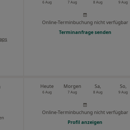
6 Aug
7 Aug
8 Aug
9 Aug
Online-Terminbuchung nicht verfügbar
Terminanfrage senden
aps
n
Heute
Morgen
Sa,
So,
6 Aug
7 Aug
8 Aug
9 Aug
Online-Terminbuchung nicht verfügbar
en
Profil anzeigen