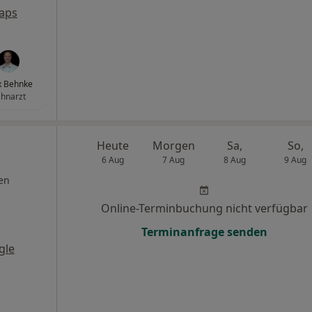
aps
x Behnke
hnarzt
Heute
Morgen
Sa,
So,
6 Aug
7 Aug
8 Aug
9 Aug
en
Online-Terminbuchung nicht verfügbar
Terminanfrage senden
gle