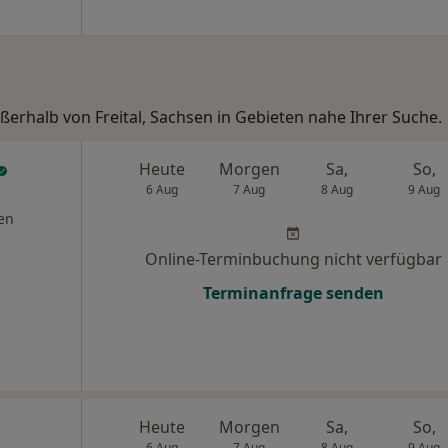
ßerhalb von Freital, Sachsen in Gebieten nahe Ihrer Suche.
Heute
Morgen
Sa,
So,
6 Aug
7 Aug
8 Aug
9 Aug
en
Online-Terminbuchung nicht verfügbar
Terminanfrage senden
Heute
Morgen
Sa,
So,
6 Aug
7 Aug
8 Aug
9 Aug