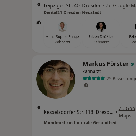
Leipziger Str. 40, Dresden
•
Zu Google M
Dental21 Dresden Neustadt
Anna-Sophie Runge
Eileen Drößler
Feli
Zahnarzt
Zahnarzt
Za
Markus Förster
Zahnarzt
25 Bewertung
Zu Goo
Kesselsdorfer Str. 118, Dresden
•
Maps
Mundmedizin für orale Gesundheit