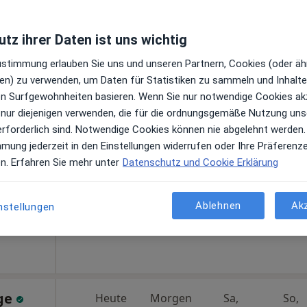
tz ihrer Daten ist uns wichtig
Zustimmung erlauben Sie uns und unseren Partnern, Cookies (oder äh
en) zu verwenden, um Daten für Statistiken zu sammeln und Inhalte 
Heute
Morgen
Sa,
So,
ren Surfgewohnheiten basieren. Wenn Sie nur notwendige Cookies ak
6 Aug
7 Aug
8 Aug
9 Aug
 nur diejenigen verwenden, die für die ordnungsgemäße Nutzung uns
erforderlich sind. Notwendige Cookies können nie abgelehnt werden.
mmung jederzeit in den Einstellungen widerrufen oder Ihre Präferenz
Online-Terminbuchung nicht verfügbar
en. Erfahren Sie mehr unter
Datenschutz und Cookie Erklärung
Terminanfrage senden
aps
Ablehnen
Ak
nstellungen
ge
Heute
Morgen
Sa,
So,