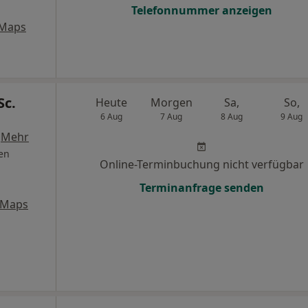
Telefonnummer anzeigen
 Maps
Sc.
Heute
Morgen
Sa,
So,
6 Aug
7 Aug
8 Aug
9 Aug
·
Mehr
en
Online-Terminbuchung nicht verfügbar
Terminanfrage senden
 Maps