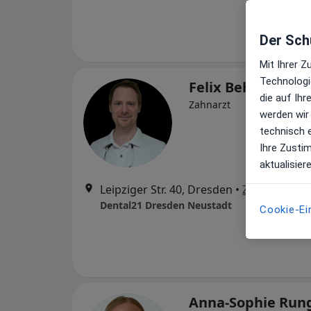
Der Schu
Mit Ihrer 
Technologi
Felix Behnke
die auf Ih
Zahnarzt
werden wir
technisch 
Ihre Zusti
aktualisier
Leipziger Str. 40, Dresden
•
Zu Google M
Dental21 Dresden Neustadt
Cookie-Ei
Anna-Sophie Run