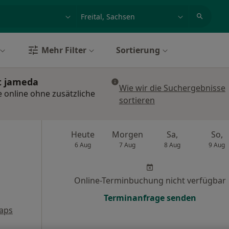
et, Erkrankung, Name
z.B. Berlin
Mehr Filter
Sortierung
it jameda
Wie wir die Suchergebnisse
e online ohne zusätzliche
sortieren
Heute
Morgen
Sa,
So,
6 Aug
7 Aug
8 Aug
9 Aug
Online-Terminbuchung nicht verfügbar
Terminanfrage senden
aps