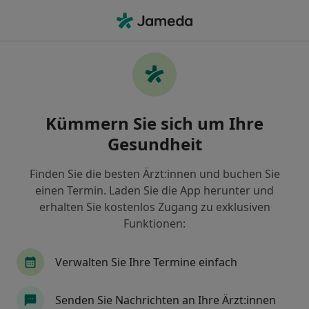
Ha
Zahnarzt • Kandel, Rheinland-Pfalz
Filter & Sortierung
Zu Google Maps
Zahnarzt in Kandel: Termin buchen mit
Kümmern Sie sich um Ihre
jameda
Gesundheit
Finden Sie Zahnärzte in Kandel und buchen Sie
online ohne zusätzliche Kosten.
Finden Sie die besten Ärzt:innen und buchen Sie
Wie wir die Suchergebnisse sortieren
einen Termin. Laden Sie die App herunter und
erhalten Sie kostenlos Zugang zu exklusiven
Funktionen:
Verwalten Sie Ihre Termine einfach
Senden Sie Nachrichten an Ihre Ärzt:innen