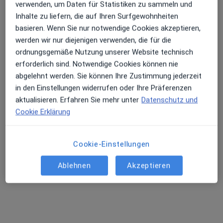
verwenden, um Daten für Statistiken zu sammeln und
Inhalte zu liefern, die auf Ihren Surfgewohnheiten
basieren. Wenn Sie nur notwendige Cookies akzeptieren,
werden wir nur diejenigen verwenden, die für die
ordnungsgemäße Nutzung unserer Website technisch
erforderlich sind. Notwendige Cookies können nie
abgelehnt werden. Sie können Ihre Zustimmung jederzeit
Dr. med. dent. Ernst Hell
in den Einstellungen widerrufen oder Ihre Präferenzen
·
Mehr
Zahnarzt
aktualisieren. Erfahren Sie mehr unter
Datenschutz und
202 Bewertungen
Cookie Erklärung
Ernst-Friedrich-Str. 1 a, Karlsruhe
•
Zu Google Maps
Cookie-Einstellungen
Praxis Dr.med.dent. Ernst Hell Zahnarzt
Dieser Arzt bzw. diese Ärztin bietet keine Online-Terminbuchung an diesem Standort an.
Ablehnen
Akzeptieren
Terminanfrage senden