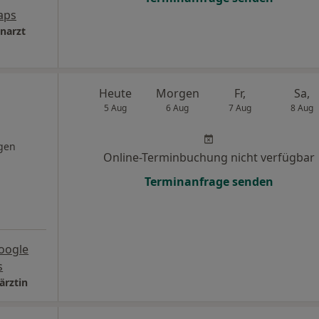
aps
narzt
Heute
Morgen
Fr,
Sa,
5 Aug
6 Aug
7 Aug
8 Aug
gen
Online-Terminbuchung nicht verfügbar
Terminanfrage senden
oogle
s
ärztin