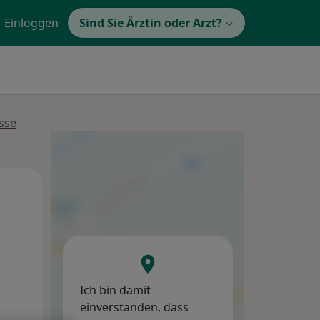
Einloggen
Sind Sie Ärztin oder Arzt?
sse
So,
Mo,
Di,
9 Aug
10 Aug
11 Aug
Ich bin damit
einverstanden, dass