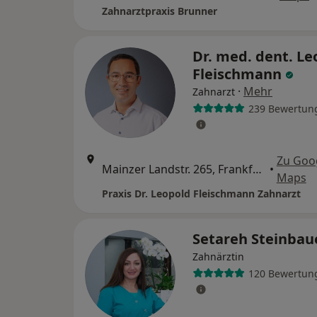
Zahnarztpraxis Brunner
Dr. med. dent. Le
Fleischmann
·
Mehr
Zahnarzt
239 Bewertun
Zu Goo
Mainzer Landstr. 265, Frankfurt
•
Maps
Praxis Dr. Leopold Fleischmann Zahnarzt
Setareh Steinbau
Zahnärztin
120 Bewertun