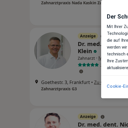
Zahnarztpraxis Nada Kaskin Zahnärztin
Der Schu
Mit Ihrer 
Technologi
Anzeige
die auf Ih
Dr. med. dent. Fil
werden wir
Klein
technisch 
·
Mehr
Zahnarzt
Ihre Zusti
220 Bewertun
aktualisier
Goethestr. 3, Frankfurt
•
Zu Google Map
Cookie-Ei
Zahnarztpraxis G3
Anzeige
Dr. med. dent. Ni