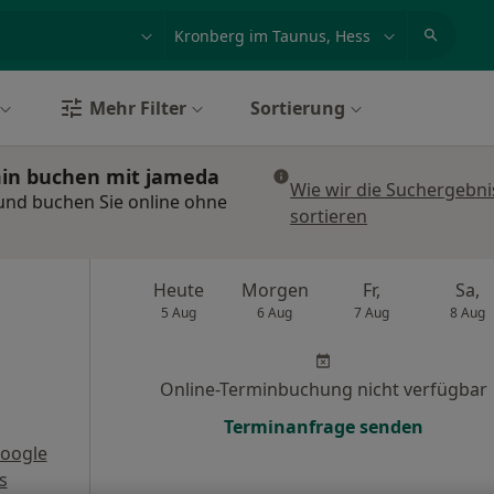
et, Erkrankung, Name
z.B. Berlin
Mehr Filter
Sortierung
min buchen mit jameda
Wie wir die Suchergebni
und buchen Sie online ohne
sortieren
Heute
Morgen
Fr,
Sa,
5 Aug
6 Aug
7 Aug
8 Aug
Online-Terminbuchung nicht verfügbar
Terminanfrage senden
oogle
s