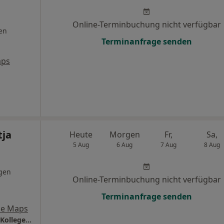
Online-Terminbuchung nicht verfügbar
en
Terminanfrage senden
aps
tja
Heute
Morgen
Fr,
Sa,
5 Aug
6 Aug
7 Aug
8 Aug
gen
Online-Terminbuchung nicht verfügbar
Terminanfrage senden
le Maps
Praxis für Zahnheilkunde Dr. Katja Helber & Kollegen Zahnärztin