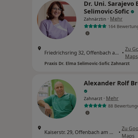
Dr. Uni. Sarajevo
Selimovic-Sofic
·
Mehr
Zahnärztin
164 Bewertun
Zu G
Friedrichsring 32, Offenbach am Main
•
Maps
Praxis Dr. Elma Selimovic-Sofic Zahnarzt
Alexander Rolf B
·
Mehr
Zahnarzt
88 Bewertung
Zu Goo
Kaiserstr. 29, Offenbach am Main
•
Maps