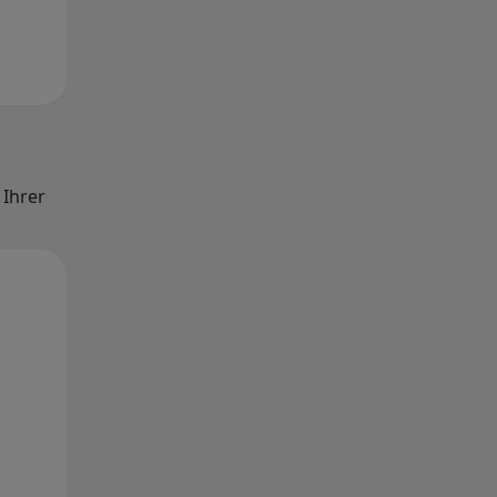
 Ihrer
So,
Mo,
Di,
9 Aug
10 Aug
11 Aug