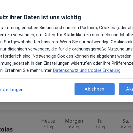
tz ihrer Daten ist uns wichtig
Zustimmung erlauben Sie uns und unseren Partnern, Cookies (oder äh
en) zu verwenden, um Daten für Statistiken zu sammeln und Inhalte 
Heute
Morgen
Fr,
Sa,
ren Surfgewohnheiten basieren. Wenn Sie nur notwendige Cookies ak
5 Aug
6 Aug
7 Aug
8 Aug
ip
 nur diejenigen verwenden, die für die ordnungsgemäße Nutzung uns
erforderlich sind. Notwendige Cookies können nie abgelehnt werden.
mmung jederzeit in den Einstellungen widerrufen oder Ihre Präferenz
Online-Terminbuchung nicht verfügbar
gen
en. Erfahren Sie mehr unter
Datenschutz und Cookie Erklärung
Telefonnummer anzeigen
s
Ablehnen
Ak
nstellungen
Heute
Morgen
Fr,
Sa,
5 Aug
6 Aug
7 Aug
8 Aug
colas