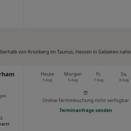
außerhalb von Kronberg im Taunus, Hessen in Gebieten nahe
erham
Heute
Morgen
Fr,
Sa,
5 Aug
6 Aug
7 Aug
8 Aug
gen
Online-Terminbuchung nicht verfügbar
Terminanfrage senden
ps
narzt