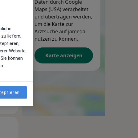
Daten durch Google
Maps (USA) verarbeitet
und übertragen werden,
um die Karte zur
nliche
Arztsuche auf jameda
zu liefern,
So,
Mo,
Di,
nutzen zu können.
zeptieren,
9 Aug
10 Aug
11 Aug
erer Website
Karte anzeigen
 Sie können
en
zeptieren
So,
Mo,
Di,
9 Aug
10 Aug
11 Aug