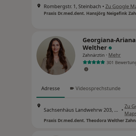
Rombergstr. 1, Steinbach
•
Zu Google M
Praxis Dr.med.dent. Hansjörg Neigefink Zah
Georgiana-Ariana
Welther
·
Mehr
Zahnärztin
301 Bewertun
Adresse
Videosprechstunde
Zu G
Sachsenhäus Landwehrw 203, Frankfurt
•
Map
Praxis Dr.med.dent. Theodora Welther Zahn