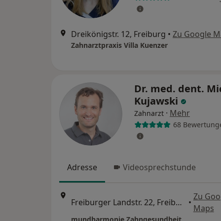
Dreikönigstr. 12, Freiburg
•
Zu Google M
Zahnarztpraxis Villa Kuenzer
Dr. med. dent. Mi
Kujawski
·
Mehr
Zahnarzt
68 Bewertung
Adresse
Videosprechstunde
Zu Goo
Freiburger Landstr. 22, Freiburg
•
Maps
mundharmonie Zahngesundheit