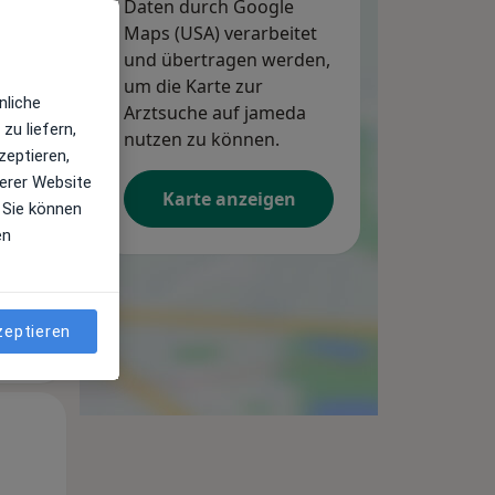
Daten durch Google
Maps (USA) verarbeitet
und übertragen werden,
um die Karte zur
nliche
Arztsuche auf jameda
zu liefern,
Mi,
Do,
Fr,
nutzen zu können.
zeptieren,
12 Aug
13 Aug
14 Aug
erer Website
Karte anzeigen
 Sie können
en
zeptieren
Mi,
Do,
Fr,
12 Aug
13 Aug
14 Aug