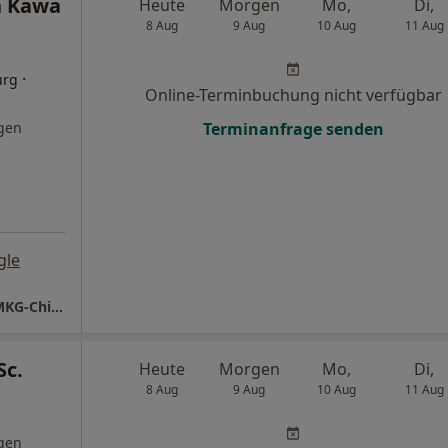
h Kawa
Heute
Morgen
Mo,
Di,
8 Aug
9 Aug
10 Aug
11 Aug
·
urg
Online-Terminbuchung nicht verfügbar
gen
Terminanfrage senden
gle
Praxis Dr.med. Darafsch Kawa Facharzt für MKG-Chirurgie
Sc.
Heute
Morgen
Mo,
Di,
8 Aug
9 Aug
10 Aug
11 Aug
gen