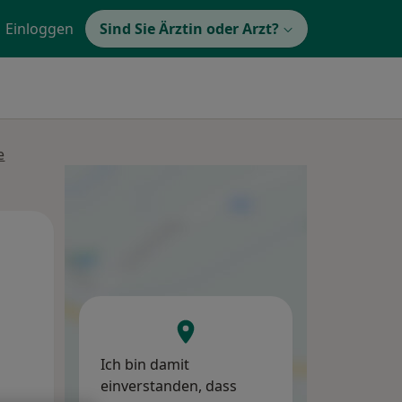
Einloggen
Sind Sie Ärztin oder Arzt?
e
Mi,
Do,
Fr,
12 Aug
13 Aug
14 Aug
Ich bin damit
einverstanden, dass