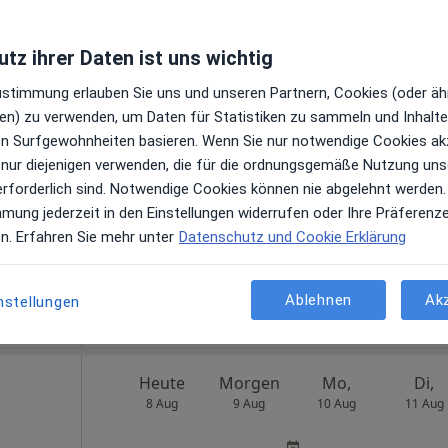
oogle
s
tz ihrer Daten ist uns wichtig
sklinik
Zustimmung erlauben Sie uns und unseren Partnern, Cookies (oder äh
en) zu verwenden, um Daten für Statistiken zu sammeln und Inhalte 
Heute
Morgen
Mo,
Di,
ren Surfgewohnheiten basieren. Wenn Sie nur notwendige Cookies ak
8 Aug
9 Aug
10 Aug
11 Aug
 nur diejenigen verwenden, die für die ordnungsgemäße Nutzung uns
n
erforderlich sind. Notwendige Cookies können nie abgelehnt werden.
mmung jederzeit in den Einstellungen widerrufen oder Ihre Präferenz
Online-Terminbuchung nicht verfügbar
en. Erfahren Sie mehr unter
Datenschutz und Cookie Erklärung
Terminanfrage senden
oogle
s
Ablehnen
Ak
nstellungen
sklinik
Heute
Morgen
Mo,
Di,
8 Aug
9 Aug
10 Aug
11 Aug