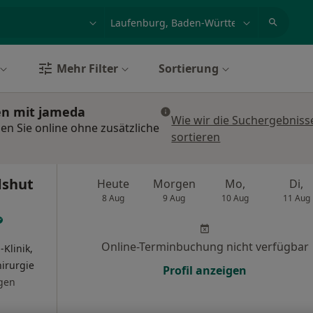
et, Erkrankung, Name
z.B. Berlin
Mehr Filter
Sortierung
en mit jameda
Wie wir die Suchergebniss
en Sie online ohne zusätzliche
sortieren
dshut
Heute
Morgen
Mo,
Di,
8 Aug
9 Aug
10 Aug
11 Aug
Online-Terminbuchung nicht verfügbar
-Klinik,
hirurgie
Profil anzeigen
gen