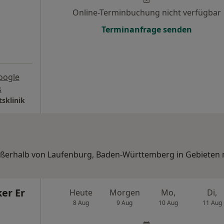
Online-Terminbuchung nicht verfügbar
Terminanfrage senden
oogle
s
sklinik
 außerhalb von Laufenburg, Baden-Württemberg in Gebieten
ker Er
Heute
Morgen
Mo,
Di,
8 Aug
9 Aug
10 Aug
11 Aug