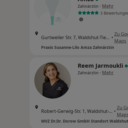
·
Mehr
Zahnärztin
3 Bewertunge
Zu Go
Gurtweiler Str. 7, Waldshut-Tiengen
•
Maps
Praxis Susanne-Lilo Amza Zahnärztin
Reem Jarmoukli
·
Mehr
Zahnärztin
Zu G
Robert-Gerwig-Str. 1, Waldshut-Tiengen
•
Map
MVZ Dr.Dr. Dorow GmbH Standort Waldshu