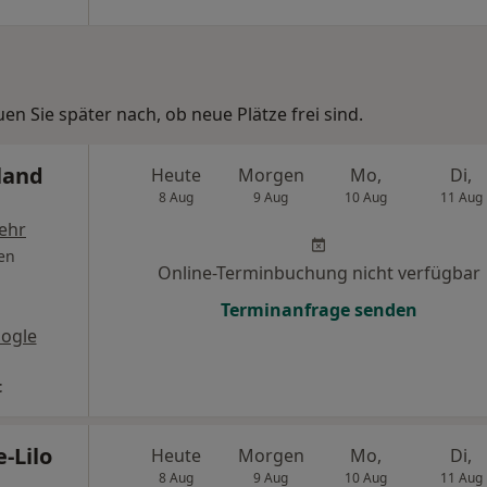
n Sie später nach, ob neue Plätze frei sind.
land
Heute
Morgen
Mo,
Di,
8 Aug
9 Aug
10 Aug
11 Aug
ehr
en
Online-Terminbuchung nicht verfügbar
Terminanfrage senden
ogle
t
-Lilo
Heute
Morgen
Mo,
Di,
8 Aug
9 Aug
10 Aug
11 Aug