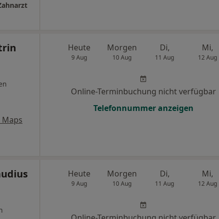
Zahnarzt
trin
Heute
Morgen
Di,
Mi,
9 Aug
10 Aug
11 Aug
12 Aug
en
Online-Terminbuchung nicht verfügbar
Telefonnummer anzeigen
e Maps
audius
Heute
Morgen
Di,
Mi,
9 Aug
10 Aug
11 Aug
12 Aug
n
Online-Terminbuchung nicht verfügbar