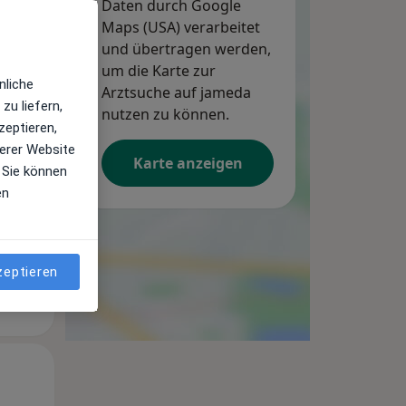
Daten durch Google
Maps (USA) verarbeitet
und übertragen werden,
um die Karte zur
nliche
Arztsuche auf jameda
zu liefern,
Do,
Fr,
Sa,
nutzen zu können.
zeptieren,
13 Aug
14 Aug
15 Aug
erer Website
Karte anzeigen
 Sie können
en
zeptieren
Do,
Fr,
Sa,
13 Aug
14 Aug
15 Aug