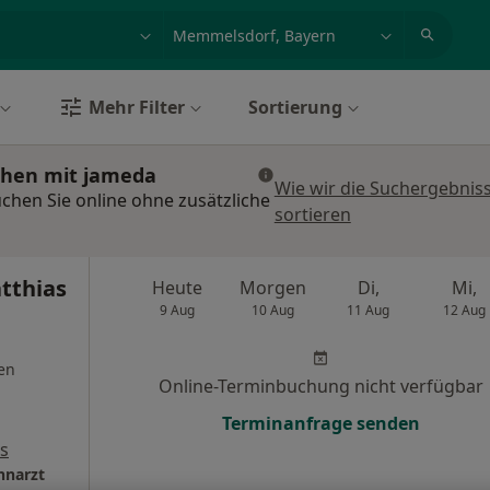
et, Erkrankung, Name
z.B. Berlin
Mehr Filter
Sortierung
chen mit jameda
Wie wir die Suchergebnis
hen Sie online ohne zusätzliche
sortieren
tthias
Heute
Morgen
Di,
Mi,
9 Aug
10 Aug
11 Aug
12 Aug
en
Online-Terminbuchung nicht verfügbar
Terminanfrage senden
s
hnarzt