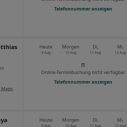
Telefonnummer anzeigen
tthias
Heute
Morgen
Di,
Mi,
9 Aug
10 Aug
11 Aug
12 Aug
en
Online-Terminbuchung nicht verfügbar
Telefonnummer anzeigen
e Maps
eya
Heute
Morgen
Di,
Mi,
9 Aug
10 Aug
11 Aug
12 Aug