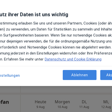
tz ihrer Daten ist uns wichtig
Zustimmung erlauben Sie uns und unseren Partnern, Cookies (oder äh
en) zu verwenden, um Daten für Statistiken zu sammeln und Inhalte 
.
Heute
Morgen
Di,
Mi,
ren Surfgewohnheiten basieren. Wenn Sie nur notwendige Cookies ak
c.
9 Aug
10 Aug
11 Aug
12 Aug
 nur diejenigen verwenden, die für die ordnungsgemäße Nutzung uns
erforderlich sind. Notwendige Cookies können nie abgelehnt werden.
gen
mmung jederzeit in den Einstellungen widerrufen oder Ihre Präferenz
Online-Terminbuchung nicht verfügbar
en. Erfahren Sie mehr unter
Datenschutz und Cookie Erklärung
Telefonnummer anzeigen
 Maps
Ablehnen
Ak
nstellungen
efan
Heute
Morgen
Di,
Mi,
9 Aug
10 Aug
11 Aug
12 Aug