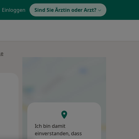
Einloggen
Sind Sie Ärztin oder Arzt?
se
Do,
Fr,
Sa,
13 Aug
14 Aug
15 Aug
Ich bin damit
einverstanden, dass