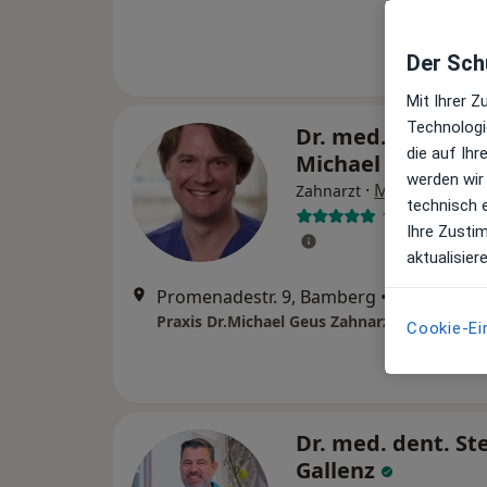
Der Schu
Mit Ihrer 
Technologi
Dr. med. dent. drs
die auf Ih
Michael Geus, MS
werden wir
·
Mehr
Zahnarzt
technisch 
122 Bewertun
Ihre Zusti
aktualisier
Promenadestr. 9, Bamberg
•
Zu Google
Praxis Dr.Michael Geus Zahnarzt
Cookie-Ei
Dr. med. dent. St
Gallenz