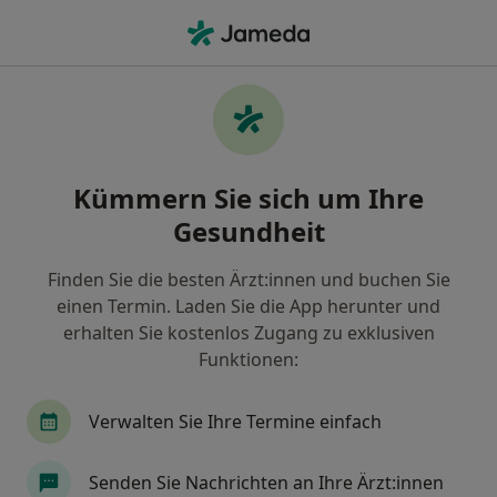
Ha
Zahnarzt • Neutraubling, Bayern
Filter & Sortierung
Zu Google Maps
Zahnarzt in Neutraubling: Termin buchen
Kümmern Sie sich um Ihre
mit jameda
Gesundheit
Finden Sie Zahnärzte in Neutraubling und buchen
Sie online ohne zusätzliche Kosten.
Finden Sie die besten Ärzt:innen und buchen Sie
Wie wir die Suchergebnisse sortieren
einen Termin. Laden Sie die App herunter und
erhalten Sie kostenlos Zugang zu exklusiven
Funktionen:
Verwalten Sie Ihre Termine einfach
Senden Sie Nachrichten an Ihre Ärzt:innen