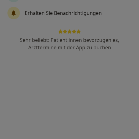
Armin Futterer
Erhalten Sie Benachrichtigungen
Zahnarzt
56 Bewertungen
Sehr beliebt: Patient:innen bevorzugen es,
Adresse 1
Adresse 2
Arzttermine mit der App zu buchen
Günzstr. 1, Regensburg
•
Zu Google Maps
Praxis Armin Futterer Zahnarzt
Dieser Arzt bzw. diese Ärztin bietet keine Online-Terminbuchung an diesem Standort an.
Terminanfrage senden