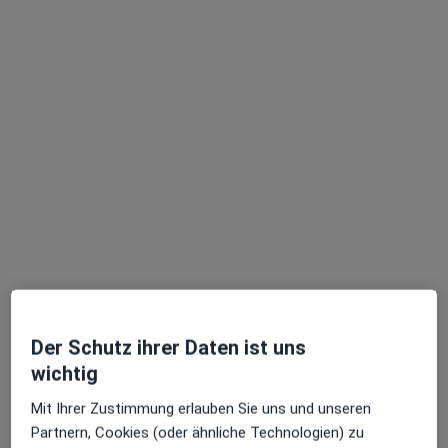
Ioanna Arvaniti-Weitzer
·
Mehr
Zahnärztin
164 Bewertungen
Malergasse 4, Regensburg
•
Zu Google Maps
Der Schutz ihrer Daten ist uns
Dental21 Regensburg Innenstadt
wichtig
Dieser Arzt bzw. diese Ärztin bietet keine Online-Terminbuchung an diesem Standort an.
Mit Ihrer Zustimmung erlauben Sie uns und unseren
Terminanfrage senden
Partnern, Cookies (oder ähnliche Technologien) zu