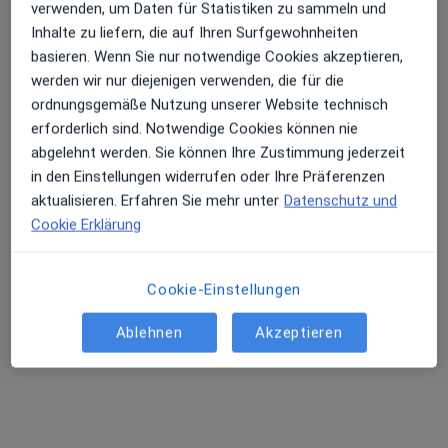
verwenden, um Daten für Statistiken zu sammeln und
Inhalte zu liefern, die auf Ihren Surfgewohnheiten
basieren. Wenn Sie nur notwendige Cookies akzeptieren,
werden wir nur diejenigen verwenden, die für die
ordnungsgemäße Nutzung unserer Website technisch
erforderlich sind. Notwendige Cookies können nie
abgelehnt werden. Sie können Ihre Zustimmung jederzeit
in den Einstellungen widerrufen oder Ihre Präferenzen
aktualisieren. Erfahren Sie mehr unter
Datenschutz und
Dr. med. dent. Johannes Maximilian
Cookie Erklärung
Klement
Zahnarzt
86 Bewertungen
Cookie-Einstellungen
Ablehnen
Akzeptieren
Königsstr. 4, Regensburg
•
Zu Google Maps
Praxis Dr. Johannes M. Klement Zahnarzt
Dieser Arzt bzw. diese Ärztin bietet keine Online-Terminbuchung an diesem Standort an.
Terminanfrage senden