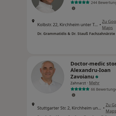
244 Bewertun
Zu Goo
Kolbstr. 22, Kirchheim unter Teck
•
Maps
Doctor-medic sto
Alexandru-Ioan
Zavoianu
·
Mehr
Zahnarzt
66 Bewertung
Zu G
Stuttgarter Str. 2, Kirchheim unter Teck
•
Map