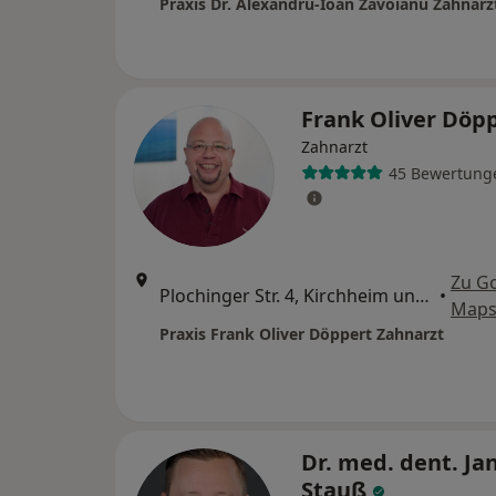
Praxis Dr. Alexandru-Ioan Zavoianu Zahnarz
Frank Oliver Döp
Zahnarzt
45 Bewertung
Zu G
Plochinger Str. 4, Kirchheim unter Teck
•
Map
Praxis Frank Oliver Döppert Zahnarzt
Dr. med. dent. Ja
Stauß