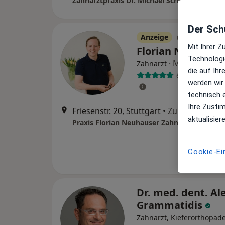
Zahnarztpraxis Dr. Michael Schwarz
Der Schu
Anzeige
Mit Ihrer 
Florian Neuhaus
Technologi
·
Mehr
Zahnarzt
die auf Ih
60 Bewertung
werden wir
technisch 
Ihre Zusti
Friesenstr. 20, Stuttgart
•
Zu Google Ma
aktualisier
Praxis Florian Neuhauser Zahnarzt
Cookie-Ei
Dr. med. dent. Al
Grammatidis
Zahnarzt, Kieferorthopäd