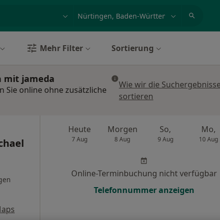
et, Erkrankung, Name
z.B. Berlin
Mehr Filter
Sortierung
n mit jameda
Wie wir die Suchergebniss
 Sie online ohne zusätzliche
sortieren
Heute
Morgen
So,
Mo,
7 Aug
8 Aug
9 Aug
10 Aug
chael
Online-Terminbuchung nicht verfügbar
gen
Telefonnummer anzeigen
Maps