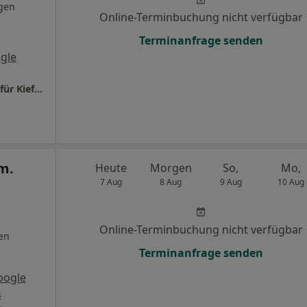
gen
Online-Terminbuchung nicht verfügbar
Terminanfrage senden
gle
Dr. Grammatidis & Dr. Stauß Fachzahnärzte für Kieferorthopädie
m.
Heute
Morgen
So,
Mo,
7 Aug
8 Aug
9 Aug
10 Aug
Online-Terminbuchung nicht verfügbar
en
Terminanfrage senden
oogle
s