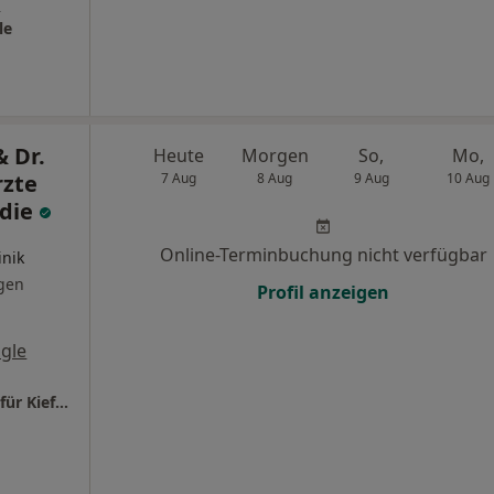
s
le
 Dr.
Heute
Morgen
So,
Mo,
rzte
7 Aug
8 Aug
9 Aug
10 Aug
ädie
Online-Terminbuchung nicht verfügbar
inik
gen
Profil anzeigen
gle
Dr. Grammatidis & Dr. Stauß Fachzahnärzte für Kieferorthopädie