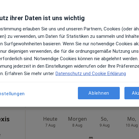
tz ihrer Daten ist uns wichtig
Heute
Morgen
So,
Mo,
Zustimmung erlauben Sie uns und unseren Partnern, Cookies (oder äh
7 Aug
8 Aug
9 Aug
10 Aug
er
en) zu verwenden, um Daten für Statistiken zu sammeln und Inhalte 
ren Surfgewohnheiten basieren. Wenn Sie nur notwendige Cookies ak
en
Online-Terminbuchung nicht verfügbar
 nur diejenigen verwenden, die für die ordnungsgemäße Nutzung uns
erforderlich sind. Notwendige Cookies können nie abgelehnt werden.
Terminanfrage senden
mmung jederzeit in den Einstellungen widerrufen oder Ihre Präferenz
ps
en. Erfahren Sie mehr unter
Datenschutz und Cookie Erklärung
Ablehnen
Ak
nstellungen
exis
Heute
Morgen
So,
Mo,
7 Aug
8 Aug
9 Aug
10 Aug
e