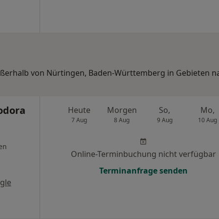
außerhalb von Nürtingen, Baden-Württemberg in Gebieten n
eodora
Heute
Morgen
So,
Mo,
7 Aug
8 Aug
9 Aug
10 Aug
en
Online-Terminbuchung nicht verfügbar
Terminanfrage senden
gle