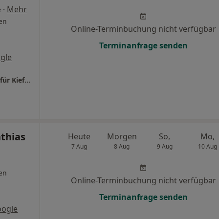
·
Mehr
e
en
Online-Terminbuchung nicht verfügbar
Terminanfrage senden
gle
Dr. Grammatidis & Dr. Stauß Fachzahnärzte für Kieferorthopädie
athias
Heute
Morgen
So,
Mo,
7 Aug
8 Aug
9 Aug
10 Aug
en
Online-Terminbuchung nicht verfügbar
Terminanfrage senden
oogle