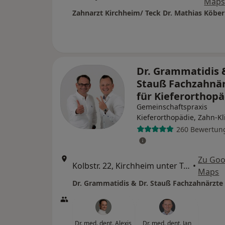
Map
Zahnarzt Kirchheim/ Teck Dr. Mathias Köber
Dr. Grammatidis &
Stauß Fachzahnä
für Kieferorthop
Gemeinschaftspraxis
Kieferorthopädie, Zahn-Kl
260 Bewertun
Zu Goo
Kolbstr. 22, Kirchheim unter Teck
•
Maps
Dr. med. dent. Alexis
Dr. med. dent. Jan