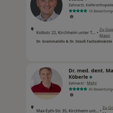
Zahnarzt, Kieferorthopäd
16 Bewertung
Zu Goo
Kolbstr. 22, Kirchheim unter Teck
•
Maps
Dr. med. dent. M
Köberle
·
Mehr
Zahnarzt
40 Bewertung
Zu G
Max-Eyth-Str. 35, Kirchheim unter Teck
•