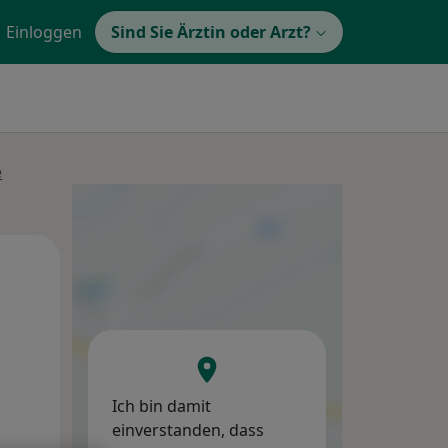
Einloggen
Sind Sie Ärztin oder Arzt?
e
Di,
Mi,
Do,
11 Aug
12 Aug
13 Aug
Ich bin damit
einverstanden, dass