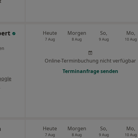
t
pert
Heute
Morgen
So,
Mo,
7 Aug
8 Aug
9 Aug
10 Aug
en
Online-Terminbuchung nicht verfügbar
Terminanfrage senden
oogle
s
n
Heute
Morgen
So,
Mo,
7 Aug
8 Aug
9 Aug
10 Aug