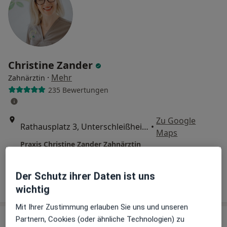
Christine Zander
·
Mehr
Zahnärztin
235 Bewertungen
Zu Google
Rathausplatz 3, Unterschleißheim
•
Maps
Praxis Christine Zander Zahnärztin
Dieser Arzt bzw. diese Ärztin bietet keine Online-Terminbuchung an diesem Standort an.
Der Schutz ihrer Daten ist uns
Terminanfrage senden
wichtig
Mit Ihrer Zustimmung erlauben Sie uns und unseren
Partnern, Cookies (oder ähnliche Technologien) zu