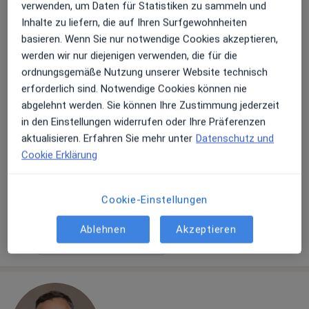
verwenden, um Daten für Statistiken zu sammeln und
Inhalte zu liefern, die auf Ihren Surfgewohnheiten
basieren. Wenn Sie nur notwendige Cookies akzeptieren,
werden wir nur diejenigen verwenden, die für die
ordnungsgemäße Nutzung unserer Website technisch
erforderlich sind. Notwendige Cookies können nie
Dr. med. dent. Elisabeth Schöngart
abgelehnt werden. Sie können Ihre Zustimmung jederzeit
·
Mehr
Zahnärztin
in den Einstellungen widerrufen oder Ihre Präferenzen
77 Bewertungen
aktualisieren. Erfahren Sie mehr unter
Datenschutz und
Cookie Erklärung
Maximilianstr. 36, Augsburg
•
Zu Google Maps
Mairock & Schöngart Praxis für Zahnheilkunde
Cookie-Einstellungen
Dieser Arzt bzw. diese Ärztin bietet keine Online-Terminbuchung an diesem Standort an.
Ablehnen
Akzeptieren
Terminanfrage senden