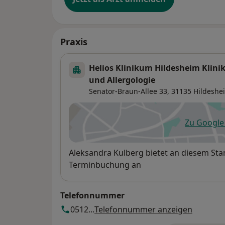
Praxis
Helios Klinikum Hildesheim Klini
und Allergologie
Senator-Braun-Allee 33,
31135
Hildeshe
Zu Googl
öf
Verfügbarkeit
Aleksandra Kulberg bietet an diesem Sta
Terminbuchung an
Telefonnummer
0512...
Telefonnummer anzeigen