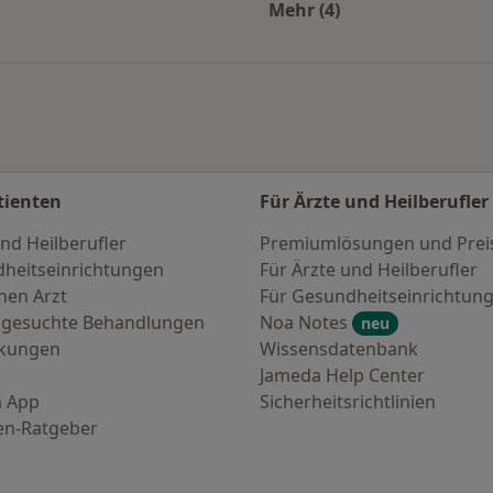
Mehr (4)
en
Mehr in der Kategorie
tienten
Für Ärzte und Heilberufler
nd Heilberufler
Premiumlösungen und Prei
heitseinrichtungen
Für Ärzte und Heilberufler
nen Arzt
Für Gesundheitseinrichtun
 gesuchte Behandlungen
Noa Notes
neu
nkungen
Wissensdatenbank
Jameda Help Center
 App
Sicherheitsrichtlinien
en-Ratgeber