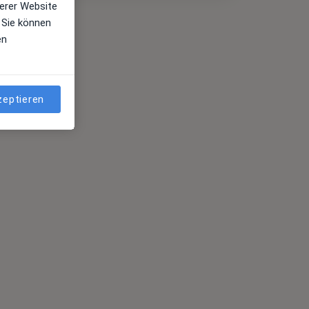
erer Website
 Sie können
en
zeptieren