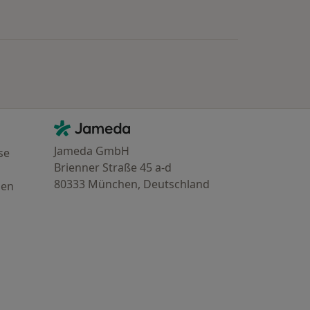
: Städte in der Nähe von Hildesheim
Kontakt
Jameda - Startseite
Jameda GmbH
se
Brienner Straße 45 a-d
80333 München, Deutschland
gen