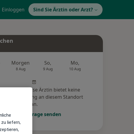
Einloggen
Sind Sie Ärztin oder Arzt?
uchen
e
Morgen
So,
Mo,
Di,
Mi,
8 Aug
9 Aug
10 Aug
11 Aug
12 Au
r Arzt bzw. diese Ärztin bietet keine
e-Terminbuchung an diesem Standort
an.
Terminanfrage senden
nliche
zu liefern,
zeptieren,