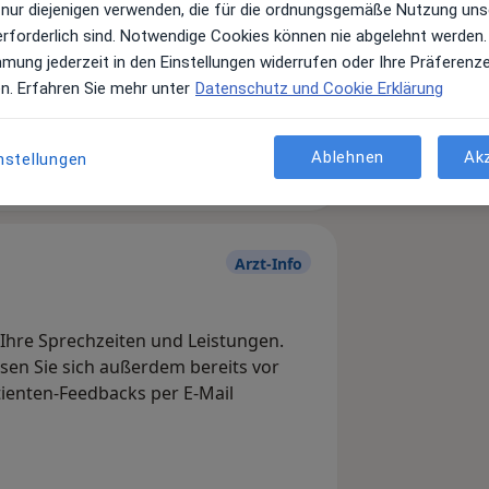
 nur diejenigen verwenden, die für die ordnungsgemäße Nutzung uns
erforderlich sind. Notwendige Cookies können nie abgelehnt werden.
mmung jederzeit in den Einstellungen widerrufen oder Ihre Präferenz
Leistungen und Kosten
en. Erfahren Sie mehr unter
Datenschutz und Cookie Erklärung
e Informationen über Leistungen
ügt.
Ablehnen
Ak
nstellungen
Arzt-Info
, Ihre Sprechzeiten und Leistungen.
en Sie sich außerdem bereits vor
tienten-Feedbacks per E-Mail