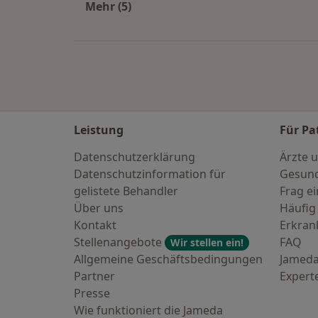
Mehr (5)
Mehr in der Kategorie: Häufige Such
Leistung
Für Pa
Datenschutzerklärung
Ärzte u
Datenschutzinformation für
Gesund
gelistete Behandler
Frag ei
Über uns
Häufig
Kontakt
Erkra
Stellenangebote
FAQ
Wir stellen ein!
Allgemeine Geschäftsbedingungen
Jameda
Partner
Expert
Presse
Wie funktioniert die Jameda