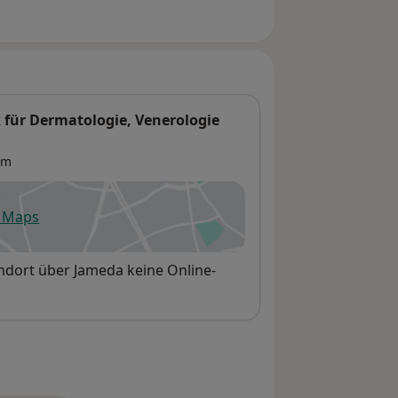
k für Dermatologie, Venerologie
im
e Maps
fnet in einer neuen Registerkarte
ndort über Jameda keine Online-