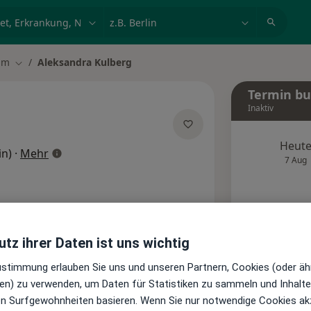
et, Erkrankung, Name
z.B. Berlin
im
Aleksandra Kulberg
Stadt ändern
Termin b
Inaktiv
Heut
über Spezialisierungen
in)
·
Mehr
7 Aug
Diese
Onlin
Terminanfrage senden
tz ihrer Daten ist uns wichtig
Zustimmung erlauben Sie uns und unseren Partnern, Cookies (oder äh
te
Bewertungen
en) zu verwenden, um Daten für Statistiken zu sammeln und Inhalte 
ren Surfgewohnheiten basieren. Wenn Sie nur notwendige Cookies ak