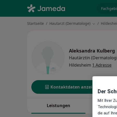
Fachgebi
Startseite
Hautarzt (Dermatologe)
Hildeshe
Stadt ändern
Aleksandra Kulberg
Hautärztin (Dermatolog
Hildesheim
1 Adresse
Kontaktdaten anzeigen
Der Schu
Mit Ihrer 
Leistungen
Standor
Technologi
die auf Ih