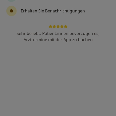
Erhalten Sie Benachrichtigungen
Monika Belka
·
Mehr
Zahnärztin
Sehr beliebt: Patient:innen bevorzugen es,
34 Bewertungen
Arzttermine mit der App zu buchen
Zu Google
Dr-Georg-Sauerwein-Str 15, Gronau
•
Maps
Zahnarztpraxis Monika Belka Zahnärztin
Dieser Arzt bzw. diese Ärztin bietet keine Online-Terminbuchung an diesem Standort an.
Terminanfrage senden