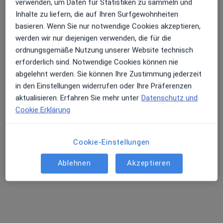
verwenden, um Daten für Statistiken zu sammeln und
Inhalte zu liefern, die auf Ihren Surfgewohnheiten
basieren. Wenn Sie nur notwendige Cookies akzeptieren,
werden wir nur diejenigen verwenden, die für die
ordnungsgemäße Nutzung unserer Website technisch
Dr. med. Michael Thum
erforderlich sind. Notwendige Cookies können nie
Internist
abgelehnt werden. Sie können Ihre Zustimmung jederzeit
49 Bewertungen
in den Einstellungen widerrufen oder Ihre Präferenzen
aktualisieren. Erfahren Sie mehr unter
Datenschutz und
Alfelder Str. 109 a, Hildesheim
•
Zu Google Maps
Cookie Erklärung
mpc- medical prevention center Alfelder Straße Dr.med. Michael Thum
Dieser Arzt bzw. diese Ärztin bietet keine Online-Terminbuchung an diesem Standort an.
Cookie-Einstellungen
Terminanfrage senden
Ablehnen
Akzeptieren