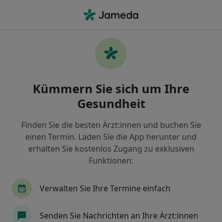
Ha
Erstuntersuchung (Neupatient In) • Hildesheim, Niedersachsen
Filter & Sortierung
• 1
Zu Google Map
Erstuntersuchung (Neupatient/in),
Kümmern Sie sich um Ihre
Hildesheim
Gesundheit
Wie wir die Suchergebnisse sortieren
Finden Sie die besten Ärzt:innen und buchen Sie
einen Termin. Laden Sie die App herunter und
Welche Terminart möchten Sie buchen?
erhalten Sie kostenlos Zugang zu exklusiven
Erstuntersuchung (Neupatient/in)
Funktionen:
Verwalten Sie Ihre Termine einfach
Senden Sie Nachrichten an Ihre Ärzt:innen