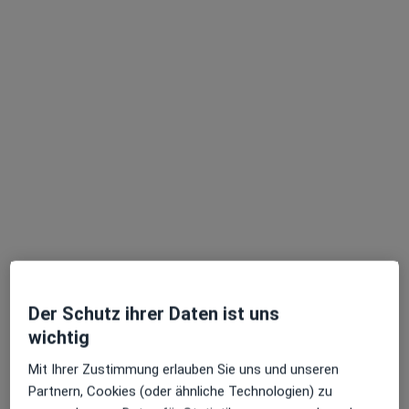
Ralph Herrmann
Augenarzt
135 Bewertungen
Bahnhofsplatz 5, Hildesheim
•
Zu Google Maps
MVZ Augenzentrum Nordstern Hildesheim - Bahnhofsplatz
Dieser Arzt bzw. diese Ärztin bietet keine Online-Terminbuchung an diesem Standort an.
Terminanfrage senden
Der Schutz ihrer Daten ist uns
wichtig
Mit Ihrer Zustimmung erlauben Sie uns und unseren
Partnern, Cookies (oder ähnliche Technologien) zu