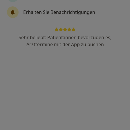
Dr. med. Thomas Bihler
Erhalten Sie Benachrichtigungen
Allgemeinmediziner, Homöopath, Akupunkteur
26 Bewertungen
Sehr beliebt: Patient:innen bevorzugen es,
Zu Google
Theodor-Storm-Str. 18, Regensburg
•
Arzttermine mit der App zu buchen
Maps
Praxis Dr.med. Thomas Bihler Facharzt für Allgemeinmedizin
Dieser Arzt bzw. diese Ärztin bietet keine Online-Terminbuchung an diesem Standort an.
Terminanfrage senden