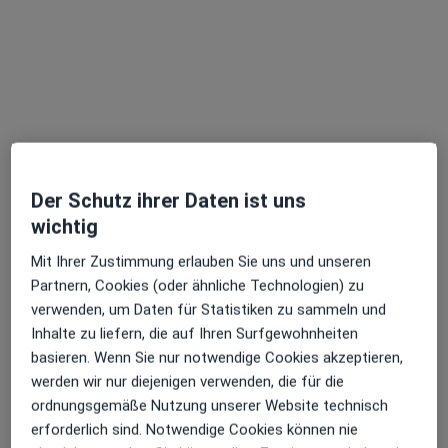
Dr. med. Elke Kistner
·
Allgemeinmedizinerin, Chirotherapeutin, Akupunkteurin
Mehr
15 Bewertungen
Der Schutz ihrer Daten ist uns
Landshuter Str. 11, Regensburg
•
Zu Google Maps
wichtig
Praxis Dr.med. Elke Kistner Fachärztin f. Allgemeinmedizin
Mit Ihrer Zustimmung erlauben Sie uns und unseren
Dieser Arzt bzw. diese Ärztin bietet keine Online-Terminbuchung an diesem Standort an.
Partnern, Cookies (oder ähnliche Technologien) zu
verwenden, um Daten für Statistiken zu sammeln und
Terminanfrage senden
Inhalte zu liefern, die auf Ihren Surfgewohnheiten
basieren. Wenn Sie nur notwendige Cookies akzeptieren,
werden wir nur diejenigen verwenden, die für die
ordnungsgemäße Nutzung unserer Website technisch
erforderlich sind. Notwendige Cookies können nie