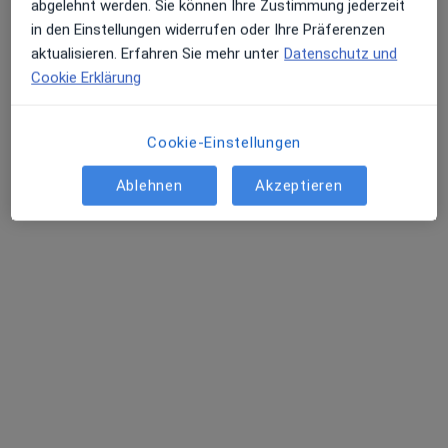
abgelehnt werden. Sie können Ihre Zustimmung jederzeit
in den Einstellungen widerrufen oder Ihre Präferenzen
aktualisieren. Erfahren Sie mehr unter
Datenschutz und
Cookie Erklärung
Dr. med. Verena Gruber
·
Mehr
Allgemeinmedizinerin, Psychiaterin
Cookie-Einstellungen
Watmarkt 7, Regensburg
•
Zu Google Maps
Praxis Dr.med.Verena Gruber Fachärztin für Psychiatrie und Psychotherapie
Ablehnen
Akzeptieren
Dieser Arzt bzw. diese Ärztin bietet keine Online-Terminbuchung an diesem Standort an.
Terminanfrage senden