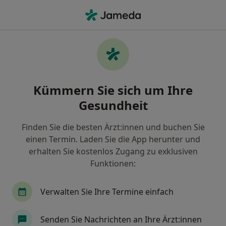
Ha
Allgemeinmediziner • Neutraubling, Bayern
Filter & Sortierung
Zu Google Maps
Allgemeinmediziner in Neutraubling:
Kümmern Sie sich um Ihre
Termin buchen mit jameda
Gesundheit
Finden Sie Allgemeinmediziner in Neutraubling und
buchen Sie online ohne zusätzliche Kosten.
Finden Sie die besten Ärzt:innen und buchen Sie
Wie wir die Suchergebnisse sortieren
einen Termin. Laden Sie die App herunter und
erhalten Sie kostenlos Zugang zu exklusiven
Funktionen:
Verwalten Sie Ihre Termine einfach
Senden Sie Nachrichten an Ihre Ärzt:innen