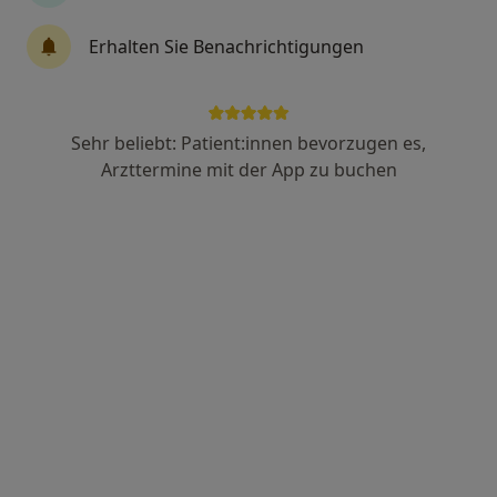
Dr. med. Daniela Galatis
Erhalten Sie Benachrichtigungen
Allgemeinmedizinerin, Naturheilverfahren
30 Bewertungen
Sehr beliebt: Patient:innen bevorzugen es,
Adresse
Videosprechstunde
Arzttermine mit der App zu buchen
Geiselgasteigstr. 120, München
•
Zu Google Maps
Praxisgemeinschaft Galatis & Stetter
Privatpraxis
Dieser Arzt bzw. diese Ärztin bietet keine Online-Terminbuchung an diesem Standort an.
Terminanfrage senden