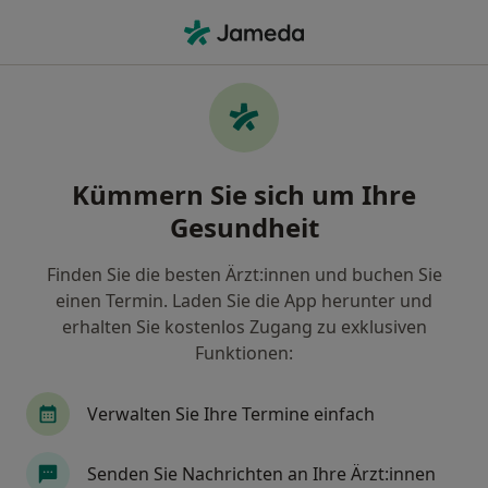
Ha
Allgemeinmediziner • Planegg, Bayern
Filter & Sortierung
Zu Google Maps
Allgemeinmediziner in Planegg: Termin
Kümmern Sie sich um Ihre
buchen mit jameda
Gesundheit
Finden Sie Allgemeinmediziner in Planegg und
buchen Sie online ohne zusätzliche Kosten.
Finden Sie die besten Ärzt:innen und buchen Sie
Wie wir die Suchergebnisse sortieren
einen Termin. Laden Sie die App herunter und
erhalten Sie kostenlos Zugang zu exklusiven
Funktionen:
Verwalten Sie Ihre Termine einfach
Senden Sie Nachrichten an Ihre Ärzt:innen