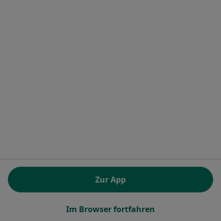
Allgemeinmediziner in Frankfurt
Allgemeinmediziner in Hamburg
Mehr (5)
Mehr in der Kategorie: Allgemeinmediziner in 
Alle Allgemeinmediziner
Ähnliche Leistungen in Planegg
Psychosomatische Grundversorgung in Planegg
Beliebte Fachrichtungen in Planegg
Zahnärzte in Planegg
Urologen in Planegg
Heilpraktiker in Planegg
Zur App
Internisten in Planegg
Psychologische Psychotherapeuten in Planegg
Im Browser fortfahren