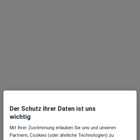
Praxisgemeinschaft Galatis & Stetter
Praxisgemeinschaft
Allgemeinmedizin, Ernährungsmedizin, Naturheilverfahren
56 Bewertungen
Geiselgasteigstr. 120, München
•
Zu Google Maps
Praxisgemeinschaft Galatis & Stetter
Der Schutz ihrer Daten ist uns
Privatpraxis
wichtig
Mit Ihrer Zustimmung erlauben Sie uns und unseren
Partnern, Cookies (oder ähnliche Technologien) zu
Dr. med. Daniela
Dr. med. Karoline