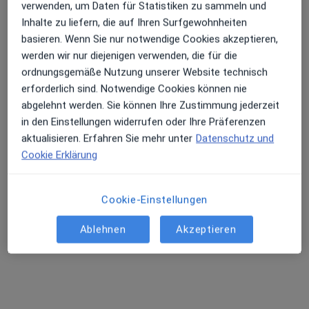
verwenden, um Daten für Statistiken zu sammeln und
Galatis
Stetter
Allgemeinmediziner
Allgemeinmediziner
Inhalte zu liefern, die auf Ihren Surfgewohnheiten
basieren. Wenn Sie nur notwendige Cookies akzeptieren,
Keine Online-Terminbuchung über jameda verfügbar
werden wir nur diejenigen verwenden, die für die
ordnungsgemäße Nutzung unserer Website technisch
Profil anzeigen
erforderlich sind. Notwendige Cookies können nie
abgelehnt werden. Sie können Ihre Zustimmung jederzeit
in den Einstellungen widerrufen oder Ihre Präferenzen
Ärzte und Heilberufler verfügbar
aktualisieren. Erfahren Sie mehr unter
Datenschutz und
Cookie Erklärung
Diese Ärzte und Heilberufler befinden sich
außerhalb von Planegg, Bayern in Gebieten nahe
Ihrer Suche.
Cookie-Einstellungen
Ablehnen
Akzeptieren