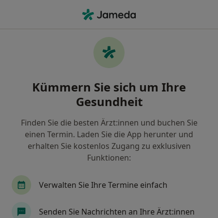
Ha
Anästhesiologe • Germering, Bayern
Filter & Sortierung
Zu Google Maps
Anästhesiologe in Germering: Termin
Kümmern Sie sich um Ihre
buchen mit jameda
Gesundheit
Finden Sie Anästhesiologen in Germering und
buchen Sie online ohne zusätzliche Kosten.
Finden Sie die besten Ärzt:innen und buchen Sie
Wie wir die Suchergebnisse sortieren
einen Termin. Laden Sie die App herunter und
erhalten Sie kostenlos Zugang zu exklusiven
Funktionen:
Verwalten Sie Ihre Termine einfach
Senden Sie Nachrichten an Ihre Ärzt:innen