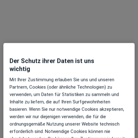
Dr. med. Werner Staller
Anästhesiologe, Akupunkteur
11 Bewertungen
Der Schutz ihrer Daten ist uns
Landsberger Str. 488, München
•
Zu Google Maps
wichtig
Praxis Dr.med. Werner Staller Facharzt für Anästhesiologie
Dieser Arzt bzw. diese Ärztin bietet keine Online-Terminbuchung an diesem Standort an.
Mit Ihrer Zustimmung erlauben Sie uns und unseren
Partnern, Cookies (oder ähnliche Technologien) zu
Terminanfrage senden
verwenden, um Daten für Statistiken zu sammeln und
Inhalte zu liefern, die auf Ihren Surfgewohnheiten
basieren. Wenn Sie nur notwendige Cookies akzeptieren,
werden wir nur diejenigen verwenden, die für die
ordnungsgemäße Nutzung unserer Website technisch
erforderlich sind. Notwendige Cookies können nie