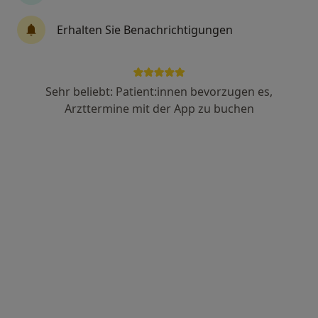
Dr. med. Isa Kübler
Erhalten Sie Benachrichtigungen
Anästhesiologin, Frauenärztin (Gynäkologin),
·
Mehr
Notfallmedizinerin
537 Bewertungen
Sehr beliebt: Patient:innen bevorzugen es,
Arzttermine mit der App zu buchen
Rathausplatz 1, Grünwald
•
Zu Google Maps
Praxis Dr.med. Isa Kübler Fachärztin für Frauenheilkunde und Geburtshilfe
Dieser Arzt bzw. diese Ärztin bietet keine Online-Terminbuchung an diesem Standort an.
Terminanfrage senden