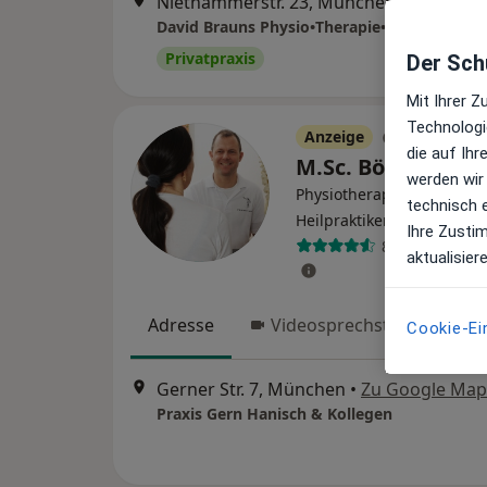
Niethammerstr. 23, München
•
Zu Goog
Privatpraxis
Der Schu
Mit Ihrer 
Technologi
Anzeige
die auf Ih
M.Sc. Börge Hani
werden wir
Physiotherapeut, Osteopa
technisch 
·
Mehr
Heilpraktiker
Ihre Zusti
88 Bewertung
aktualisier
Adresse
Videosprechstunde
Cookie-Ei
Gerner Str. 7, München
•
Zu Google Map
Praxis Gern Hanisch & Kollegen