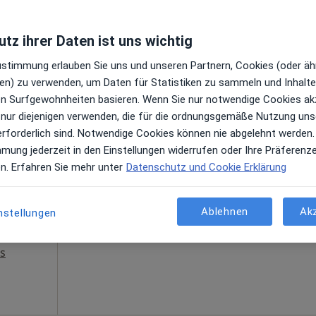
le Maps
David Brauns Physio•Therapie•Praxis, David Brauns GmbH
tz ihrer Daten ist uns wichtig
Zustimmung erlauben Sie uns und unseren Partnern, Cookies (oder äh
en) zu verwenden, um Daten für Statistiken zu sammeln und Inhalte 
Heute
Morgen
Sa,
So,
ren Surfgewohnheiten basieren. Wenn Sie nur notwendige Cookies ak
6 Aug
7 Aug
8 Aug
9 Aug
sch
 nur diejenigen verwenden, die für die ordnungsgemäße Nutzung uns
th,
erforderlich sind. Notwendige Cookies können nie abgelehnt werden.
mmung jederzeit in den Einstellungen widerrufen oder Ihre Präferenz
Online-Terminbuchung nicht verfügbar
en
en. Erfahren Sie mehr unter
Datenschutz und Cookie Erklärung
Terminanfrage senden
Ablehnen
Ak
nstellungen
s