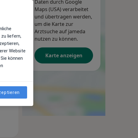
Daten durch Google
Maps (USA) verarbeitet
und übertragen werden,
um die Karte zur
nliche
Arztsuche auf jameda
zu liefern,
Mo,
Di,
Mi,
nutzen zu können.
zeptieren,
10 Aug
11 Aug
12 Aug
erer Website
Karte anzeigen
 Sie können
en
zeptieren