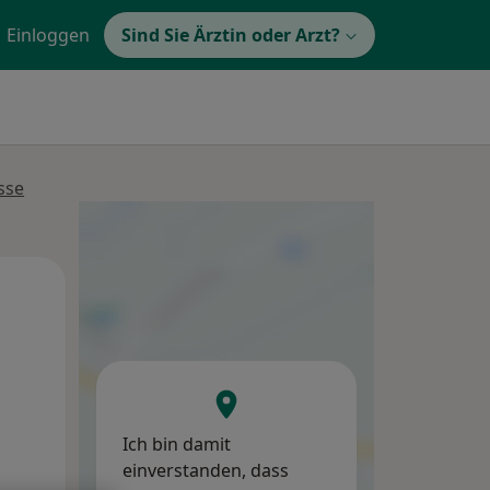
Einloggen
Sind Sie Ärztin oder Arzt?
sse
Mo,
Di,
Mi,
10 Aug
11 Aug
12 Aug
Ich bin damit
einverstanden, dass