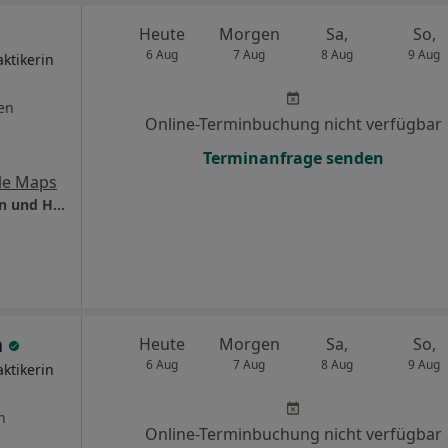
Heute
Morgen
Sa,
So,
6 Aug
7 Aug
8 Aug
9 Aug
ktikerin
en
Online-Terminbuchung nicht verfügbar
Terminanfrage senden
le Maps
FDM & Physio Carina Stitz Physiotherapeutin und Heilpraktikerin für Physiotherapie
h
Heute
Morgen
Sa,
So,
6 Aug
7 Aug
8 Aug
9 Aug
ktikerin
n
Online-Terminbuchung nicht verfügbar