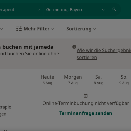
et, Erkrankung, Name
z.B. Berlin
Mehr Filter
Sortierung
n buchen mit jameda
Wie wir die Suchergebni
und buchen Sie online ohne
sortieren
Heute
Morgen
Sa,
So,
6 Aug
7 Aug
8 Aug
9 Aug
,
Online-Terminbuchung nicht verfügbar
erapie
Terminanfrage senden
gen