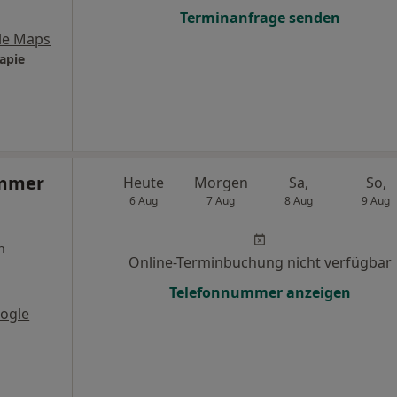
Terminanfrage senden
le Maps
apie
ammer
Heute
Morgen
Sa,
So,
6 Aug
7 Aug
8 Aug
9 Aug
n
Online-Terminbuchung nicht verfügbar
Telefonnummer anzeigen
ogle