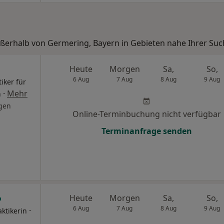
ußerhalb von Germering, Bayern in Gebieten nahe Ihrer Suc
Heute
Morgen
Sa,
So,
6 Aug
7 Aug
8 Aug
9 Aug
iker für
·
Mehr
h
gen
Online-Terminbuchung nicht verfügbar
Terminanfrage senden
Heute
Morgen
Sa,
So,
6 Aug
7 Aug
8 Aug
9 Aug
·
ktikerin