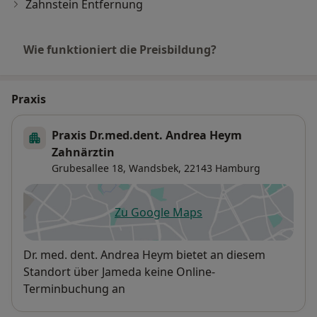
Zahnstein Entfernung
Wie funktioniert die Preisbildung?
Praxis
Praxis Dr.med.dent. Andrea Heym
Zahnärztin
Grubesallee 18,
Wandsbek
, 22143
Hamburg
Zu Google Maps
öffnet in einer neuen Registe
Verfügbarkeit
Dr. med. dent. Andrea Heym bietet an diesem
Standort über Jameda keine Online-
Terminbuchung an