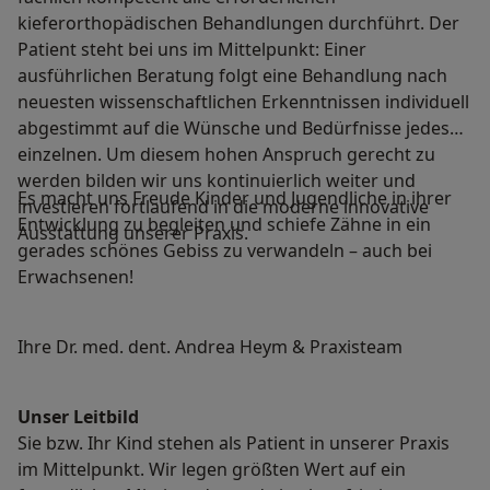
kieferorthopädischen Behandlungen durchführt. Der
Patient steht bei uns im Mittelpunkt: Einer
ausführlichen Beratung folgt eine Behandlung nach
neuesten wissenschaftlichen Erkenntnissen individuell
abgestimmt auf die Wünsche und Bedürfnisse jedes
einzelnen. Um diesem hohen Anspruch gerecht zu
werden bilden wir uns kontinuierlich weiter und
Es macht uns Freude Kinder und Jugendliche in ihrer
investieren fortlaufend in die moderne innovative
Entwicklung zu begleiten und schiefe Zähne in ein
Ausstattung unserer Praxis.
gerades schönes Gebiss zu verwandeln – auch bei
Erwachsenen!
Ihre Dr. med. dent. Andrea Heym & Praxisteam
Unser Leitbild
Sie bzw. Ihr Kind stehen als Patient in unserer Praxis
im Mittelpunkt. Wir legen größten Wert auf ein