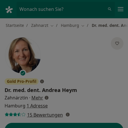
Ha
Wonach suchen Sie?
Startseite
Zahnarzt
Hamburg
Dr. med. dent. A
Stadt ändern
Stadt ändern
Gold Pro-Profil
Dr. med. dent.
Andrea Heym
über Spezialisierungen
Zahnärztin
·
Mehr
Hamburg
1 Adresse
15 Bewertungen