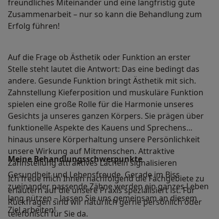
freundliches Miteinander und eine langfristig gute
Zusammenarbeit – nur so kann die Behandlung zum
Erfolg führen!
Auf die Frage ob Ästhetik oder Funktion an erster
Stelle steht lautet die Antwort: Das eine bedingt das
andere. Gesunde Funktion bringt Ästhetik mit sich.
Zahnstellung Kieferposition und muskuläre Funktion
spielen eine große Rolle für die Harmonie unseres
Gesichts ja unseres ganzen Körpers. Sie prägen über
funktionelle Aspekte des Kauens und Sprechens
hinaus unsere Körperhaltung unsere Persönlichkeit
unsere Wirkung auf Mitmenschen. Attraktive
Meine Behandlungs­schwerpunkte
Zahnstellung attraktives Lächeln signalisieren
Gesundheit und Lebensfreude. Gerade im Biss
Ich freue mich Ihnen nachfolgend die Fachgebiete zu
zueinander passende Zähne werden ein ganzes Leben
erläutern auf die unsere Praxis spezialisiert ist. Für
lang nützen – lassen Sie uns gemeinsam an diesem
Rückfragen sind wir natürlich gerne persönlich oder
Ziel arbeiten!
telefonisch für Sie da.