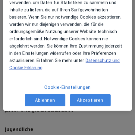
verwenden, um Daten für Statistiken zu sammeln und
Zeitraum von 12 bis 18 Monaten. Insbesondere in der
Inhalte zu liefern, die auf Ihren Surfgewohnheiten
Anfangszeit der Behandlung sollen die Geräte
basieren. Wenn Sie nur notwendige Cookies akzeptieren,
möglichst viel (16-20 Stunden täglich) getragen
werden wir nur diejenigen verwenden, die für die
werden.
ordnungsgemäße Nutzung unserer Website technisch
erforderlich sind. Notwendige Cookies können nie
Lückenhalter bei vorzeitigem Milchzahnverlust
abgelehnt werden. Sie können Ihre Zustimmung jederzeit
müssen meistens nur nachts getragen werden - so
in den Einstellungen widerrufen oder Ihre Präferenzen
lange bis der bleibende Nachfolger durchbricht.
aktualisieren. Erfahren Sie mehr unter
Datenschutz und
Cookie Erklärung
In einigen Fällen kann der unterstützende oder
vorbereitende Einsatz von konfektionierten
Cookie-Einstellungen
myofunktionellen Geräten wie z.B. der
Mundvorhofplatte Trainer for Kids oder
Ablehnen
Akzeptieren
Myobrace® sinnvoll sein mit denen wir seit über 12
Jahren erfolgreich behandeln.
Jugendliche