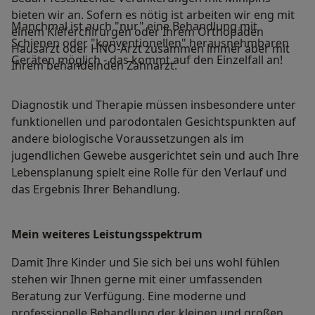
bieten wir an. Sofern es nötig ist arbeiten wir eng mit
Manchmal ist auch "nur" eine Behandlung mit
einem Kieferchirurgen oder Ihrem Orthopäden
Schienen oder "konventionellen" herausnehmbaren
Hausarzt oder HNO-Arzt zusammen immer aber mit
Geräten möglich - das kommt auf den Einzelfall an!
Ihrem behandelnden Zahnarzt.
Diagnostik und Therapie müssen insbesondere unter
funktionellen und parodontalen Gesichtspunkten auf
andere biologische Voraussetzungen als im
jugendlichen Gewebe ausgerichtet sein und auch Ihre
Lebensplanung spielt eine Rolle für den Verlauf und
das Ergebnis Ihrer Behandlung.
Mein weiteres Leistungs­spektrum
Damit Ihre Kinder und Sie sich bei uns wohl fühlen
stehen wir Ihnen gerne mit einer umfassenden
Beratung zur Verfügung. Eine moderne und
professionelle Behandlung der kleinen und großen